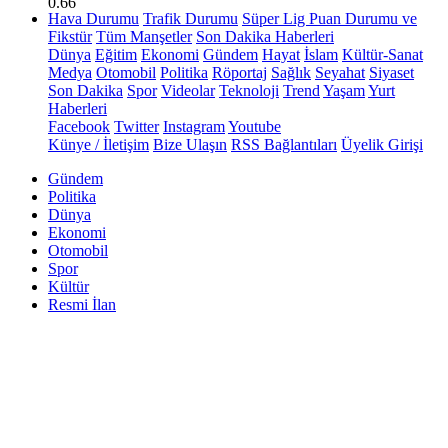
0.66
Hava Durumu
Trafik Durumu
Süper Lig Puan Durumu ve
Fikstür
Tüm Manşetler
Son Dakika Haberleri
Dünya
Eğitim
Ekonomi
Gündem
Hayat
İslam
Kültür-Sanat
Medya
Otomobil
Politika
Röportaj
Sağlık
Seyahat
Siyaset
Son Dakika
Spor
Videolar
Teknoloji
Trend
Yaşam
Yurt
Haberleri
Facebook
Twitter
Instagram
Youtube
Künye / İletişim
Bize Ulaşın
RSS Bağlantıları
Üyelik Girişi
Gündem
Politika
Dünya
Ekonomi
Otomobil
Spor
Kültür
Resmi İlan