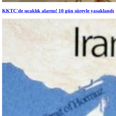
KKTC'de sıcaklık alarmı! 10 gün süreyle yasaklandı