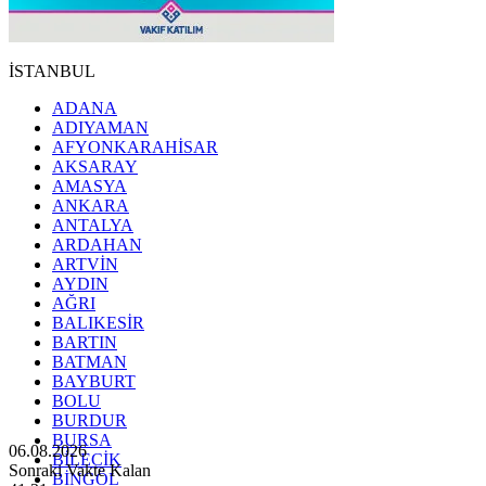
İSTANBUL
ADANA
ADIYAMAN
AFYONKARAHİSAR
AKSARAY
AMASYA
ANKARA
ANTALYA
ARDAHAN
ARTVİN
AYDIN
AĞRI
BALIKESİR
BARTIN
BATMAN
BAYBURT
BOLU
BURDUR
BURSA
06.08.2026
BİLECİK
Sonraki Vakte Kalan
BİNGÖL