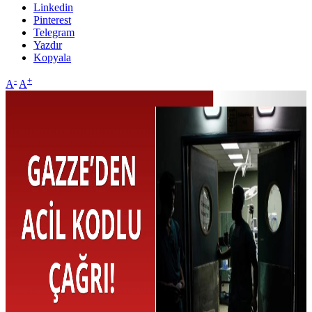
Linkedin
Pinterest
Telegram
Yazdır
Kopyala
-
+
A
A