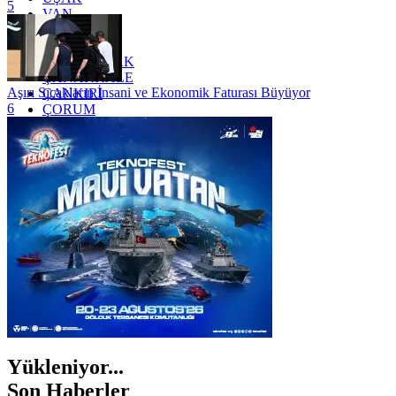
5
VAN
YALOVA
YOZGAT
ZONGULDAK
ÇANAKKALE
Aşırı Sıcakların İnsani ve Ekonomik Faturası Büyüyor
ÇANKIRI
6
ÇORUM
İSTANBUL
İZMİR
ŞANLIURFA
ŞIRNAK
Yükleniyor...
Son Haberler