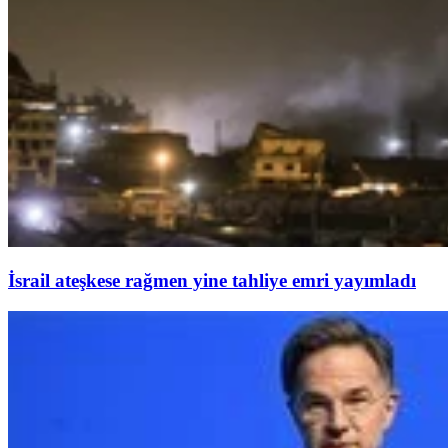
İsrail ateşkese rağmen yine tahliye emri yayımladı