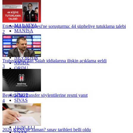
KOCAELİ
KONYA
KÜTAHYA
KİLİS
MALATYA
Etimesgut Belediyesi'ne soruşturma: 44 şüpheliye tutuklama talebi
MANİSA
2
MARDİN
MERSİN
MUĞLA
MUŞ
NEVŞEHİR
Trabzonspor'dan Salah iddialarına ilişkin açıklama geldi
NİĞDE
3
ORDU
OSMANİYE
RİZE
SAKARYA
SAMSUN
SİNOP
Beşiktaş'tan transfer söylentilerine resmi yanıt
SİVAS
4
SİİRT
TEKİRDAĞ
TOKAT
TRABZON
TUNCELİ
2026 KPSS ne zaman? sınav tarihleri belli oldu
UŞAK