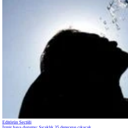
Editörün Seçtiği
İzmir hava durumu: Sıcaklık 35 dereceye çıkacak