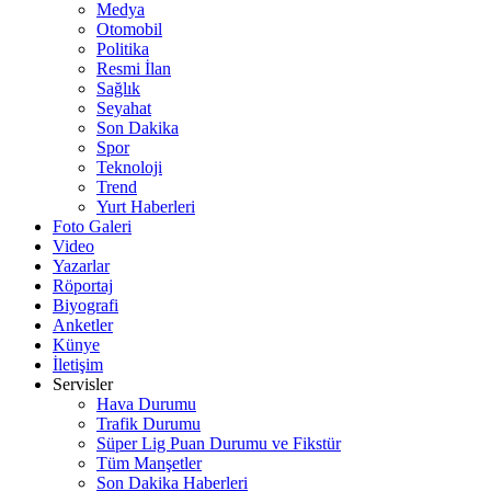
Medya
Otomobil
Politika
Resmi İlan
Sağlık
Seyahat
Son Dakika
Spor
Teknoloji
Trend
Yurt Haberleri
Foto Galeri
Video
Yazarlar
Röportaj
Biyografi
Anketler
Künye
İletişim
Servisler
Hava Durumu
Trafik Durumu
Süper Lig Puan Durumu ve Fikstür
Tüm Manşetler
Son Dakika Haberleri