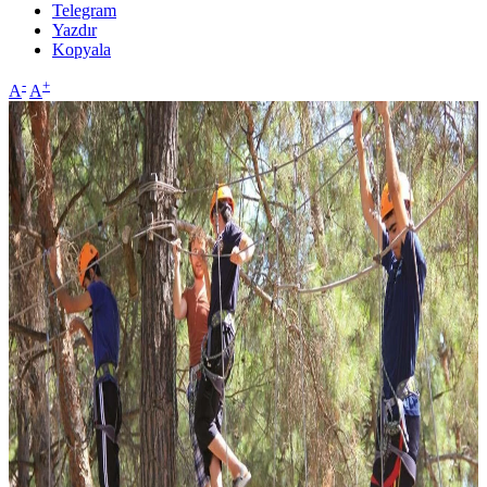
Telegram
Yazdır
Kopyala
-
+
A
A