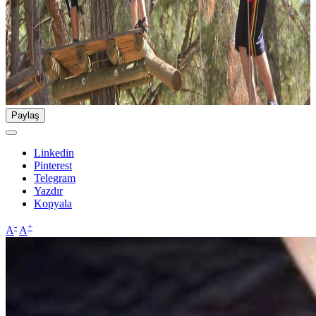
Paylaş
Linkedin
Pinterest
Telegram
Yazdır
Kopyala
-
+
A
A