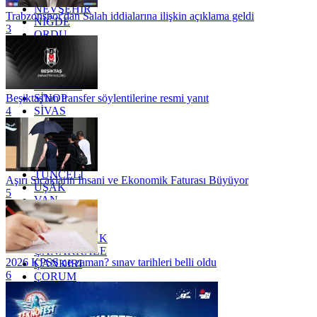
NEVŞEHİR
Trabzonspor'dan Salah iddialarına ilişkin açıklama geldi
NİĞDE
3
ORDU
OSMANİYE
RİZE
SAKARYA
SAMSUN
SİNOP
Beşiktaş'tan transfer söylentilerine resmi yanıt
SİVAS
4
SİİRT
TEKİRDAĞ
TOKAT
TRABZON
TUNCELİ
Aşırı Sıcakların İnsani ve Ekonomik Faturası Büyüyor
UŞAK
5
VAN
YALOVA
YOZGAT
ZONGULDAK
ÇANAKKALE
2026 KPSS ne zaman? sınav tarihleri belli oldu
ÇANKIRI
6
ÇORUM
İSTANBUL
İZMİR
ŞANLIURFA