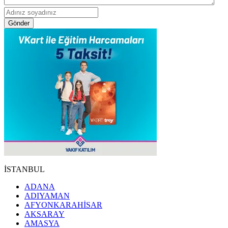
Gönder
İSTANBUL
ADANA
ADIYAMAN
AFYONKARAHİSAR
AKSARAY
AMASYA