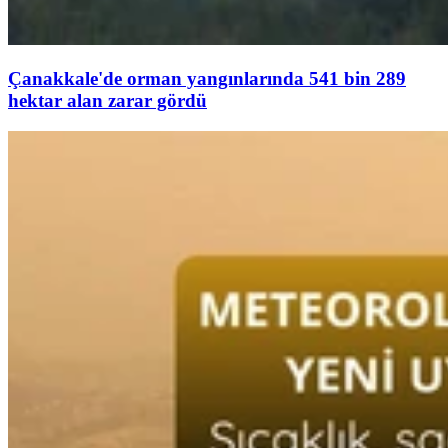
Çanakkale'de orman yangınlarında 541 bin 289
hektar alan zarar gördü