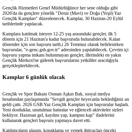
Gençlik Hizmetleri Genel Müdürlüğünce her sene olduğu gibi
2026'da da gençlere yönelik "Deniz (Mavi) ve Doğa (Yeşil) Yaz
Gençlik Kampları" düzenlenecek. Kamplar, 30 Haziran-20 Eylül
tarihlerinde yapılacak.
Kamplara katılmak isteyen 12-25 yaş arasındaki gençler, ilk 5
dönem için 21 Haziran'a kadar başvuruda bulunabilecek. Kalan
dönemler için son başvuru tarih,i 26 Temmuz olarak belirlenirken
başvurular, "e-genc.gsb.gov.tr" adresinden yapılabilecek. Çevrim içi
başvuru yapma imkanı bulunmayan gençler, illerindeki en yakın
Gençlik Merkezi'ne giderek başvurularını yetkililer aracılığıyla
gerçekleştirebilecek.
Kamplar 6 günlük olacak
Gençlik ve Spor Bakanı Osman Aşkın Bak, sosyal medya
hesabından paylaşımında "Sevgili gençler heyecanla beklediğiniz an
geldi çattı. 2026 GSB Yaz Gençlik Kampları için başvurular başladı.
Yeni dostluklar, unutulmaz hatıralar ve eğlenceli aktiviteler sizleri
bekliyor. Hazırsan gel, kaydını yap, kampını kap" ifadelerini
kullanarak gençleri başvuru yapmaya davet etti.
Katılımcıların ulaşım, konaklama ve yemek ihtiyaçları önceki