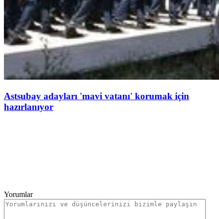
Astsubay adayları 'mavi vatanı' korumak için
hazırlanıyor
Yorumlar