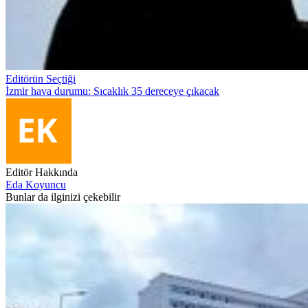
Editörün Seçtiği
İzmir hava durumu: Sıcaklık 35 dereceye çıkacak
Editör Hakkında
Eda Koyuncu
Bunlar da ilginizi çekebilir