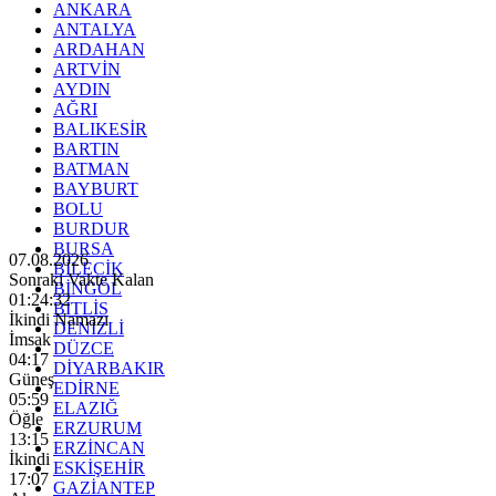
ANKARA
ANTALYA
ARDAHAN
ARTVİN
AYDIN
AĞRI
BALIKESİR
BARTIN
BATMAN
BAYBURT
BOLU
BURDUR
BURSA
07.08.2026
BİLECİK
Sonraki Vakte Kalan
BİNGÖL
01:24:31
BİTLİS
İkindi Namazı
DENİZLİ
İmsak
DÜZCE
04:17
DİYARBAKIR
Güneş
EDİRNE
05:59
ELAZIĞ
Öğle
ERZURUM
13:15
ERZİNCAN
İkindi
ESKİŞEHİR
17:07
GAZİANTEP