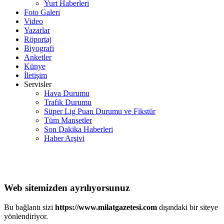
Yurt Haberleri
Foto Galeri
Video
Yazarlar
Röportaj
Biyografi
Anketler
Künye
İletişim
Servisler
Hava Durumu
Trafik Durumu
Süper Lig Puan Durumu ve Fikstür
Tüm Manşetler
Son Dakika Haberleri
Haber Arşivi
Web sitemizden ayrılıyorsunuz
Bu bağlantı sizi
https://www.milatgazetesi.com
dışındaki bir siteye
yönlendiriyor.