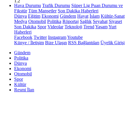
1.2
Hava Durumu
Trafik Durumu
Süper Lig Puan Durumu ve
Fikstür
Tüm Manşetler
Son Dakika Haberleri
Dünya
Eğitim
Ekonomi
Gündem
Hayat
İslam
Kültür-Sanat
Medya
Otomobil
Politika
Röportaj
Sağlık
Seyahat
Siyaset
Son Dakika
Spor
Videolar
Teknoloji
Trend
Yaşam
Yurt
Haberleri
Facebook
Twitter
Instagram
Youtube
Künye / İletişim
Bize Ulaşın
RSS Bağlantıları
Üyelik Girişi
Gündem
Politika
Dünya
Ekonomi
Otomobil
Spor
Kültür
Resmi İlan