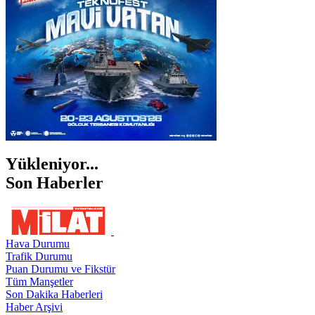
ŞIRNAK
Yükleniyor...
Son Haberler
Hava Durumu
Trafik Durumu
Puan Durumu ve Fikstür
Tüm Manşetler
Son Dakika Haberleri
Haber Arşivi