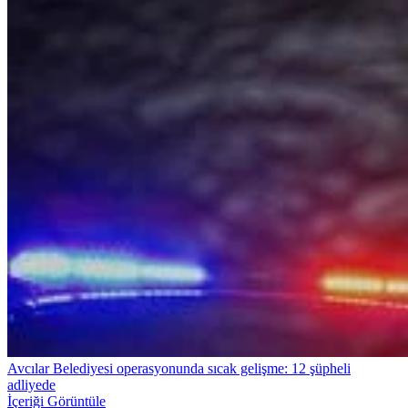
Avcılar Belediyesi operasyonunda sıcak gelişme: 12 şüpheli
adliyede
İçeriği Görüntüle