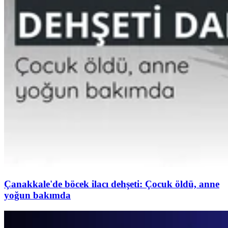
Çanakkale'de böcek ilacı dehşeti: Çocuk öldü, anne
yoğun bakımda