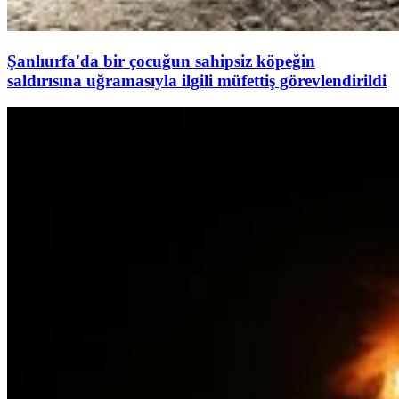
Şanlıurfa'da bir çocuğun sahipsiz köpeğin
saldırısına uğramasıyla ilgili müfettiş görevlendirildi