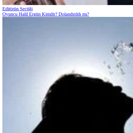
Editörün Seçtiği
Oyuncu Halil Ergün Kimdir? Dolandırıldı mı?