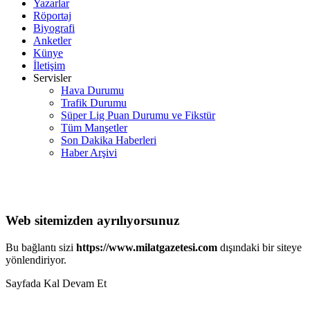
Yazarlar
Röportaj
Biyografi
Anketler
Künye
İletişim
Servisler
Hava Durumu
Trafik Durumu
Süper Lig Puan Durumu ve Fikstür
Tüm Manşetler
Son Dakika Haberleri
Haber Arşivi
Web sitemizden ayrılıyorsunuz
Bu bağlantı sizi
https://www.milatgazetesi.com
dışındaki bir siteye
yönlendiriyor.
Sayfada Kal
Devam Et