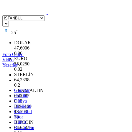
°
25
DOLAR
47,6006
0.06
Foto Galeri
EURO
Video
55,0250
Yazarlar
0.02
STERLİN
64,2398
0.2
GRAM ALTIN
Gündem
6500.87
Politika
0.12
Dünya
BİST100
Ekonomi
13.799
Otomobil
70
Spor
BITCOIN
Kültür
64.643,95
Resmi İlan