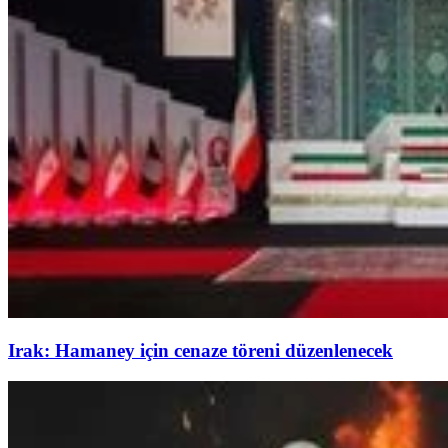
Irak: Hamaney için cenaze töreni düzenlenecek