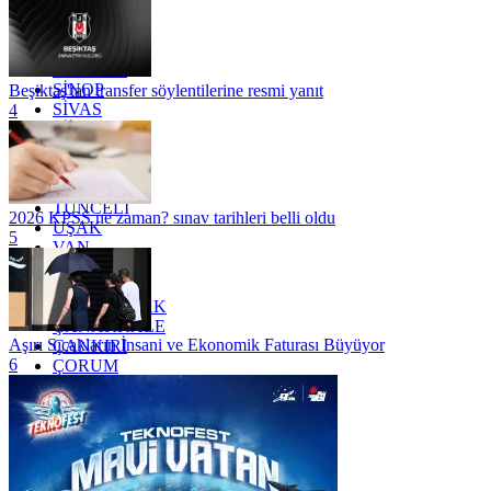
OSMANİYE
RİZE
SAKARYA
SAMSUN
SİNOP
Beşiktaş'tan transfer söylentilerine resmi yanıt
SİVAS
4
SİİRT
TEKİRDAĞ
TOKAT
TRABZON
TUNCELİ
2026 KPSS ne zaman? sınav tarihleri belli oldu
UŞAK
5
VAN
YALOVA
YOZGAT
ZONGULDAK
ÇANAKKALE
Aşırı Sıcakların İnsani ve Ekonomik Faturası Büyüyor
ÇANKIRI
6
ÇORUM
İSTANBUL
İZMİR
ŞANLIURFA
ŞIRNAK