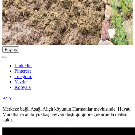
Paylaş
Linkedin
Pinterest
Telegram
Yazdır
Kopyala
-
+
A
A
Merkeze bağlı Aşağı Alıçlı köyünün Harmanlar mevkisinde, Hayati
Murathan'a ait büyükbaş hayvan düştüğü gübre çukurunda mahsur
kaldı.