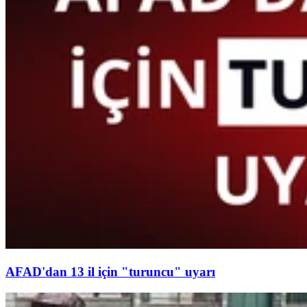
AFAD'dan 13 il için "turuncu" uyarı