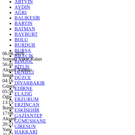
ARTVİN
AYDIN
AĞRI
BALIKESİR
BARTIN
BATMAN
BAYBURT
BOLU
BURDUR
BURSA
06.08.2026
BİLECİK
Sonraki Vakte Kalan
BİNGÖL
56:40
BİTLİS
Akşam Namazı
DENİZLİ
İmsak
DÜZCE
04:16
DİYARBAKIR
Güneş
EDİRNE
05:58
ELAZIĞ
Öğle
ERZURUM
13:15
ERZİNCAN
İkindi
ESKİŞEHİR
17:08
GAZİANTEP
Akşam
GÜMÜŞHANE
20:23
GİRESUN
Yatsı
HAKKARİ
21:57