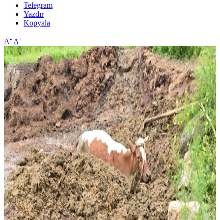
Telegram
Yazdır
Kopyala
-
+
A
A