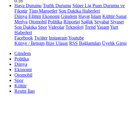
0.16
Hava Durumu
Trafik Durumu
Süper Lig Puan Durumu ve
Fikstür
Tüm Manşetler
Son Dakika Haberleri
Dünya
Eğitim
Ekonomi
Gündem
Hayat
İslam
Kültür-Sanat
Medya
Otomobil
Politika
Röportaj
Sağlık
Seyahat
Siyaset
Son Dakika
Spor
Videolar
Teknoloji
Trend
Yaşam
Yurt
Haberleri
Facebook
Twitter
Instagram
Youtube
Künye / İletişim
Bize Ulaşın
RSS Bağlantıları
Üyelik Girişi
Gündem
Politika
Dünya
Ekonomi
Otomobil
Spor
Kültür
Resmi İlan