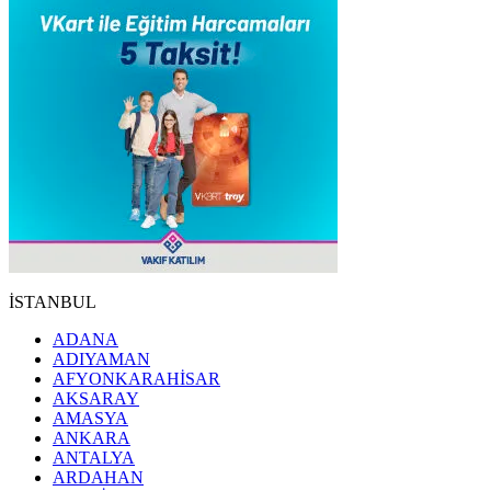
İSTANBUL
ADANA
ADIYAMAN
AFYONKARAHİSAR
AKSARAY
AMASYA
ANKARA
ANTALYA
ARDAHAN