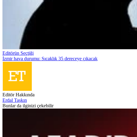
Editörün Seçtiği
İzmir hava durumu: Sıcaklık 35 dereceye çıkacak
Editör Hakkında
Erdal Taşkın
Bunlar da ilginizi çekebilir