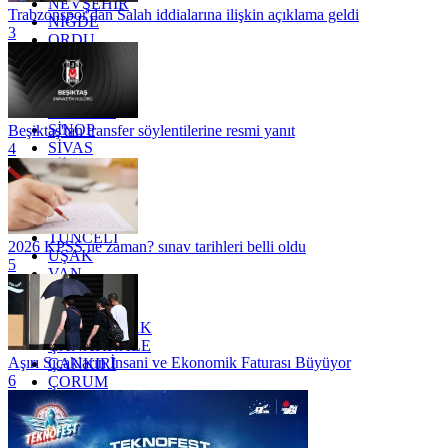
NEVŞEHİR
Trabzonspor'dan Salah iddialarına ilişkin açıklama geldi
NİĞDE
3
ORDU
OSMANİYE
RİZE
SAKARYA
SAMSUN
SİNOP
Beşiktaş'tan transfer söylentilerine resmi yanıt
SİVAS
4
SİİRT
TEKİRDAĞ
TOKAT
TRABZON
TUNCELİ
2026 KPSS ne zaman? sınav tarihleri belli oldu
UŞAK
5
VAN
YALOVA
YOZGAT
ZONGULDAK
ÇANAKKALE
Aşırı Sıcakların İnsani ve Ekonomik Faturası Büyüyor
ÇANKIRI
6
ÇORUM
İSTANBUL
İZMİR
ŞANLIURFA