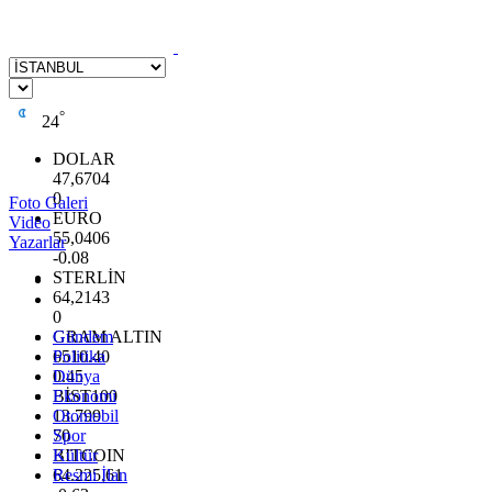
°
24
DOLAR
47,6704
0
Foto Galeri
EURO
Video
55,0406
Yazarlar
-0.08
STERLİN
64,2143
0
GRAM ALTIN
Gündem
6510.40
Politika
0.45
Dünya
BİST100
Ekonomi
13.799
Otomobil
70
Spor
BITCOIN
Kültür
64.225,61
Resmi İlan