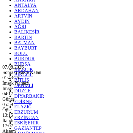
ANTALYA
ARDAHAN
ARTVİN
AYDIN
AĞRI
BALIKESİR
BARTIN
BATMAN
BAYBURT
BOLU
BURDUR
BURSA
07.08.2026
BİLECİK
Sonraki Vakte Kalan
BİNGÖL
01:43:24
BİTLİS
İmsak Namazı
DENİZLİ
İmsak
DÜZCE
04:17
DİYARBAKIR
Güneş
EDİRNE
05:59
ELAZIĞ
Öğle
ERZURUM
13:15
ERZİNCAN
İkindi
ESKİŞEHİR
17:07
GAZİANTEP
Akşam