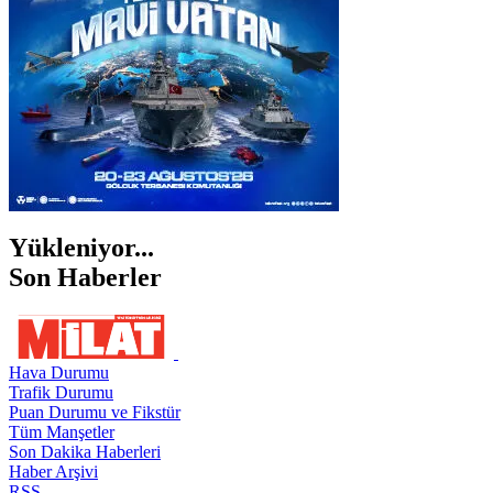
ŞIRNAK
Yükleniyor...
Son Haberler
Hava Durumu
Trafik Durumu
Puan Durumu ve Fikstür
Tüm Manşetler
Son Dakika Haberleri
Haber Arşivi
RSS