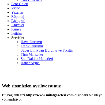
Foto Galeri
Video
Yazarlar
Röportaj
Biyografi
Anketler
Künye
İletişim
Servisler
Hava Durumu
Trafik Durumu
Süper Lig Puan Durumu ve Fikstür
Tüm Manşetler
Son Dakika Haberleri
Haber Arşivi
Web sitemizden ayrılıyorsunuz
Bu bağlantı sizi
https://www.milatgazetesi.com
dışındaki bir siteye
yönlendiriyor.