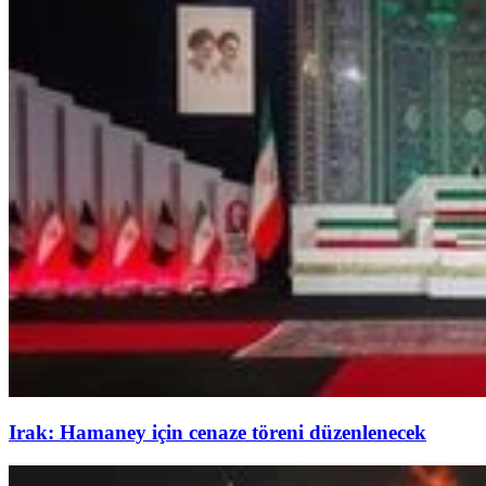
Irak: Hamaney için cenaze töreni düzenlenecek