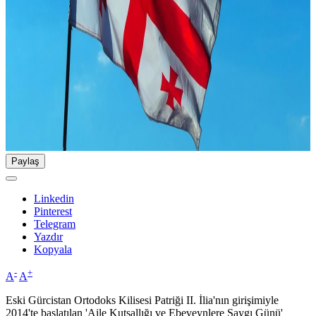
Paylaş
Linkedin
Pinterest
Telegram
Yazdır
Kopyala
-
+
A
A
Eski Gürcistan Ortodoks Kilisesi Patriği II. İlia'nın girişimiyle
2014'te başlatılan 'Aile Kutsallığı ve Ebeveynlere Saygı Günü'