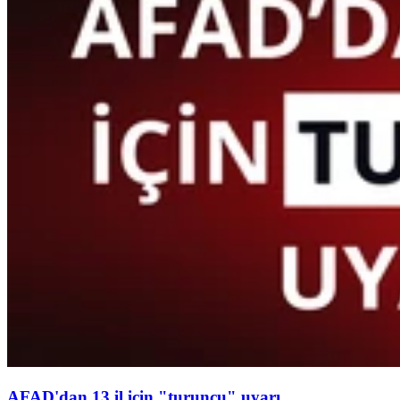
AFAD'dan 13 il için "turuncu" uyarı