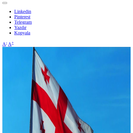
Linkedin
Pinterest
Telegram
Yazdır
Kopyala
-
+
A
A