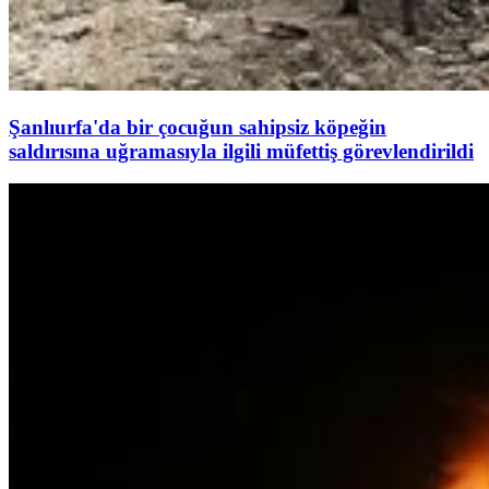
Şanlıurfa'da bir çocuğun sahipsiz köpeğin
saldırısına uğramasıyla ilgili müfettiş görevlendirildi