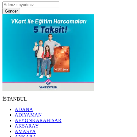
Gönder
İSTANBUL
ADANA
ADIYAMAN
AFYONKARAHİSAR
AKSARAY
AMASYA
ANKARA