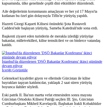
kapsamında, ülke genelinde çeşitli dini etkinlikler düzenlendi.
Aile değerlerinin korunmasını amaçlayan ve her yıl 17 Mayıs'ta
kutlanan bu özel gün dolayısıyla Tiflis'te yürüyüş yapıldı.
Hazreti Giorgi Kaşueti Kilisesi önündeki Şota Rustaveli
Caddesi'nde başlayan yürüyüş, Sameba Katedrali'nde sona erdi.
Başkenti ziyaret eden turistlerin de merakla izlediği yürüyüşe
bakanlar, milletvekilleri, kilise temsilcileri ve on binlerce vatandaş
katıldı.
İstanbul'da düzenlenen 'DSÖ Bakanlar Konferansı' ikinci gününde
devam ediyor
İçeriği Görüntüle
Geleneksel kıyafetler giyen ve ellerinde Gürcistan ile kilise
bayrakları taşıyan katılımcılar, yaklaşık 2 saat süren yürüyüş
boyunca ilahiler söyledi.
Eski patrik II. İlia'nın martta vefat etmesinden sonra mayısta
Gürcistan Ortodoks Kilisesi Patriği seçilen III. Şio, Gürcistan
Cumhurbaşkanı Mikheil Kavelaşvili, Başbakan İrakli Kobakhidze