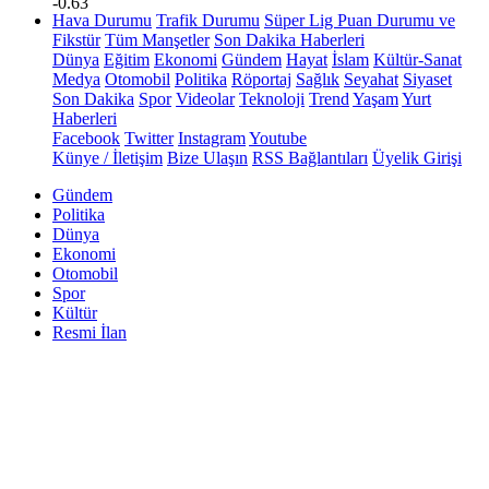
-0.63
Hava Durumu
Trafik Durumu
Süper Lig Puan Durumu ve
Fikstür
Tüm Manşetler
Son Dakika Haberleri
Dünya
Eğitim
Ekonomi
Gündem
Hayat
İslam
Kültür-Sanat
Medya
Otomobil
Politika
Röportaj
Sağlık
Seyahat
Siyaset
Son Dakika
Spor
Videolar
Teknoloji
Trend
Yaşam
Yurt
Haberleri
Facebook
Twitter
Instagram
Youtube
Künye / İletişim
Bize Ulaşın
RSS Bağlantıları
Üyelik Girişi
Gündem
Politika
Dünya
Ekonomi
Otomobil
Spor
Kültür
Resmi İlan