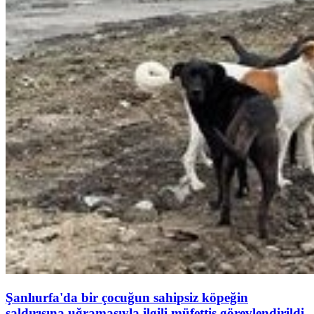
Şanlıurfa'da bir çocuğun sahipsiz köpeğin
saldırısına uğramasıyla ilgili müfettiş görevlendirildi