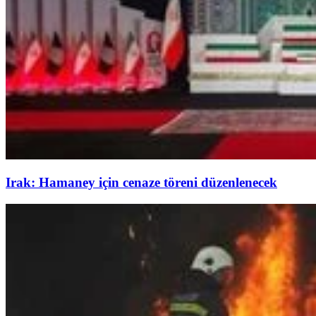
Irak: Hamaney için cenaze töreni düzenlenecek