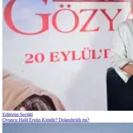
Editörün Seçtiği
Oyuncu Halil Ergün Kimdir? Dolandırıldı mı?