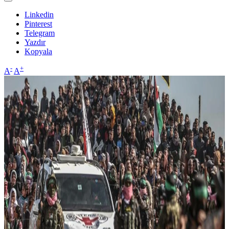
Linkedin
Pinterest
Telegram
Yazdır
Kopyala
-
+
A
A