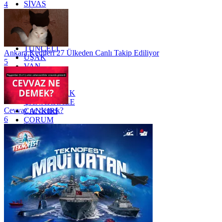
SİVAS
4
SİİRT
TEKİRDAĞ
TOKAT
TRABZON
TUNCELİ
Ankara Kedileri 27 Ülkeden Canlı Takip Ediliyor
UŞAK
5
VAN
YALOVA
YOZGAT
ZONGULDAK
ÇANAKKALE
Cevvaz ne demek?
ÇANKIRI
6
ÇORUM
İSTANBUL
İZMİR
ŞANLIURFA
ŞIRNAK