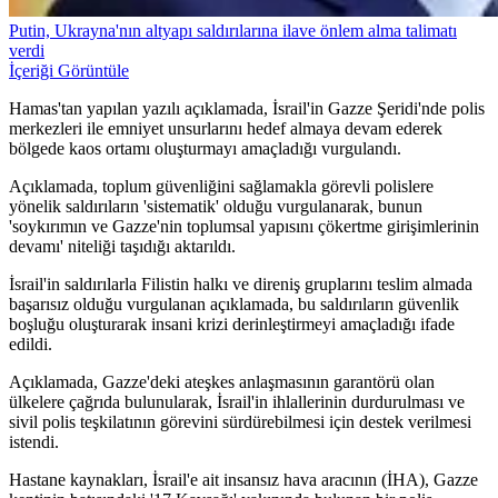
Putin, Ukrayna'nın altyapı saldırılarına ilave önlem alma talimatı
verdi
İçeriği Görüntüle
Hamas'tan yapılan yazılı açıklamada, İsrail'in Gazze Şeridi'nde polis
merkezleri ile emniyet unsurlarını hedef almaya devam ederek
bölgede kaos ortamı oluşturmayı amaçladığı vurgulandı.
Açıklamada, toplum güvenliğini sağlamakla görevli polislere
yönelik saldırıların 'sistematik' olduğu vurgulanarak, bunun
'soykırımın ve Gazze'nin toplumsal yapısını çökertme girişimlerinin
devamı' niteliği taşıdığı aktarıldı.
İsrail'in saldırılarla Filistin halkı ve direniş gruplarını teslim almada
başarısız olduğu vurgulanan açıklamada, bu saldırıların güvenlik
boşluğu oluşturarak insani krizi derinleştirmeyi amaçladığı ifade
edildi.
Açıklamada, Gazze'deki ateşkes anlaşmasının garantörü olan
ülkelere çağrıda bulunularak, İsrail'in ihlallerinin durdurulması ve
sivil polis teşkilatının görevini sürdürebilmesi için destek verilmesi
istendi.
Hastane kaynakları, İsrail'e ait insansız hava aracının (İHA), Gazze