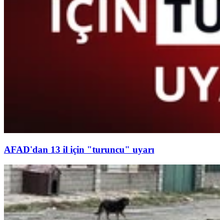
AFAD'dan 13 il için "turuncu" uyarı