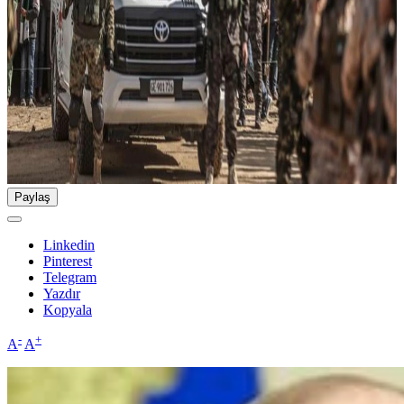
Paylaş
Linkedin
Pinterest
Telegram
Yazdır
Kopyala
-
+
A
A