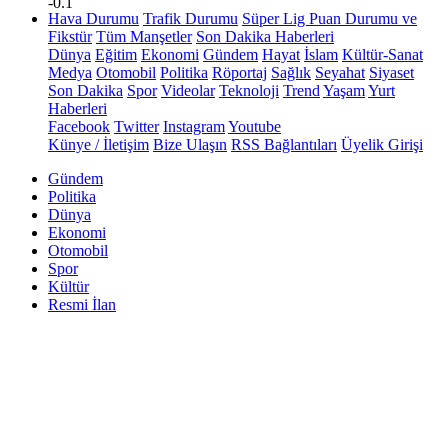
-0.1
Hava Durumu
Trafik Durumu
Süper Lig Puan Durumu ve
Fikstür
Tüm Manşetler
Son Dakika Haberleri
Dünya
Eğitim
Ekonomi
Gündem
Hayat
İslam
Kültür-Sanat
Medya
Otomobil
Politika
Röportaj
Sağlık
Seyahat
Siyaset
Son Dakika
Spor
Videolar
Teknoloji
Trend
Yaşam
Yurt
Haberleri
Facebook
Twitter
Instagram
Youtube
Künye / İletişim
Bize Ulaşın
RSS Bağlantıları
Üyelik Girişi
Gündem
Politika
Dünya
Ekonomi
Otomobil
Spor
Kültür
Resmi İlan