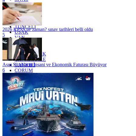
SİİRT
TEKİRDAĞ
TOKAT
TRABZON
TUNCELİ
2026 KPSS ne zaman? sınav tarihleri belli oldu
UŞAK
5
VAN
YALOVA
YOZGAT
ZONGULDAK
ÇANAKKALE
Aşırı Sıcakların İnsani ve Ekonomik Faturası Büyüyor
ÇANKIRI
6
ÇORUM
İSTANBUL
İZMİR
ŞANLIURFA
ŞIRNAK