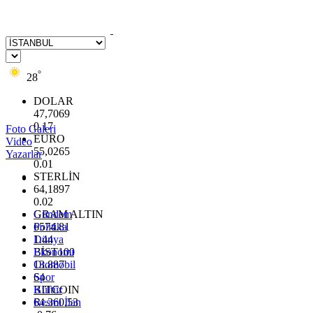
°
28
DOLAR
47,7069
0.17
Foto Galeri
EURO
Video
55,0265
Yazarlar
0.01
STERLİN
64,1897
0.02
GRAM ALTIN
Gündem
6574.81
Politika
1.44
Dünya
BİST100
Ekonomi
13.887
Otomobil
64
Spor
BITCOIN
Kültür
64.360,53
Resmi İlan