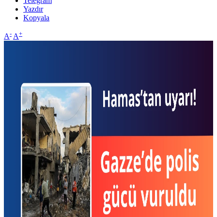
Telegram
Yazdır
Kopyala
-
+
A
A