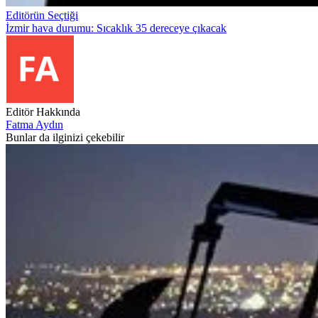
Editörün Seçtiği
İzmir hava durumu: Sıcaklık 35 dereceye çıkacak
Editör Hakkında
Fatma Aydın
Bunlar da ilginizi çekebilir