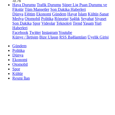
-0.76
Hava Durumu
Trafik Durumu
Süper Lig Puan Durumu ve
Fikstür
Tüm Manşetler
Son Dakika Haberleri
Dünya
Eğitim
Ekonomi
Gündem
Hayat
İslam
Kültür-Sanat
Medya
Otomobil
Politika
Röportaj
Sağlık
Seyahat
Siyaset
Son Dakika
Spor
Videolar
Teknoloji
Trend
Yaşam
Yurt
Haberleri
Facebook
Twitter
Instagram
Youtube
Künye / İletişim
Bize Ulaşın
RSS Bağlantıları
Üyelik Girişi
Gündem
Politika
Dünya
Ekonomi
Otomobil
Spor
Kültür
Resmi İlan