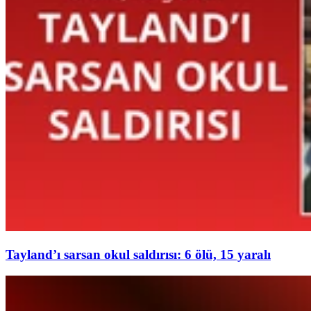
Tayland’ı sarsan okul saldırısı: 6 ölü, 15 yaralı