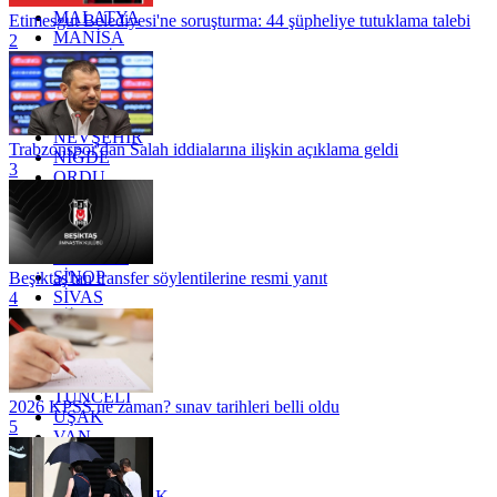
MALATYA
Etimesgut Belediyesi'ne soruşturma: 44 şüpheliye tutuklama talebi
MANİSA
2
MARDİN
MERSİN
MUĞLA
MUŞ
NEVŞEHİR
Trabzonspor'dan Salah iddialarına ilişkin açıklama geldi
NİĞDE
3
ORDU
OSMANİYE
RİZE
SAKARYA
SAMSUN
SİNOP
Beşiktaş'tan transfer söylentilerine resmi yanıt
SİVAS
4
SİİRT
TEKİRDAĞ
TOKAT
TRABZON
TUNCELİ
2026 KPSS ne zaman? sınav tarihleri belli oldu
UŞAK
5
VAN
YALOVA
YOZGAT
ZONGULDAK