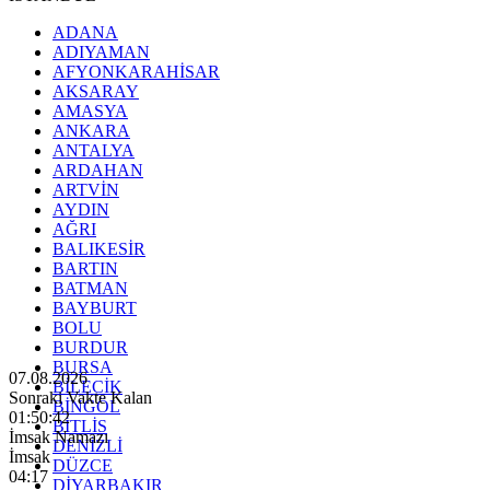
ADANA
ADIYAMAN
AFYONKARAHİSAR
AKSARAY
AMASYA
ANKARA
ANTALYA
ARDAHAN
ARTVİN
AYDIN
AĞRI
BALIKESİR
BARTIN
BATMAN
BAYBURT
BOLU
BURDUR
BURSA
07.08.2026
BİLECİK
Sonraki Vakte Kalan
BİNGÖL
01:50:40
BİTLİS
İmsak Namazı
DENİZLİ
İmsak
DÜZCE
04:17
DİYARBAKIR