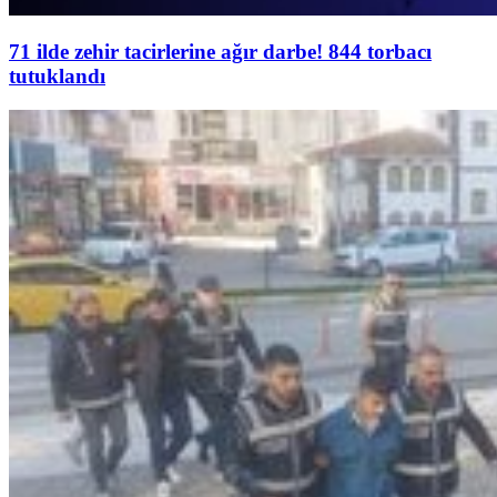
71 ilde zehir tacirlerine ağır darbe! 844 torbacı
tutuklandı