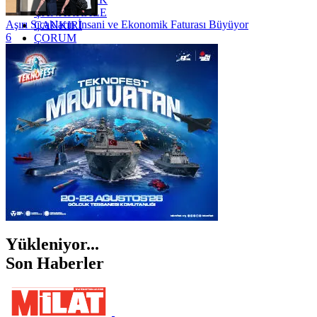
ÇANAKKALE
Aşırı Sıcakların İnsani ve Ekonomik Faturası Büyüyor
ÇANKIRI
6
ÇORUM
İSTANBUL
İZMİR
ŞANLIURFA
ŞIRNAK
Yükleniyor...
Son Haberler