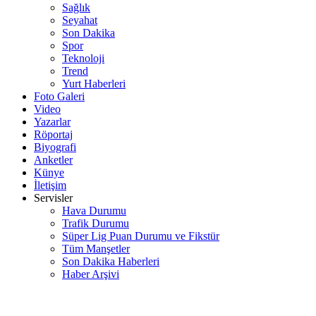
Sağlık
Seyahat
Son Dakika
Spor
Teknoloji
Trend
Yurt Haberleri
Foto Galeri
Video
Yazarlar
Röportaj
Biyografi
Anketler
Künye
İletişim
Servisler
Hava Durumu
Trafik Durumu
Süper Lig Puan Durumu ve Fikstür
Tüm Manşetler
Son Dakika Haberleri
Haber Arşivi