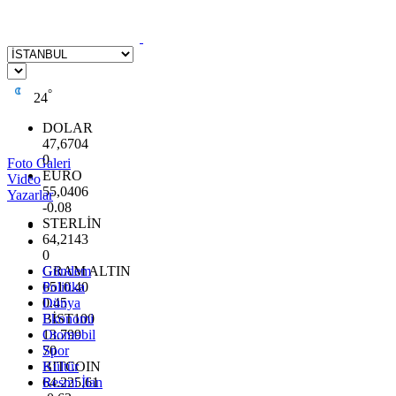
°
24
DOLAR
47,6704
0
Foto Galeri
EURO
Video
55,0406
Yazarlar
-0.08
STERLİN
64,2143
0
GRAM ALTIN
Gündem
6510.40
Politika
0.45
Dünya
BİST100
Ekonomi
13.799
Otomobil
70
Spor
BITCOIN
Kültür
64.225,61
Resmi İlan