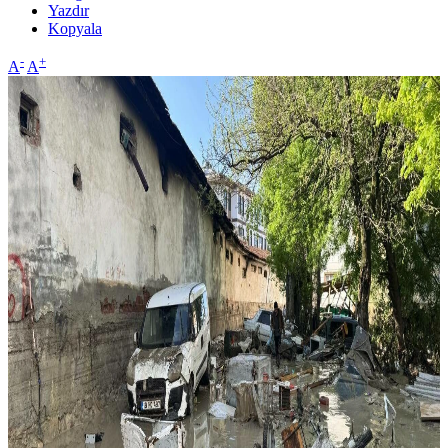
Yazdır
Kopyala
-
+
A
A