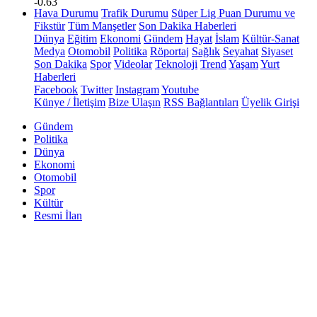
-0.63
Hava Durumu
Trafik Durumu
Süper Lig Puan Durumu ve
Fikstür
Tüm Manşetler
Son Dakika Haberleri
Dünya
Eğitim
Ekonomi
Gündem
Hayat
İslam
Kültür-Sanat
Medya
Otomobil
Politika
Röportaj
Sağlık
Seyahat
Siyaset
Son Dakika
Spor
Videolar
Teknoloji
Trend
Yaşam
Yurt
Haberleri
Facebook
Twitter
Instagram
Youtube
Künye / İletişim
Bize Ulaşın
RSS Bağlantıları
Üyelik Girişi
Gündem
Politika
Dünya
Ekonomi
Otomobil
Spor
Kültür
Resmi İlan