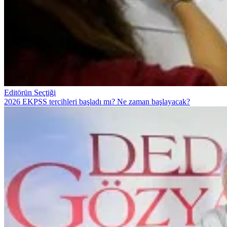
Editörün Seçtiği
2026 EKPSS tercihleri başladı mı? Ne zaman başlayacak?