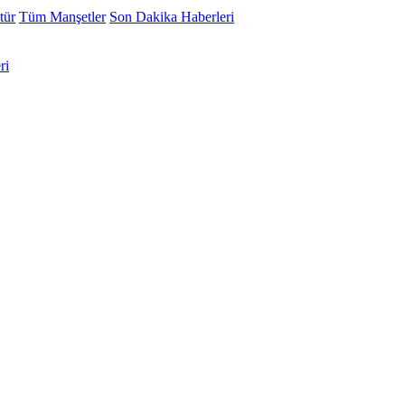
tür
Tüm Manşetler
Son Dakika Haberleri
ri