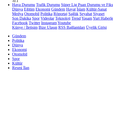
-0.1
Hava Durumu
Trafik Durumu
Süper Lig Puan Durumu ve Fiks
Dünya
Eğitim
Ekonomi
Gündem
Hayat
İslam
Kültür-Sanat
Medya
Otomobil
Politika
Röportaj
Sağlık
Seyahat
Siyaset
Son Dakika
Spor
Videolar
Teknoloji
Trend
Yaşam
Yurt Haberle
Facebook
Twitter
Instagram
Youtube
Künye / İletişim
Bize Ulaşın
RSS Bağlantıları
Üyelik Girişi
Gündem
Politika
Dünya
Ekonomi
Otomobil
Spor
Kültür
Resmi İlan