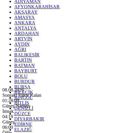
ADIYAMAN
AFYONKARAHİSAR
AKSARAY
AMASYA
ANKARA
ANTALYA
ARDAHAN
ARTVİN
AYDIN
AĞRI
BALIKESİR
BARTIN
BATMAN
BAYBURT
BOLU
BURDUR
BURSA
08.08.2026
BİLECİK
Sonraki Vakte Kalan
BİNGÖL
01:28:08
BİTLİS
Güneş Namazı
DENİZLİ
İmsak
DÜZCE
04:19
DİYARBAKIR
Güneş
EDİRNE
06:00
ELAZIĞ
Öğle