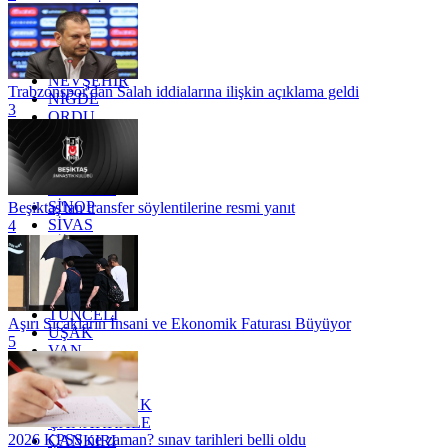
MARDİN
MERSİN
MUĞLA
MUŞ
NEVŞEHİR
Trabzonspor'dan Salah iddialarına ilişkin açıklama geldi
NİĞDE
3
ORDU
OSMANİYE
RİZE
SAKARYA
SAMSUN
SİNOP
Beşiktaş'tan transfer söylentilerine resmi yanıt
SİVAS
4
SİİRT
TEKİRDAĞ
TOKAT
TRABZON
TUNCELİ
Aşırı Sıcakların İnsani ve Ekonomik Faturası Büyüyor
UŞAK
5
VAN
YALOVA
YOZGAT
ZONGULDAK
ÇANAKKALE
2026 KPSS ne zaman? sınav tarihleri belli oldu
ÇANKIRI