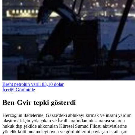
Brent petrolün varili 83,10 dolar
İçeriği Görüntüle
Ben-Gvir tepki gösterdi
Herzog'un ifadelerine, Gazze'deki ablukayı kırmak ve insani yardım
ulaştırmak için yola çıkan ve İsrail tarafından uluslararası sularda
hukuk dışı şekilde alıkonulan Küresel Sumud Filosu aktivistlerine
yönelik kötü muameleyi öven ve görüntülerini paylaşan İsrail aşırı