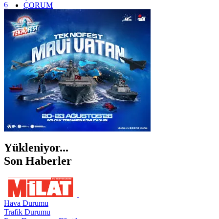
6
ÇORUM
İSTANBUL
İZMİR
ŞANLIURFA
ŞIRNAK
Yükleniyor...
Son Haberler
Hava Durumu
Trafik Durumu