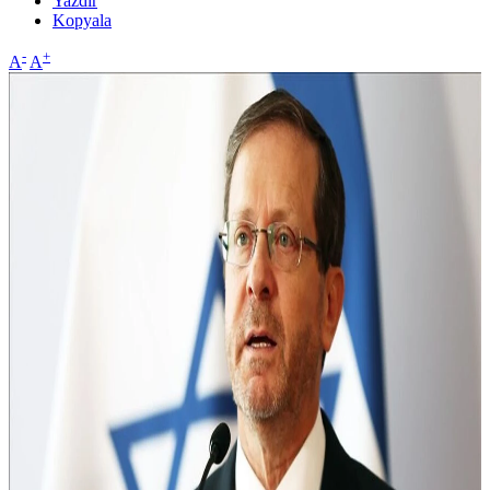
Yazdır
Kopyala
-
+
A
A