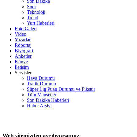
Son Dakika
Spor
Teknoloji
Trend
Yurt Haberleri
Foto Galeri
Video
Yazarlar
Röportaj
Biyografi
Anketler
Künye
İletişim
Servisler
Hava Durumu
Trafik Durumu
Süper Lig Puan Durumu ve Fikstür
Tüm Manşetler
Son Dakika Haberleri
Haber Arşivi
Web sitemizden ayrılıyorsunuz