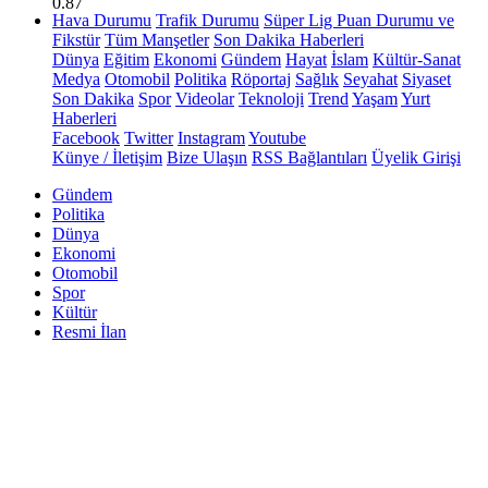
0.87
Hava Durumu
Trafik Durumu
Süper Lig Puan Durumu ve
Fikstür
Tüm Manşetler
Son Dakika Haberleri
Dünya
Eğitim
Ekonomi
Gündem
Hayat
İslam
Kültür-Sanat
Medya
Otomobil
Politika
Röportaj
Sağlık
Seyahat
Siyaset
Son Dakika
Spor
Videolar
Teknoloji
Trend
Yaşam
Yurt
Haberleri
Facebook
Twitter
Instagram
Youtube
Künye / İletişim
Bize Ulaşın
RSS Bağlantıları
Üyelik Girişi
Gündem
Politika
Dünya
Ekonomi
Otomobil
Spor
Kültür
Resmi İlan