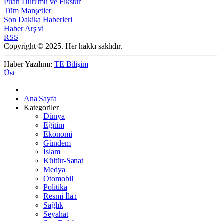
Puan Durumu ve Fikstür
Tüm Manşetler
Son Dakika Haberleri
Haber Arşivi
RSS
Copyright © 2025. Her hakkı saklıdır.
Haber Yazılımı:
TE Bilişim
Üst
Ana Sayfa
Kategoriler
Dünya
Eğitim
Ekonomi
Gündem
İslam
Kültür-Sanat
Medya
Otomobil
Politika
Resmi İlan
Sağlık
Seyahat