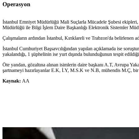
Operasyon
İstanbul Emniyet Müdürlüğü Mali Suçlarla Mücadele Şubesi ekipler
Müdürlüğü ile Bilgi İşlem Daire Başkanlığı Elektronik Sistemler Müdürl
Çalışmaların ardından İstanbul, Kırıklareli ve Trabzon'da belirlenen a
İstanbul Cumhuriyet Başsavcılığından yapılan açıklamada ise soruştu
yakalandığı, 1 şüphelinin ise yurt dışında bulunduğunun tespit edildiği 
Öte yandan, gözaltına alınan isimlerin daire başkanı A.T, Avrupa Y
şartnameyi hazırlayanlar E.K, İ.Y, M.S.K ve N.B, mühendis M.Ç, bir şir
Kaynak:
AA