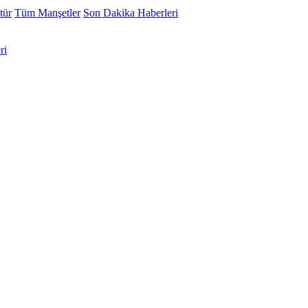
tür
Tüm Manşetler
Son Dakika Haberleri
ri