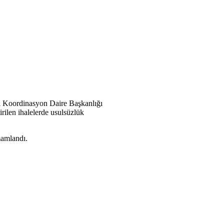
ı Koordinasyon Daire Başkanlığı
ilen ihalelerde usulsüzlük
mamlandı.