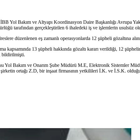
i, İBB Yol Bakım ve Altyapı Koordinasyon Daire Başkanlığı Avrupa Y
üğü tarafından gerçekleştirilen 6 ihaledeki iş ve işlemlerin usulsüz old
dreslere düzenlenen eş zamanlı operasyonlarda 12 şüpheli gözaltına alın
rma kapsamında 13 şüpheli hakkında gözaltı kararı verildiği, 12 şüphe
bildirilmişti.
akası Yol Bakım ve Onarım Şube Müdürü M.E, Elektronik Sistemler Müd
ketin ortağı Z.D, bir inşaat firmasının yetkilileri İ.K. ve İ.S.K. olduğu