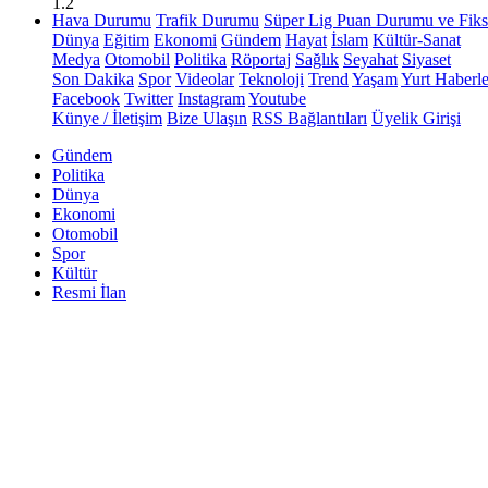
1.2
Hava Durumu
Trafik Durumu
Süper Lig Puan Durumu ve Fiks
Dünya
Eğitim
Ekonomi
Gündem
Hayat
İslam
Kültür-Sanat
Medya
Otomobil
Politika
Röportaj
Sağlık
Seyahat
Siyaset
Son Dakika
Spor
Videolar
Teknoloji
Trend
Yaşam
Yurt Haberle
Facebook
Twitter
Instagram
Youtube
Künye / İletişim
Bize Ulaşın
RSS Bağlantıları
Üyelik Girişi
Gündem
Politika
Dünya
Ekonomi
Otomobil
Spor
Kültür
Resmi İlan