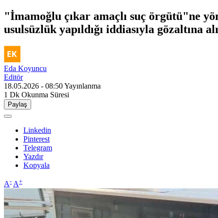
"İmamoğlu çıkar amaçlı suç örgütü"ne yön
usulsüzlük yapıldığı iddiasıyla gözaltına al
Eda Koyuncu
Editör
18.05.2026 - 08:50
Yayınlanma
1 Dk
Okunma Süresi
Paylaş
Linkedin
Pinterest
Telegram
Yazdır
Kopyala
-
+
A
A