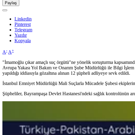
Paylaş
Linkedin
Pinterest
Telegram
Yazdır
Kopyala
-
+
A
A
"İmamoğlu çıkar amaçlı suç örgütü"ne yönelik soruşturma kapsamınd
Avrupa Yakası Yol Bakım ve Onarım Şube Müdürlüğü ile Bilgi İşlem Da
yapıldığı iddiasıyla gözaltına alınan 12 şüpheli adliyeye sevk edildi.
İstanbul Emniyet Müdürlüğü Mali Suçlarla Mücadele Şubesi ekiplerinc
Şüpheliler, Bayrampaşa Devlet Hastanesi'ndeki sağlık kontrolünün ard