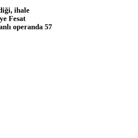
iği, ihale
eye Fesat
manlı operanda 57