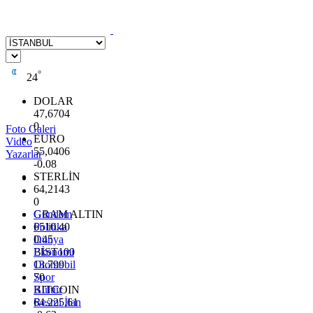
°
24
DOLAR
47,6704
0
Foto Galeri
EURO
Video
55,0406
Yazarlar
-0.08
STERLİN
64,2143
0
GRAM ALTIN
Gündem
6510.40
Politika
0.45
Dünya
BİST100
Ekonomi
13.799
Otomobil
70
Spor
BITCOIN
Kültür
64.225,61
Resmi İlan