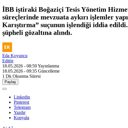
İBB iştiraki Boğaziçi Tesis Yönetim Hizmetl
süreçlerinde mevzuata aykırı işlemler yapı
Karıştırma” suçunun işlendiği iddia edildi
şüpheli gözaltına alındı.
Eda Koyuncu
Editör
18.05.2026 - 08:59
Yayınlanma
18.05.2026 - 09:35
Güncelleme
1 Dk
Okunma Süresi
Paylaş
Linkedin
Pinterest
Telegram
Yazdır
Kopyala
-
+