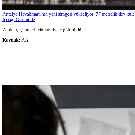
Antalya Havalimanı'nın yeni simgesi yükseliyor: 77 metrelik dev kule
İçeriği Görüntüle
Zanlılar, işlemleri için emniyete götürüldü.
Kaynak:
AA