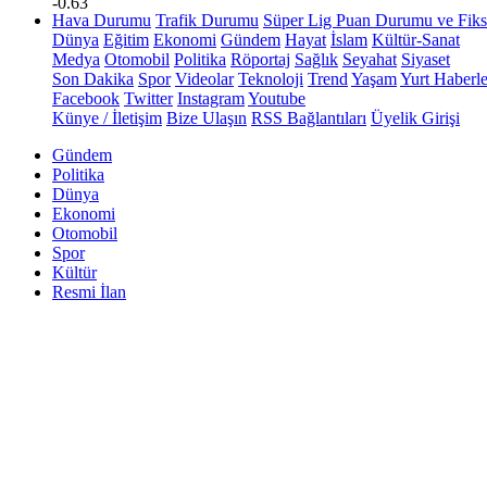
-0.63
Hava Durumu
Trafik Durumu
Süper Lig Puan Durumu ve Fiks
Dünya
Eğitim
Ekonomi
Gündem
Hayat
İslam
Kültür-Sanat
Medya
Otomobil
Politika
Röportaj
Sağlık
Seyahat
Siyaset
Son Dakika
Spor
Videolar
Teknoloji
Trend
Yaşam
Yurt Haberle
Facebook
Twitter
Instagram
Youtube
Künye / İletişim
Bize Ulaşın
RSS Bağlantıları
Üyelik Girişi
Gündem
Politika
Dünya
Ekonomi
Otomobil
Spor
Kültür
Resmi İlan