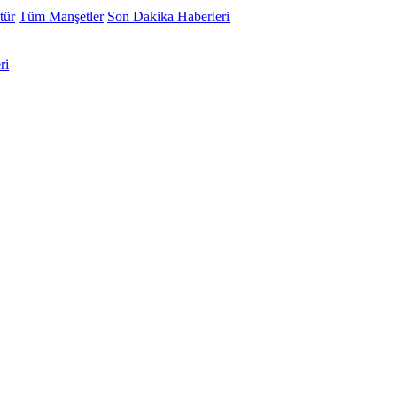
tür
Tüm Manşetler
Son Dakika Haberleri
ri