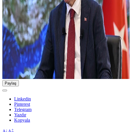
Paylaş
Linkedin
Pinterest
Telegram
Yazdır
Kopyala
-
+
A
A