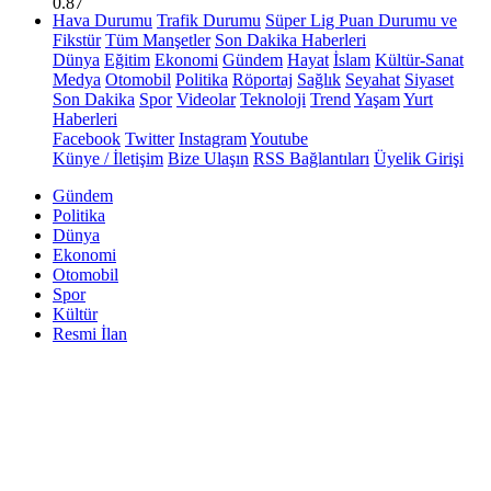
0.87
Hava Durumu
Trafik Durumu
Süper Lig Puan Durumu ve
Fikstür
Tüm Manşetler
Son Dakika Haberleri
Dünya
Eğitim
Ekonomi
Gündem
Hayat
İslam
Kültür-Sanat
Medya
Otomobil
Politika
Röportaj
Sağlık
Seyahat
Siyaset
Son Dakika
Spor
Videolar
Teknoloji
Trend
Yaşam
Yurt
Haberleri
Facebook
Twitter
Instagram
Youtube
Künye / İletişim
Bize Ulaşın
RSS Bağlantıları
Üyelik Girişi
Gündem
Politika
Dünya
Ekonomi
Otomobil
Spor
Kültür
Resmi İlan