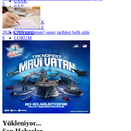
UŞAK
5
VAN
YALOVA
YOZGAT
ZONGULDAK
ÇANAKKALE
2026 KPSS ne zaman? sınav tarihleri belli oldu
ÇANKIRI
6
ÇORUM
İSTANBUL
İZMİR
ŞANLIURFA
ŞIRNAK
Yükleniyor...
Son Haberler