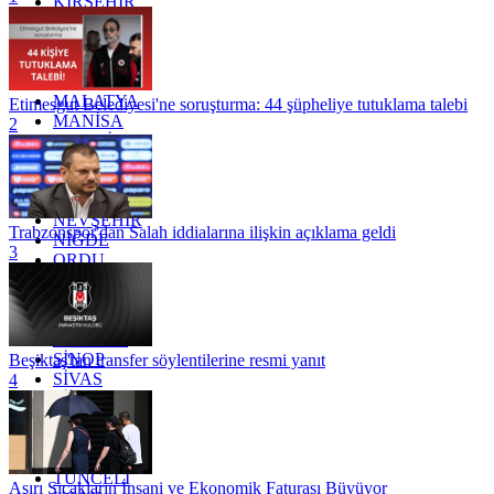
KIRŞEHİR
KOCAELİ
KONYA
KÜTAHYA
KİLİS
MALATYA
Etimesgut Belediyesi'ne soruşturma: 44 şüpheliye tutuklama talebi
MANİSA
2
MARDİN
MERSİN
MUĞLA
MUŞ
NEVŞEHİR
Trabzonspor'dan Salah iddialarına ilişkin açıklama geldi
NİĞDE
3
ORDU
OSMANİYE
RİZE
SAKARYA
SAMSUN
SİNOP
Beşiktaş'tan transfer söylentilerine resmi yanıt
SİVAS
4
SİİRT
TEKİRDAĞ
TOKAT
TRABZON
TUNCELİ
Aşırı Sıcakların İnsani ve Ekonomik Faturası Büyüyor