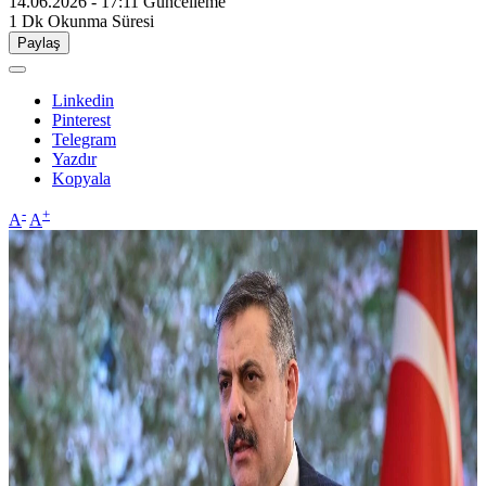
14.06.2026 - 17:11
Güncelleme
1 Dk
Okunma Süresi
Paylaş
Linkedin
Pinterest
Telegram
Yazdır
Kopyala
-
+
A
A