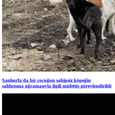
Şanlıurfa'da bir çocuğun sahipsiz köpeğin
saldırısına uğramasıyla ilgili müfettiş görevlendirildi