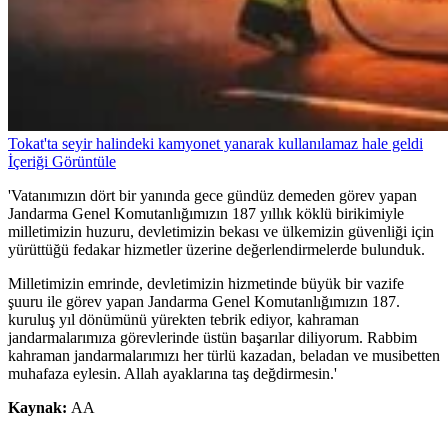
Tokat'ta seyir halindeki kamyonet yanarak kullanılamaz hale geldi
İçeriği Görüntüle
'Vatanımızın dört bir yanında gece gündüz demeden görev yapan
Jandarma Genel Komutanlığımızın 187 yıllık köklü birikimiyle
milletimizin huzuru, devletimizin bekası ve ülkemizin güvenliği için
yürüttüğü fedakar hizmetler üzerine değerlendirmelerde bulunduk.
Milletimizin emrinde, devletimizin hizmetinde büyük bir vazife
şuuru ile görev yapan Jandarma Genel Komutanlığımızın 187.
kuruluş yıl dönümünü yürekten tebrik ediyor, kahraman
jandarmalarımıza görevlerinde üstün başarılar diliyorum. Rabbim
kahraman jandarmalarımızı her türlü kazadan, beladan ve musibetten
muhafaza eylesin. Allah ayaklarına taş değdirmesin.'
Kaynak:
AA