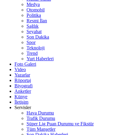
Medya
Otomobil
Politika
Resmi İlan
Sağlık
Seyahat
Son Dakika
Spor
Teknoloji
Trend
Yurt Haberleri
Foto Galeri
Video
Yazarlar
Röportaj
Biyografi
Anketler
Künye
İletişim
Servisler
Hava Durumu
Trafik Durumu
Süper Lig Puan Durumu ve Fikstür
Tüm Manşetler
Son Dakika Haberleri