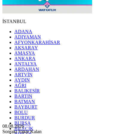
İSTANBUL
ADANA
ADIYAMAN
AFYONKARAHİSAR
AKSARAY
AMASYA
ANKARA
ANTALYA
ARDAHAN
ARTVİN
AYDIN
AĞRI
BALIKESİR
BARTIN
BATMAN
BAYBURT
BOLU
BURDUR
BURSA
08.08.2026
BİLECİK
Sonraki Vakte Kalan
BİNGÖL