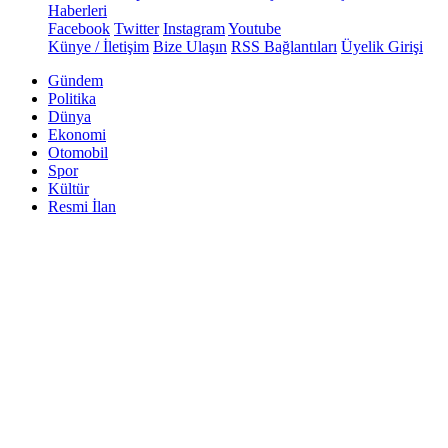
Haberleri
Facebook
Twitter
Instagram
Youtube
Künye / İletişim
Bize Ulaşın
RSS Bağlantıları
Üyelik Girişi
Gündem
Politika
Dünya
Ekonomi
Otomobil
Spor
Kültür
Resmi İlan