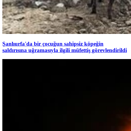
Şanlıurfa'da bir çocuğun sahipsiz köpeğin
saldırısına uğramasıyla ilgili müfettiş görevlendirildi