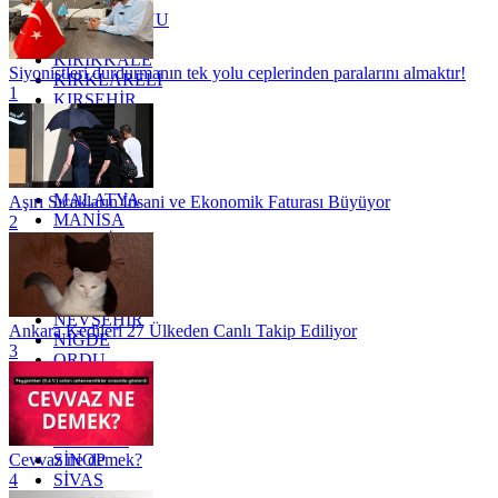
KASTAMONU
KAYSERİ
KIRIKKALE
Siyonistleri durdurmanın tek yolu ceplerinden paralarını almaktır!
KIRKLARELİ
1
KIRŞEHİR
KOCAELİ
KONYA
KÜTAHYA
KİLİS
MALATYA
Aşırı Sıcakların İnsani ve Ekonomik Faturası Büyüyor
MANİSA
2
MARDİN
MERSİN
MUĞLA
MUŞ
NEVŞEHİR
Ankara Kedileri 27 Ülkeden Canlı Takip Ediliyor
NİĞDE
3
ORDU
OSMANİYE
RİZE
SAKARYA
SAMSUN
SİNOP
Cevvaz ne demek?
SİVAS
4