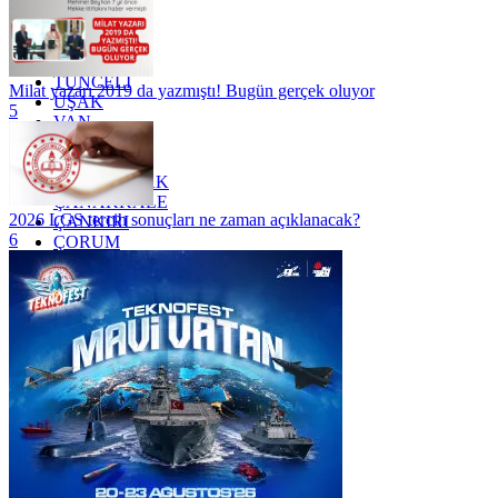
SİİRT
TEKİRDAĞ
TOKAT
TRABZON
TUNCELİ
Milat yazarı 2019 da yazmıştı! Bugün gerçek oluyor
UŞAK
5
VAN
YALOVA
YOZGAT
ZONGULDAK
ÇANAKKALE
2026 LGS tercih sonuçları ne zaman açıklanacak?
ÇANKIRI
6
ÇORUM
İSTANBUL
İZMİR
ŞANLIURFA
ŞIRNAK