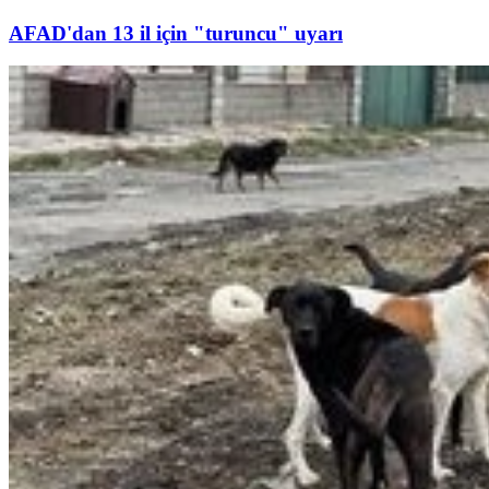
AFAD'dan 13 il için "turuncu" uyarı