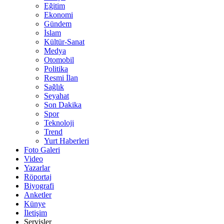
Eğitim
Ekonomi
Gündem
İslam
Kültür-Sanat
Medya
Otomobil
Politika
Resmi İlan
Sağlık
Seyahat
Son Dakika
Spor
Teknoloji
Trend
Yurt Haberleri
Foto Galeri
Video
Yazarlar
Röportaj
Biyografi
Anketler
Künye
İletişim
Servisler