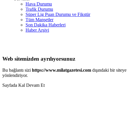
Hava Durumu
Trafik Durumu
Süper Lig Puan Durumu ve Fikstür
Tüm Manşetler
Son Dakika Haberleri
Haber Arşivi
Web sitemizden ayrılıyorsunuz
Bu bağlantı sizi
https://www.milatgazetesi.com
dışındaki bir siteye
yönlendiriyor.
Sayfada Kal
Devam Et