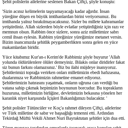
Şehit polislerin ailelerine seslenen Bakan Çiftçi, şöyle konuştu:
'Sizin acınız kelimelerin taşıyamayacağı kadar ağırdır. İnsan
yüreğine düşen en büyük imtihanlardan birini veriyorsunuz. Bu
imtihanda yalnız bırakılmayacaksınız. Sizler bu millete kahramanlar
yetiştirdiniz. Allah sizlerden böyle evlatlar yetiştirdiğiniz için razı ve
memnun olsun. Rabbim önce sizlere, sonra aziz milletimize sabrı
cemil ihsan eylesin. Rabbim yüreğinize yüreğimize metanet versin.
Bizim inancımızda şehitlik peygamberlikten sonra gelen en yüce
makamlardan biridir.
Yüce kitabımız Kur'an-ı Kerim'de Rabbimiz şöyle buyurur 'Allah
yolunda öldürülenlere ölüler demeyiniz. Bilakis onlar diridirler fakat
siz bunun farkını olamazsınız.' Biz bu ilahi müjdeye inanıyoruz.
Şehitlerimizi toprağa verirken onları milletimizin ebedi hafızasına,
dualarımıza ve Rabbimizin rahmetine emanet ediyoruz.
Şehitlerimizin hatırasını yaşatmak, onların uğruna can verdiği bu
vatana sahip çıkmak hepimizin boynunun borcudur. Bu toprakların
huzuruna, milletimizin birliğine, devletimizin bekasına yönelen her
karanlık niyet karşısında İçişleri Bakanlığımızı bulacaktır. '
Şehit polisler Tütüncüler ve Koç'a rahmet dileyen Çiftçi, ailelerine
ve Türk milletine de sabır ve başsağlığı temenni etti. Ardından
Tekirdağ Müftü Vekili Ahmet Nuri Bayraktutan şehitler için dua etti.
Tören mangası tarafından omuzlarda taşınarak araca konulan şehit