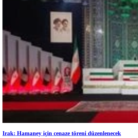
Irak: Hamaney için cenaze töreni düzenlenecek