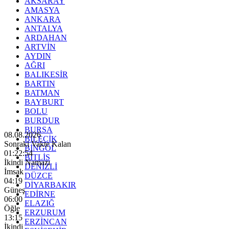
AKSARAY
AMASYA
ANKARA
ANTALYA
ARDAHAN
ARTVİN
AYDIN
AĞRI
BALIKESİR
BARTIN
BATMAN
BAYBURT
BOLU
BURDUR
BURSA
08.08.2026
BİLECİK
Sonraki Vakte Kalan
BİNGÖL
01:22:53
BİTLİS
İkindi Namazı
DENİZLİ
İmsak
DÜZCE
04:19
DİYARBAKIR
Güneş
EDİRNE
06:00
ELAZIĞ
Öğle
ERZURUM
13:15
ERZİNCAN
İkindi