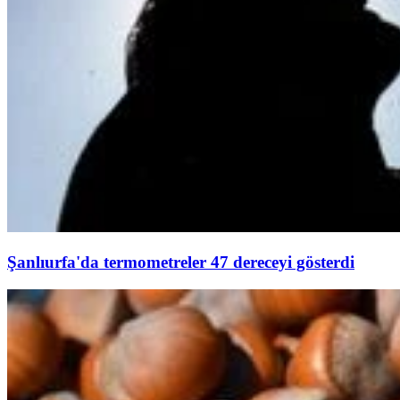
Şanlıurfa'da termometreler 47 dereceyi gösterdi