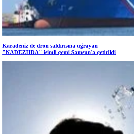
Karadeniz'de dron saldırısına uğrayan
"NADEZHDA" isimli gemi Samsun'a getirildi