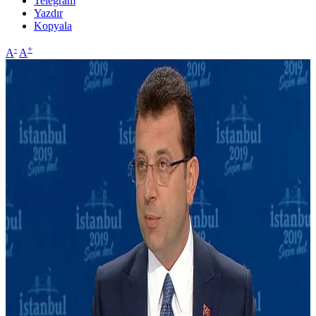
Telegram
Yazdır
Kopyala
-
+
A
A