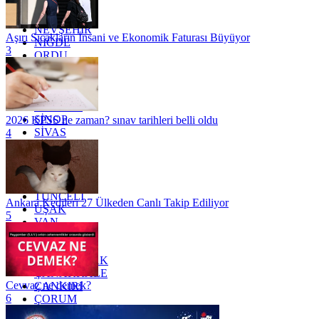
MUĞLA
MUŞ
NEVŞEHİR
Aşırı Sıcakların İnsani ve Ekonomik Faturası Büyüyor
NİĞDE
3
ORDU
OSMANİYE
RİZE
SAKARYA
SAMSUN
SİNOP
2026 KPSS ne zaman? sınav tarihleri belli oldu
SİVAS
4
SİİRT
TEKİRDAĞ
TOKAT
TRABZON
TUNCELİ
Ankara Kedileri 27 Ülkeden Canlı Takip Ediliyor
UŞAK
5
VAN
YALOVA
YOZGAT
ZONGULDAK
ÇANAKKALE
Cevvaz ne demek?
ÇANKIRI
6
ÇORUM
İSTANBUL