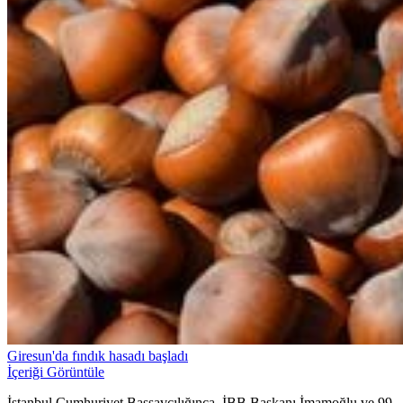
Giresun'da fındık hasadı başladı
İçeriği Görüntüle
İstanbul Cumhuriyet Başsavcılığınca, İBB Başkanı İmamoğlu ve 99