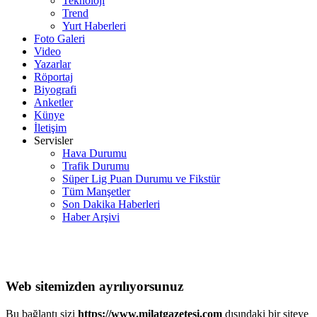
Teknoloji
Trend
Yurt Haberleri
Foto Galeri
Video
Yazarlar
Röportaj
Biyografi
Anketler
Künye
İletişim
Servisler
Hava Durumu
Trafik Durumu
Süper Lig Puan Durumu ve Fikstür
Tüm Manşetler
Son Dakika Haberleri
Haber Arşivi
Web sitemizden ayrılıyorsunuz
Bu bağlantı sizi
https://www.milatgazetesi.com
dışındaki bir siteye