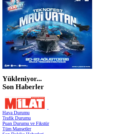
İZMİR
ŞANLIURFA
ŞIRNAK
Yükleniyor...
Son Haberler
Hava Durumu
Trafik Durumu
Puan Durumu ve Fikstür
Tüm Manşetler