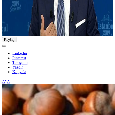
Paylaş
Linkedin
Pinterest
Telegram
Yazdır
Kopyala
-
+
A
A