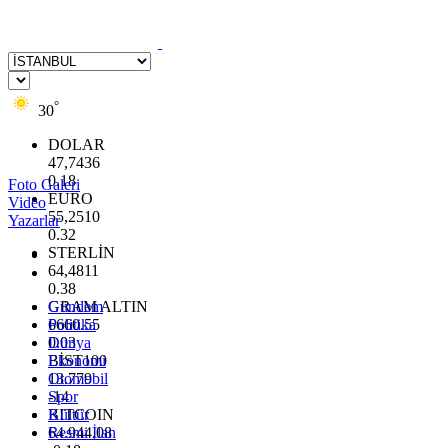
°
30
DOLAR
47,7436
0.18
Foto Galeri
EURO
Video
55,2510
Yazarlar
0.32
STERLİN
64,4811
0.38
GRAM ALTIN
Gündem
6660.55
Politika
0.03
Dünya
BİST100
Ekonomi
13.779
Otomobil
-14
Spor
BITCOIN
Kültür
64.944,08
Resmi İlan