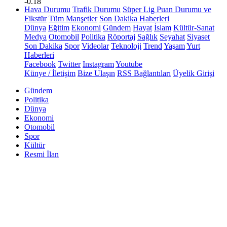
-0.18
Hava Durumu
Trafik Durumu
Süper Lig Puan Durumu ve
Fikstür
Tüm Manşetler
Son Dakika Haberleri
Dünya
Eğitim
Ekonomi
Gündem
Hayat
İslam
Kültür-Sanat
Medya
Otomobil
Politika
Röportaj
Sağlık
Seyahat
Siyaset
Son Dakika
Spor
Videolar
Teknoloji
Trend
Yaşam
Yurt
Haberleri
Facebook
Twitter
Instagram
Youtube
Künye / İletişim
Bize Ulaşın
RSS Bağlantıları
Üyelik Girişi
Gündem
Politika
Dünya
Ekonomi
Otomobil
Spor
Kültür
Resmi İlan