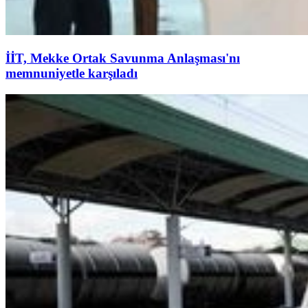
İİT, Mekke Ortak Savunma Anlaşması'nı
memnuniyetle karşıladı