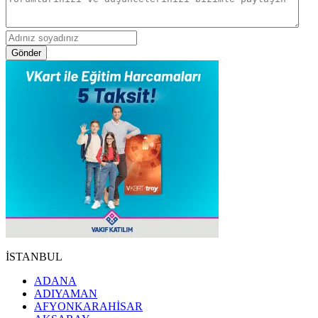
Gönder
İSTANBUL
ADANA
ADIYAMAN
AFYONKARAHİSAR