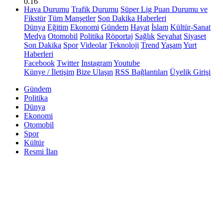
0.16
Hava Durumu
Trafik Durumu
Süper Lig Puan Durumu ve
Fikstür
Tüm Manşetler
Son Dakika Haberleri
Dünya
Eğitim
Ekonomi
Gündem
Hayat
İslam
Kültür-Sanat
Medya
Otomobil
Politika
Röportaj
Sağlık
Seyahat
Siyaset
Son Dakika
Spor
Videolar
Teknoloji
Trend
Yaşam
Yurt
Haberleri
Facebook
Twitter
Instagram
Youtube
Künye / İletişim
Bize Ulaşın
RSS Bağlantıları
Üyelik Girişi
Gündem
Politika
Dünya
Ekonomi
Otomobil
Spor
Kültür
Resmi İlan