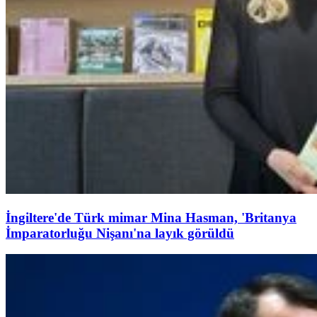
İngiltere'de Türk mimar Mina Hasman, 'Britanya
İmparatorluğu Nişanı'na layık görüldü