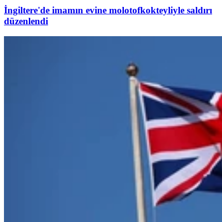
İngiltere'de imamın evine molotofkokteyliyle saldırı
düzenlendi