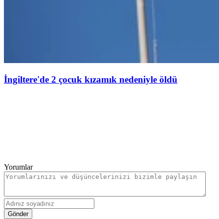
İngiltere'de 2 çocuk kızamık nedeniyle öldü
Yorumlar
Gönder