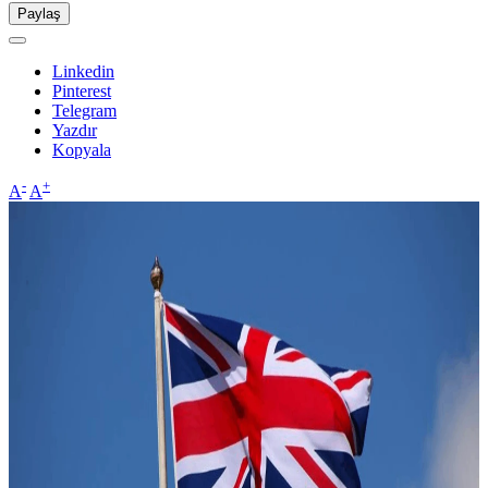
Paylaş
Linkedin
Pinterest
Telegram
Yazdır
Kopyala
-
+
A
A