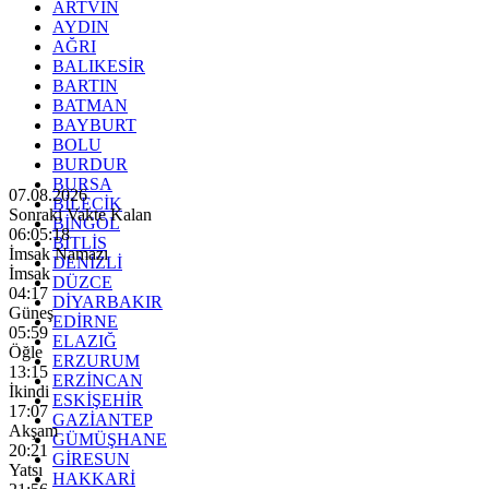
ARTVİN
AYDIN
AĞRI
BALIKESİR
BARTIN
BATMAN
BAYBURT
BOLU
BURDUR
BURSA
07.08.2026
BİLECİK
Sonraki Vakte Kalan
BİNGÖL
06:05:16
BİTLİS
İmsak Namazı
DENİZLİ
İmsak
DÜZCE
04:17
DİYARBAKIR
Güneş
EDİRNE
05:59
ELAZIĞ
Öğle
ERZURUM
13:15
ERZİNCAN
İkindi
ESKİŞEHİR
17:07
GAZİANTEP
Akşam
GÜMÜŞHANE
20:21
GİRESUN
Yatsı
HAKKARİ