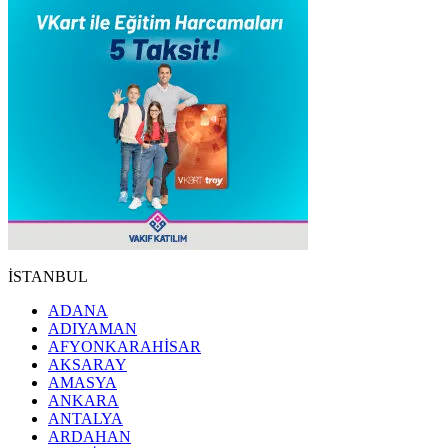
İSTANBUL
ADANA
ADIYAMAN
AFYONKARAHİSAR
AKSARAY
AMASYA
ANKARA
ANTALYA
ARDAHAN