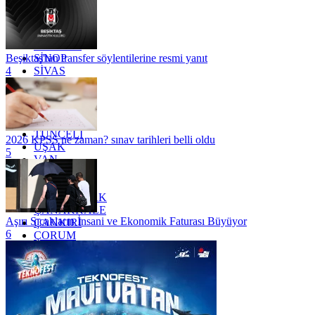
OSMANİYE
RİZE
SAKARYA
SAMSUN
SİNOP
Beşiktaş'tan transfer söylentilerine resmi yanıt
SİVAS
4
SİİRT
TEKİRDAĞ
TOKAT
TRABZON
TUNCELİ
2026 KPSS ne zaman? sınav tarihleri belli oldu
UŞAK
5
VAN
YALOVA
YOZGAT
ZONGULDAK
ÇANAKKALE
Aşırı Sıcakların İnsani ve Ekonomik Faturası Büyüyor
ÇANKIRI
6
ÇORUM
İSTANBUL
İZMİR
ŞANLIURFA
ŞIRNAK