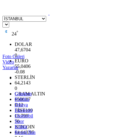
°
24
DOLAR
47,6704
0
Foto Galeri
EURO
Video
55,0406
Yazarlar
-0.08
STERLİN
64,2143
0
GRAM ALTIN
Gündem
6500.87
Politika
0.12
Dünya
BİST100
Ekonomi
13.799
Otomobil
70
Spor
BITCOIN
Kültür
64.643,95
Resmi İlan