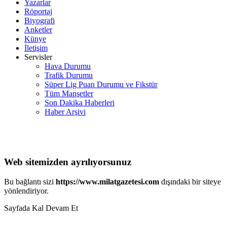
Yazarlar
Röportaj
Biyografi
Anketler
Künye
İletişim
Servisler
Hava Durumu
Trafik Durumu
Süper Lig Puan Durumu ve Fikstür
Tüm Manşetler
Son Dakika Haberleri
Haber Arşivi
Web sitemizden ayrılıyorsunuz
Bu bağlantı sizi
https://www.milatgazetesi.com
dışındaki bir siteye
yönlendiriyor.
Sayfada Kal
Devam Et