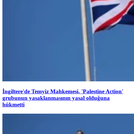
İngiltere'de Temyiz Mahkemesi, 'Palestine Action'
grubunun yasaklanmasının yasal olduğuna
hükmetti