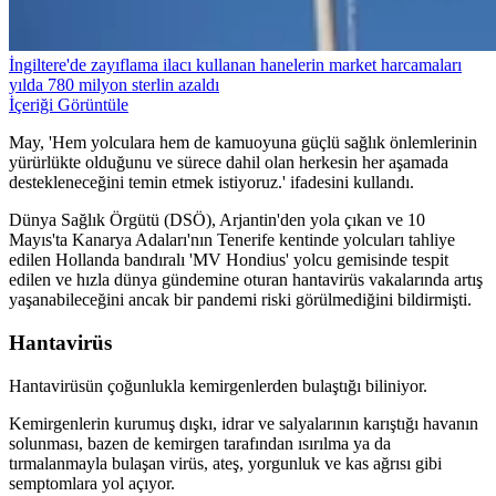
İngiltere'de zayıflama ilacı kullanan hanelerin market harcamaları
yılda 780 milyon sterlin azaldı
İçeriği Görüntüle
May, 'Hem yolculara hem de kamuoyuna güçlü sağlık önlemlerinin
yürürlükte olduğunu ve sürece dahil olan herkesin her aşamada
destekleneceğini temin etmek istiyoruz.' ifadesini kullandı.
Dünya Sağlık Örgütü (DSÖ), Arjantin'den yola çıkan ve 10
Mayıs'ta Kanarya Adaları'nın Tenerife kentinde yolcuları tahliye
edilen Hollanda bandıralı 'MV Hondius' yolcu gemisinde tespit
edilen ve hızla dünya gündemine oturan hantavirüs vakalarında artış
yaşanabileceğini ancak bir pandemi riski görülmediğini bildirmişti.
Hantavirüs
Hantavirüsün çoğunlukla kemirgenlerden bulaştığı biliniyor.
Kemirgenlerin kurumuş dışkı, idrar ve salyalarının karıştığı havanın
solunması, bazen de kemirgen tarafından ısırılma ya da
tırmalanmayla bulaşan virüs, ateş, yorgunluk ve kas ağrısı gibi
semptomlara yol açıyor.