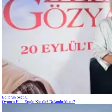
Editörün Seçtiği
Oyuncu Halil Ergün Kimdir? Dolandırıldı mı?