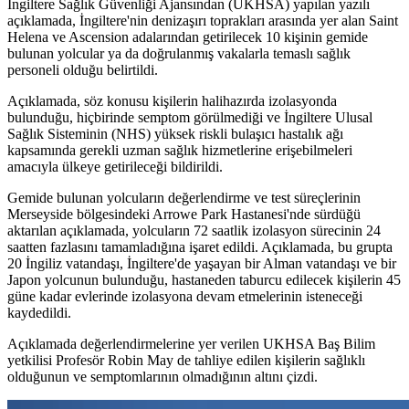
İngiltere Sağlık Güvenliği Ajansından (UKHSA) yapılan yazılı
açıklamada, İngiltere'nin denizaşırı toprakları arasında yer alan Saint
Helena ve Ascension adalarından getirilecek 10 kişinin gemide
bulunan yolcular ya da doğrulanmış vakalarla temaslı sağlık
personeli olduğu belirtildi.
Açıklamada, söz konusu kişilerin halihazırda izolasyonda
bulunduğu, hiçbirinde semptom görülmediği ve İngiltere Ulusal
Sağlık Sisteminin (NHS) yüksek riskli bulaşıcı hastalık ağı
kapsamında gerekli uzman sağlık hizmetlerine erişebilmeleri
amacıyla ülkeye getirileceği bildirildi.
Gemide bulunan yolcuların değerlendirme ve test süreçlerinin
Merseyside bölgesindeki Arrowe Park Hastanesi'nde sürdüğü
aktarılan açıklamada, yolcuların 72 saatlik izolasyon sürecinin 24
saatten fazlasını tamamladığına işaret edildi. Açıklamada, bu grupta
20 İngiliz vatandaşı, İngiltere'de yaşayan bir Alman vatandaşı ve bir
Japon yolcunun bulunduğu, hastaneden taburcu edilecek kişilerin 45
güne kadar evlerinde izolasyona devam etmelerinin isteneceği
kaydedildi.
Açıklamada değerlendirmelerine yer verilen UKHSA Baş Bilim
yetkilisi Profesör Robin May de tahliye edilen kişilerin sağlıklı
olduğunun ve semptomlarının olmadığının altını çizdi.