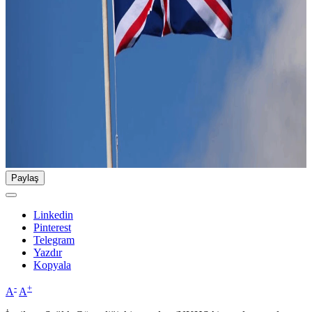
Paylaş
Linkedin
Pinterest
Telegram
Yazdır
Kopyala
-
+
A
A