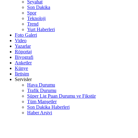
Seyahat
Son Dakika
Spor
Teknoloji
Trend
Yurt Haberleri
Foto Galeri
Video
Yazarlar
Röportaj
Biyografi
Anketler
Künye
İletişim
Servisler
Hava Durumu
Trafik Durumu
Süper Lig Puan Durumu ve Fikstür
Tüm Manşetler
Son Dakika Haberleri
Haber Arşivi