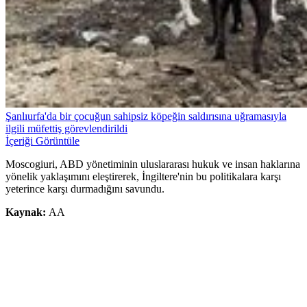
Şanlıurfa'da bir çocuğun sahipsiz köpeğin saldırısına uğramasıyla
ilgili müfettiş görevlendirildi
İçeriği Görüntüle
Moscogiuri, ABD yönetiminin uluslararası hukuk ve insan haklarına
yönelik yaklaşımını eleştirerek, İngiltere'nin bu politikalara karşı
yeterince karşı durmadığını savundu.
Kaynak:
AA