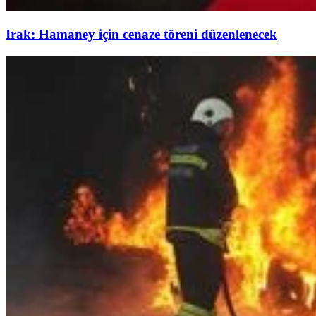
Irak: Hamaney için cenaze töreni düzenlenecek