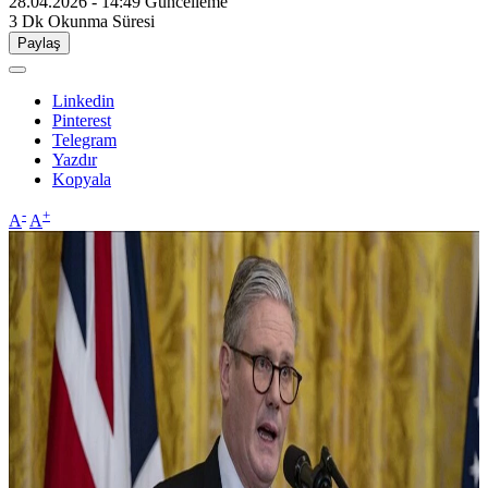
28.04.2026 - 14:49
Güncelleme
3 Dk
Okunma Süresi
Paylaş
Linkedin
Pinterest
Telegram
Yazdır
Kopyala
-
+
A
A