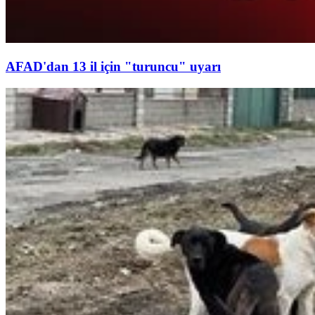
AFAD'dan 13 il için "turuncu" uyarı