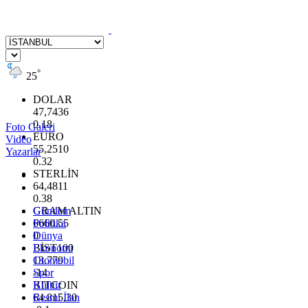
°
25
DOLAR
47,7436
0.18
Foto Galeri
EURO
Video
55,2510
Yazarlar
0.32
STERLİN
64,4811
0.38
GRAM ALTIN
Gündem
6660.55
Politika
0
Dünya
BİST100
Ekonomi
13.779
Otomobil
-14
Spor
BITCOIN
Kültür
64.815,30
Resmi İlan