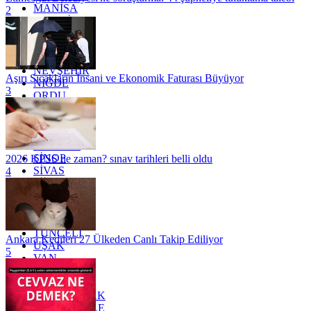
MANİSA
2
MARDİN
MERSİN
MUĞLA
MUŞ
NEVŞEHİR
Aşırı Sıcakların İnsani ve Ekonomik Faturası Büyüyor
NİĞDE
3
ORDU
OSMANİYE
RİZE
SAKARYA
SAMSUN
SİNOP
2026 KPSS ne zaman? sınav tarihleri belli oldu
SİVAS
4
SİİRT
TEKİRDAĞ
TOKAT
TRABZON
TUNCELİ
Ankara Kedileri 27 Ülkeden Canlı Takip Ediliyor
UŞAK
5
VAN
YALOVA
YOZGAT
ZONGULDAK
ÇANAKKALE