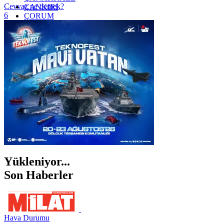
Cevvaz ne demek?
ÇANKIRI
6
ÇORUM
İSTANBUL
İZMİR
ŞANLIURFA
ŞIRNAK
Yükleniyor...
Son Haberler
Hava Durumu