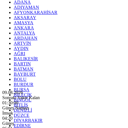
ADANA
ADIYAMAN
AFYONKARAHİSAR
AKSARAY
AMASYA
ANKARA
ANTALYA
ARDAHAN
ARTVİN
AYDIN
AĞRI
BALIKESİR
BARTIN
BATMAN
BAYBURT
BOLU
BURDUR
BURSA
09.08.2026
BİLECİK
Sonraki Vakte Kalan
BİNGÖL
01:29:58
BİTLİS
Güneş Namazı
DENİZLİ
İmsak
DÜZCE
04:20
DİYARBAKIR
Güneş
EDİRNE