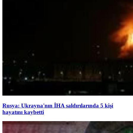
Rusya: Ukrayna'nın İHA saldırılarında 5 kişi
hayatını kaybetti