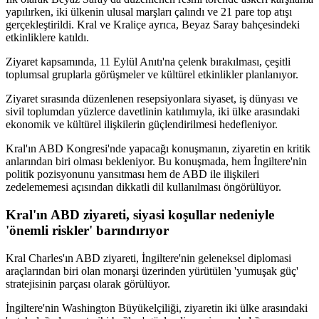
yapılırken, iki ülkenin ulusal marşları çalındı ve 21 pare top atışı
gerçekleştirildi. Kral ve Kraliçe ayrıca, Beyaz Saray bahçesindeki
etkinliklere katıldı.
Ziyaret kapsamında, 11 Eylül Anıtı'na çelenk bırakılması, çeşitli
toplumsal gruplarla görüşmeler ve kültürel etkinlikler planlanıyor.
Ziyaret sırasında düzenlenen resepsiyonlara siyaset, iş dünyası ve
sivil toplumdan yüzlerce davetlinin katılımıyla, iki ülke arasındaki
ekonomik ve kültürel ilişkilerin güçlendirilmesi hedefleniyor.
Kral'ın ABD Kongresi'nde yapacağı konuşmanın, ziyaretin en kritik
anlarından biri olması bekleniyor. Bu konuşmada, hem İngiltere'nin
politik pozisyonunu yansıtması hem de ABD ile ilişkileri
zedelememesi açısından dikkatli dil kullanılması öngörülüyor.
Kral'ın ABD ziyareti, siyasi koşullar nedeniyle
'önemli riskler' barındırıyor
Kral Charles'ın ABD ziyareti, İngiltere'nin geleneksel diplomasi
araçlarından biri olan monarşi üzerinden yürütülen 'yumuşak güç'
stratejisinin parçası olarak görülüyor.
İngiltere'nin Washington Büyükelçiliği, ziyaretin iki ülke arasındaki