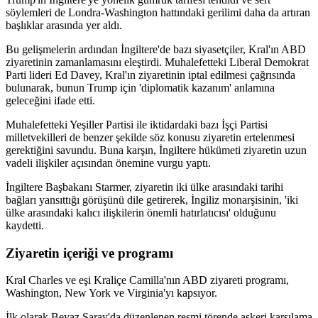
söylemleri de Londra-Washington hattındaki gerilimi daha da artıran
başlıklar arasında yer aldı.
Bu gelişmelerin ardından İngiltere'de bazı siyasetçiler, Kral'ın ABD
ziyaretinin zamanlamasını eleştirdi. Muhalefetteki Liberal Demokrat
Parti lideri Ed Davey, Kral'ın ziyaretinin iptal edilmesi çağrısında
bulunarak, bunun Trump için 'diplomatik kazanım' anlamına
geleceğini ifade etti.
Muhalefetteki Yeşiller Partisi ile iktidardaki bazı İşçi Partisi
milletvekilleri de benzer şekilde söz konusu ziyaretin ertelenmesi
gerektiğini savundu. Buna karşın, İngiltere hükümeti ziyaretin uzun
vadeli ilişkiler açısından önemine vurgu yaptı.
İngiltere Başbakanı Starmer, ziyaretin iki ülke arasındaki tarihi
bağları yansıttığı görüşünü dile getirerek, İngiliz monarşisinin, 'iki
ülke arasındaki kalıcı ilişkilerin önemli hatırlatıcısı' olduğunu
kaydetti.
Ziyaretin içeriği ve programı
Kral Charles ve eşi Kraliçe Camilla'nın ABD ziyareti programı,
Washington, New York ve Virginia'yı kapsıyor.
İlk olarak Beyaz Saray'da düzenlenen resmi törende askeri karşılama