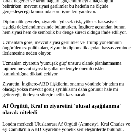
'ortak değerler ve tarihi bağları' güçlendirmeyi amaçladığını
belirtirken, mevcut siyasi gerilimler bu hedefin ne ölçüde
gerçekleşeceği konusunda soru işaretleri yaratıyor.
Diplomatik çevreler, ziyaretin 'yüksek risk, yüksek hassasiyet'
taşıdığı değerlendirmesinde bulunurken, İngiltere açısından bunun
hem siyasi hem de sembolik bir denge süreci olduğu ifade ediliyor.
Uzmanlara göre, mevcut siyasi gerilimler ve Trump yönetiminin
öngörülemez politikaları, ziyaretin diplomatik açıdan hassas zeminde
ilerlemesine neden oluyor.
Uzmanlar, ziyaretin 'yumuşak güç' unsuru olarak planlanmasına
rağmen mevcut siyasi koşullar nedeniyle önemli riskler
barındırdığına dikkati çekiyor.
Ziyaretin, İngiltere-ABD ilişkilerini onarma yönünde bir adım mı
olacağı yoksa mevcut görüş ayrılıklarını daha görünür hale mi
getireceği, ilerleyen süreçte netlik kazanacak.
Af Örgütü, Kral'ın ziyaretini 'ulusal aşağılanma'
olarak niteledi
Londra merkezli Uluslararası Af Örgütü (Amnesty), Kral Charles ve
eşi Camilla'nın ABD ziyaretine yönelik sert eleştirilerde bulundu.