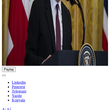
Paylaş
Linkedin
Pinterest
Telegram
Yazdır
Kopyala
-
+
A
A