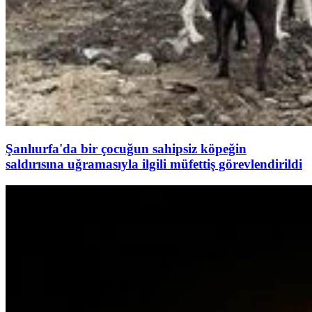
Şanlıurfa'da bir çocuğun sahipsiz köpeğin
saldırısına uğramasıyla ilgili müfettiş görevlendirildi