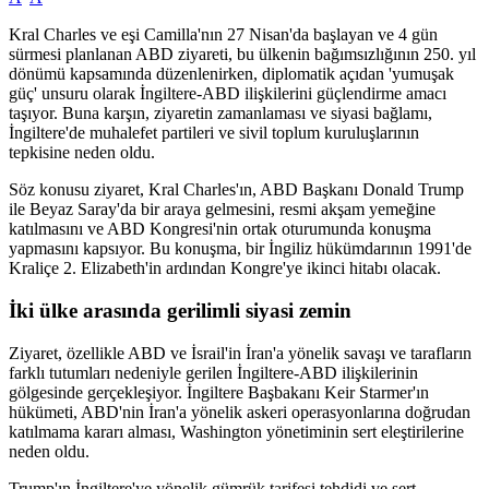
Kral Charles ve eşi Camilla'nın 27 Nisan'da başlayan ve 4 gün
sürmesi planlanan ABD ziyareti, bu ülkenin bağımsızlığının 250. yıl
dönümü kapsamında düzenlenirken, diplomatik açıdan 'yumuşak
güç' unsuru olarak İngiltere-ABD ilişkilerini güçlendirme amacı
taşıyor. Buna karşın, ziyaretin zamanlaması ve siyasi bağlamı,
İngiltere'de muhalefet partileri ve sivil toplum kuruluşlarının
tepkisine neden oldu.
Söz konusu ziyaret, Kral Charles'ın, ABD Başkanı Donald Trump
ile Beyaz Saray'da bir araya gelmesini, resmi akşam yemeğine
katılmasını ve ABD Kongresi'nin ortak oturumunda konuşma
yapmasını kapsıyor. Bu konuşma, bir İngiliz hükümdarının 1991'de
Kraliçe 2. Elizabeth'in ardından Kongre'ye ikinci hitabı olacak.
İki ülke arasında gerilimli siyasi zemin
Ziyaret, özellikle ABD ve İsrail'in İran'a yönelik savaşı ve tarafların
farklı tutumları nedeniyle gerilen İngiltere-ABD ilişkilerinin
gölgesinde gerçekleşiyor. İngiltere Başbakanı Keir Starmer'ın
hükümeti, ABD'nin İran'a yönelik askeri operasyonlarına doğrudan
katılmama kararı alması, Washington yönetiminin sert eleştirilerine
neden oldu.
Trump'ın İngiltere'ye yönelik gümrük tarifesi tehdidi ve sert