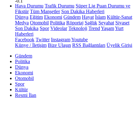
-0.1
Hava Durumu
Trafik Durumu
Süper Lig Puan Durumu ve
Fikstür
Tüm Manşetler
Son Dakika Haberleri
Dünya
Eğitim
Ekonomi
Gündem
Hayat
İslam
Kültür-Sanat
Medya
Otomobil
Politika
Röportaj
Sağlık
Seyahat
Siyaset
Son Dakika
Spor
Videolar
Teknoloji
Trend
Yaşam
Yurt
Haberleri
Facebook
Twitter
Instagram
Youtube
Künye / İletişim
Bize Ulaşın
RSS Bağlantıları
Üyelik Girişi
Gündem
Politika
Dünya
Ekonomi
Otomobil
Spor
Kültür
Resmi İlan