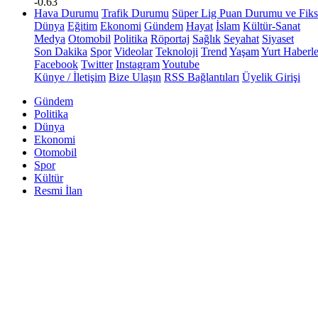
-0.63
Hava Durumu
Trafik Durumu
Süper Lig Puan Durumu ve Fiks
Dünya
Eğitim
Ekonomi
Gündem
Hayat
İslam
Kültür-Sanat
Medya
Otomobil
Politika
Röportaj
Sağlık
Seyahat
Siyaset
Son Dakika
Spor
Videolar
Teknoloji
Trend
Yaşam
Yurt Haberle
Facebook
Twitter
Instagram
Youtube
Künye / İletişim
Bize Ulaşın
RSS Bağlantıları
Üyelik Girişi
Gündem
Politika
Dünya
Ekonomi
Otomobil
Spor
Kültür
Resmi İlan