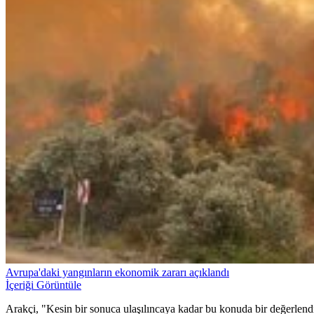
Avrupa'daki yangınların ekonomik zararı açıklandı
İçeriği Görüntüle
Arakçi, "Kesin bir sonuca ulaşılıncaya kadar bu konuda bir değerl