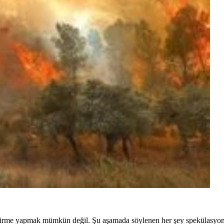
endirme yapmak mümkün değil. Şu aşamada söylenen her şey spekülasyo