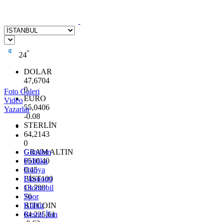
°
24
DOLAR
47,6704
0
Foto Galeri
EURO
Video
55,0406
Yazarlar
-0.08
STERLİN
64,2143
0
GRAM ALTIN
Gündem
6510.40
Politika
0.45
Dünya
BİST100
Ekonomi
13.799
Otomobil
70
Spor
BITCOIN
Kültür
64.225,61
Resmi İlan