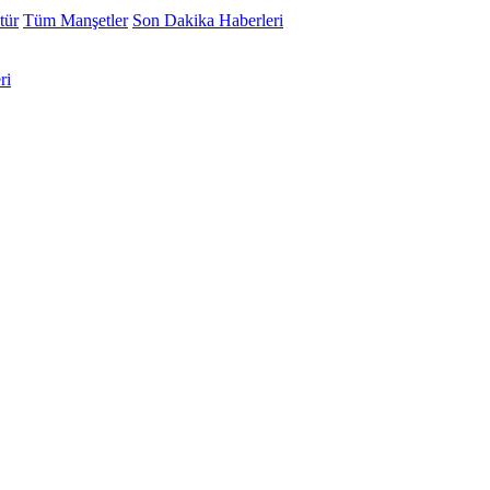
tür
Tüm Manşetler
Son Dakika Haberleri
ri