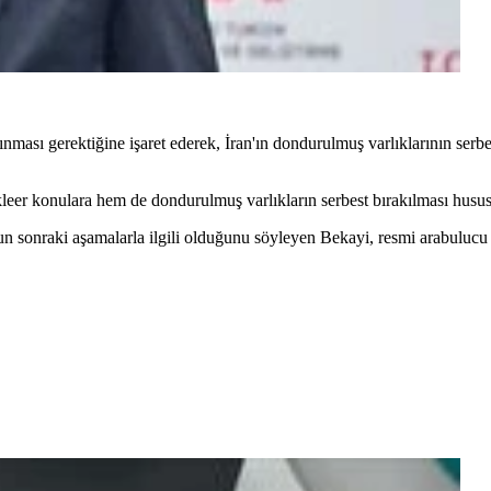
nması gerektiğine işaret ederek, İran'ın dondurulmuş varlıklarının serb
leer konulara hem de dondurulmuş varlıkların serbest bırakılması hususun
un sonraki aşamalarla ilgili olduğunu söyleyen Bekayi, resmi arabuluc