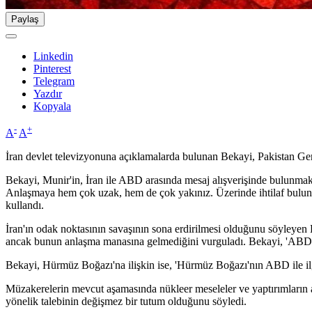
Paylaş
Linkedin
Pinterest
Telegram
Yazdır
Kopyala
-
+
A
A
İran devlet televizyonuna açıklamalarda bulunan Bekayi, Pakistan Ge
Bekayi, Munir'in, İran ile ABD arasında mesaj alışverişinde bulunmak ü
Anlaşmaya hem çok uzak, hem de çok yakınız. Üzerinde ihtilaf buluna
kullandı.
İran'ın odak noktasının savaşının sona erdirilmesi olduğunu söyleyen
ancak bunun anlaşma manasına gelmediğini vurguladı. Bekayi, 'ABD'ni
Bekayi, Hürmüz Boğazı'na ilişkin ise, 'Hürmüz Boğazı'nın ABD ile ilgis
Müzakerelerin mevcut aşamasında nükleer meseleler ve yaptırımların ayrı
yönelik talebinin değişmez bir tutum olduğunu söyledi.