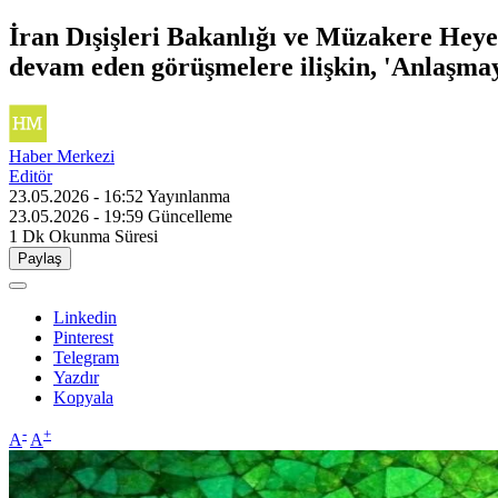
İran Dışişleri Bakanlığı ve Müzakere Heye
devam eden görüşmelere ilişkin, 'Anlaşmay
Haber Merkezi
Editör
23.05.2026 - 16:52
Yayınlanma
23.05.2026 - 19:59
Güncelleme
1 Dk
Okunma Süresi
Paylaş
Linkedin
Pinterest
Telegram
Yazdır
Kopyala
-
+
A
A