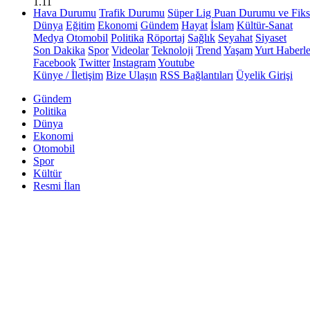
1.11
Hava Durumu
Trafik Durumu
Süper Lig Puan Durumu ve Fiks
Dünya
Eğitim
Ekonomi
Gündem
Hayat
İslam
Kültür-Sanat
Medya
Otomobil
Politika
Röportaj
Sağlık
Seyahat
Siyaset
Son Dakika
Spor
Videolar
Teknoloji
Trend
Yaşam
Yurt Haberle
Facebook
Twitter
Instagram
Youtube
Künye / İletişim
Bize Ulaşın
RSS Bağlantıları
Üyelik Girişi
Gündem
Politika
Dünya
Ekonomi
Otomobil
Spor
Kültür
Resmi İlan