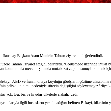
nelkurmay Başkanı Asım Munir'in Tahran ziyaretini değerlendirdi.
zere Tahran'ı ziyaret ettiğini belirterek, 'Görüşmede üzerinde ihtilaf b
n konular hala mevcut. Şu anda mutabakat zaptını sonuçlandırmak için ç
 Bekayi, ABD ve İran'ın ortaya koyduğu görüşlerin çözüme ulaşabilme no
n çelişkili tutumu nedeniyle sürecin değiştiğini söyleyemeyiz.' diye k
i yok. Bu, biz ve kıyıdaş ülkelerle alakalı.' dedi.
ntılarıyla ilgili hususların yer almadığını belirten Bekayi, ülkesinin y