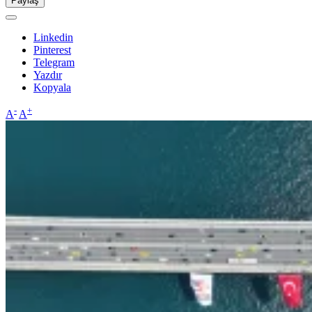
Paylaş
Linkedin
Pinterest
Telegram
Yazdır
Kopyala
-
+
A
A