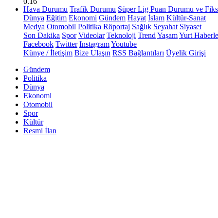
0.16
Hava Durumu
Trafik Durumu
Süper Lig Puan Durumu ve Fiks
Dünya
Eğitim
Ekonomi
Gündem
Hayat
İslam
Kültür-Sanat
Medya
Otomobil
Politika
Röportaj
Sağlık
Seyahat
Siyaset
Son Dakika
Spor
Videolar
Teknoloji
Trend
Yaşam
Yurt Haberle
Facebook
Twitter
Instagram
Youtube
Künye / İletişim
Bize Ulaşın
RSS Bağlantıları
Üyelik Girişi
Gündem
Politika
Dünya
Ekonomi
Otomobil
Spor
Kültür
Resmi İlan