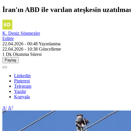
İran'ın ABD ile varılan ateşkesin uzatılmas
K. Deniz Sönmezler
Editör
22.04.2026 - 00:48
Yayınlanma
22.04.2026 - 10:38
Güncelleme
1 Dk
Okunma Süresi
Paylaş
Linkedin
Pinterest
Telegram
Yazdır
Kopyala
-
+
A
A