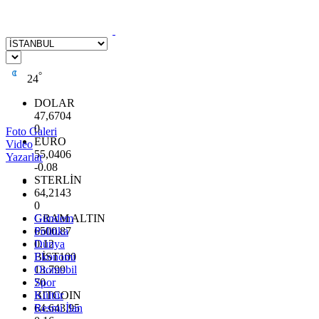
°
24
DOLAR
47,6704
0
Foto Galeri
EURO
Video
55,0406
Yazarlar
-0.08
STERLİN
64,2143
0
GRAM ALTIN
Gündem
6500.87
Politika
0.12
Dünya
BİST100
Ekonomi
13.799
Otomobil
70
Spor
BITCOIN
Kültür
64.643,95
Resmi İlan