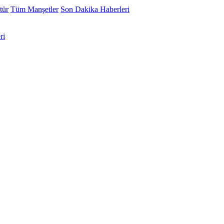
tür
Tüm Manşetler
Son Dakika Haberleri
ri