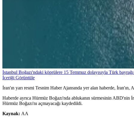
İstanbul Boğazı'ndaki köprülere 15 Temmuz dolayısıyla Türk bayrağı 
İçeriği Görüntüle
İran'ın yarı resmi Tesnim Haber Ajansında yer alan haberde, İran'ın, AB
Haberde ayrıca Hürmüz Boğazı'nda ablukanın sürmesinin ABD'nin İran'
Hürmüz Boğazı'nı açmayacağı kaydedildi.
Kaynak:
AA