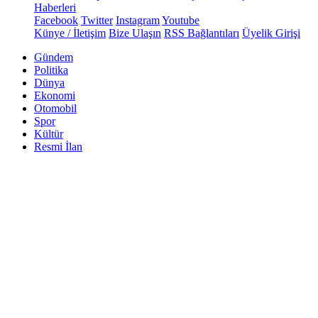
Haberleri
Facebook
Twitter
Instagram
Youtube
Künye / İletişim
Bize Ulaşın
RSS Bağlantıları
Üyelik Girişi
Gündem
Politika
Dünya
Ekonomi
Otomobil
Spor
Kültür
Resmi İlan