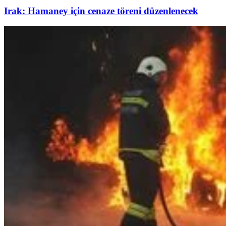
Irak: Hamaney için cenaze töreni düzenlenecek