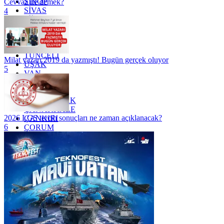
SİNOP
Cevvaz ne demek?
SİVAS
4
SİİRT
TEKİRDAĞ
TOKAT
TRABZON
TUNCELİ
Milat yazarı 2019 da yazmıştı! Bugün gerçek oluyor
UŞAK
5
VAN
YALOVA
YOZGAT
ZONGULDAK
ÇANAKKALE
2026 LGS tercih sonuçları ne zaman açıklanacak?
ÇANKIRI
6
ÇORUM
İSTANBUL
İZMİR
ŞANLIURFA
ŞIRNAK