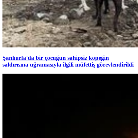
Şanlıurfa'da bir çocuğun sahipsiz köpeğin
saldırısına uğramasıyla ilgili müfettiş görevlendirildi