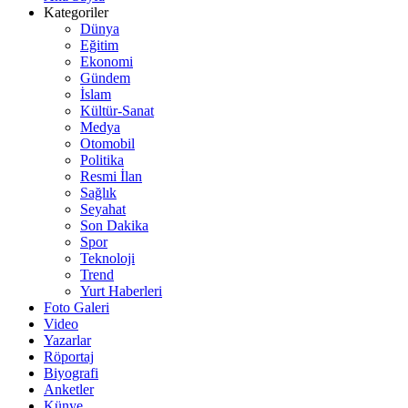
Kategoriler
Dünya
Eğitim
Ekonomi
Gündem
İslam
Kültür-Sanat
Medya
Otomobil
Politika
Resmi İlan
Sağlık
Seyahat
Son Dakika
Spor
Teknoloji
Trend
Yurt Haberleri
Foto Galeri
Video
Yazarlar
Röportaj
Biyografi
Anketler
Künye