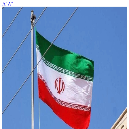
-
+
A
A