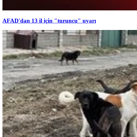
AFAD'dan 13 il için "turuncu" uyarı