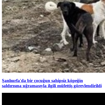
Şanlıurfa'da bir çocuğun sahipsiz köpeğin
saldırısına uğramasıyla ilgili müfettiş görevlendirildi