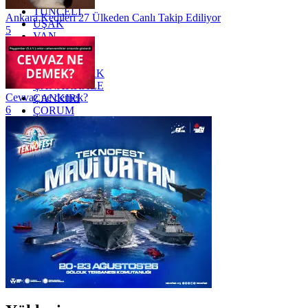
TUNCELİ
Ankara Kedileri 27 Ülkeden Canlı Takip Ediliyor
UŞAK
5
VAN
YALOVA
YOZGAT
ZONGULDAK
ÇANAKKALE
Cevvaz ne demek?
ÇANKIRI
6
ÇORUM
İSTANBUL
İZMİR
ŞANLIURFA
ŞIRNAK