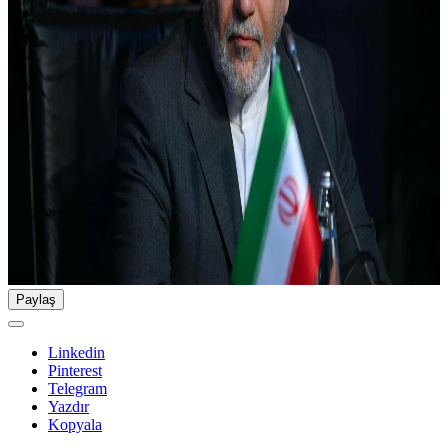
Paylaş
Linkedin
Pinterest
Telegram
Yazdır
Kopyala