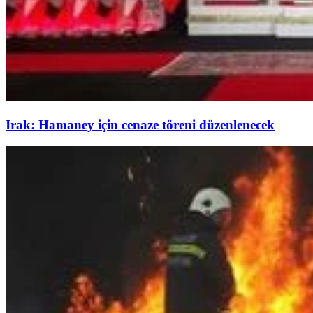
Irak: Hamaney için cenaze töreni düzenlenecek