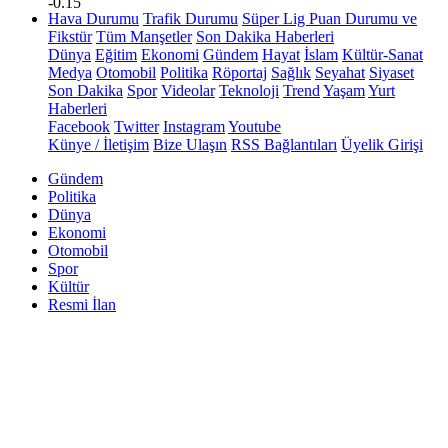
-0.15
Hava Durumu
Trafik Durumu
Süper Lig Puan Durumu ve
Fikstür
Tüm Manşetler
Son Dakika Haberleri
Dünya
Eğitim
Ekonomi
Gündem
Hayat
İslam
Kültür-Sanat
Medya
Otomobil
Politika
Röportaj
Sağlık
Seyahat
Siyaset
Son Dakika
Spor
Videolar
Teknoloji
Trend
Yaşam
Yurt
Haberleri
Facebook
Twitter
Instagram
Youtube
Künye / İletişim
Bize Ulaşın
RSS Bağlantıları
Üyelik Girişi
Gündem
Politika
Dünya
Ekonomi
Otomobil
Spor
Kültür
Resmi İlan