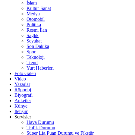
İslam
Kültür-Sanat
Medya
Otomobil
Politika
Resmi İlan
Sağlık
Seyahat
Son Dakika
Spor
Teknoloji
Trend
Yurt Haberleri
Foto Galeri
Video
Yazarlar
Röportaj
Biyografi
Anketler
Künye
İletişim
Servisler
Hava Durumu
Trafik Durumu
Süper Lig Puan Durumu ve Fikstür