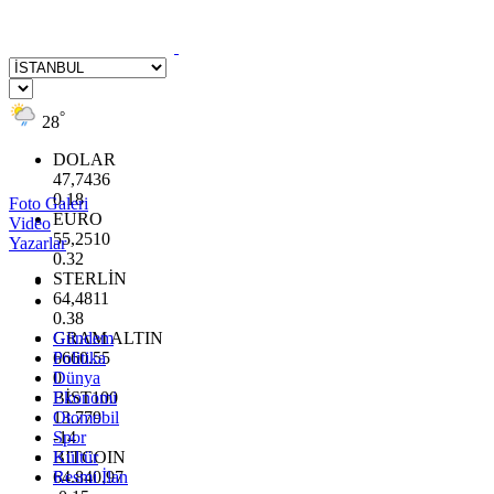
°
28
DOLAR
47,7436
0.18
Foto Galeri
EURO
Video
55,2510
Yazarlar
0.32
STERLİN
64,4811
0.38
GRAM ALTIN
Gündem
6660.55
Politika
0
Dünya
BİST100
Ekonomi
13.779
Otomobil
-14
Spor
BITCOIN
Kültür
64.840,97
Resmi İlan