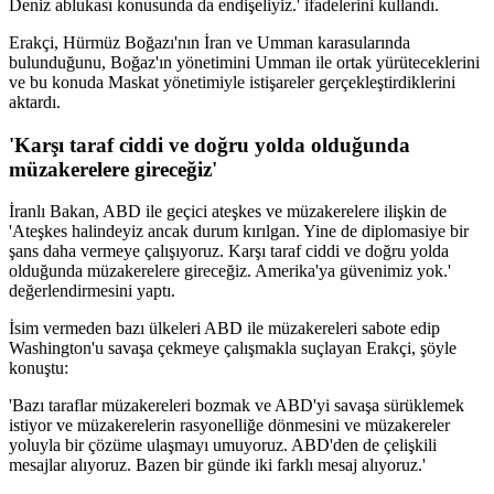
Deniz ablukası konusunda da endişeliyiz.' ifadelerini kullandı.
Erakçi, Hürmüz Boğazı'nın İran ve Umman karasularında
bulunduğunu, Boğaz'ın yönetimini Umman ile ortak yürüteceklerini
ve bu konuda Maskat yönetimiyle istişareler gerçekleştirdiklerini
aktardı.
'Karşı taraf ciddi ve doğru yolda olduğunda
müzakerelere gireceğiz'
İranlı Bakan, ABD ile geçici ateşkes ve müzakerelere ilişkin de
'Ateşkes halindeyiz ancak durum kırılgan. Yine de diplomasiye bir
şans daha vermeye çalışıyoruz. Karşı taraf ciddi ve doğru yolda
olduğunda müzakerelere gireceğiz. Amerika'ya güvenimiz yok.'
değerlendirmesini yaptı.
İsim vermeden bazı ülkeleri ABD ile müzakereleri sabote edip
Washington'u savaşa çekmeye çalışmakla suçlayan Erakçi, şöyle
konuştu:
'Bazı taraflar müzakereleri bozmak ve ABD'yi savaşa sürüklemek
istiyor ve müzakerelerin rasyonelliğe dönmesini ve müzakereler
yoluyla bir çözüme ulaşmayı umuyoruz. ABD'den de çelişkili
mesajlar alıyoruz. Bazen bir günde iki farklı mesaj alıyoruz.'