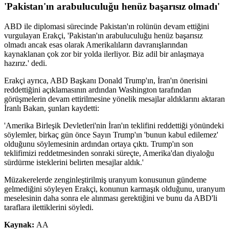
'Pakistan'ın arabuluculuğu henüz başarısız olmadı'
ABD ile diplomasi sürecinde Pakistan'ın rolünün devam ettiğini
vurgulayan Erakçi, 'Pakistan'ın arabuluculuğu henüz başarısız
olmadı ancak esas olarak Amerikalıların davranışlarından
kaynaklanan çok zor bir yolda ilerliyor. Biz adil bir anlaşmaya
hazırız.' dedi.
Erakçi ayrıca, ABD Başkanı Donald Trump'ın, İran'ın önerisini
reddettiğini açıklamasının ardından Washington tarafından
görüşmelerin devam ettirilmesine yönelik mesajlar aldıklarını aktaran
İranlı Bakan, şunları kaydetti:
'Amerika Birleşik Devletleri'nin İran'ın teklifini reddettiği yönündeki
söylemler, birkaç gün önce Sayın Trump'ın 'bunun kabul edilemez'
olduğunu söylemesinin ardından ortaya çıktı. Trump'ın son
teklifimizi reddetmesinden sonraki süreçte, Amerika'dan diyaloğu
sürdürme isteklerini belirten mesajlar aldık.'
Müzakerelerde zenginleştirilmiş uranyum konusunun gündeme
gelmediğini söyleyen Erakçi, konunun karmaşık olduğunu, uranyum
meselesinin daha sonra ele alınması gerektiğini ve bunu da ABD'li
taraflara ilettiklerini söyledi.
Kaynak:
AA