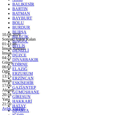
BALIKESİR
BARTIN
BATMAN
BAYBURT
BOLU
BURDUR
BURSA
10.08.2026
BİLECİK
Sonraki Vakte Kalan
BİNGÖL
01:41:44
BİTLİS
İmsak Namazı
DENİZLİ
İmsak
DÜZCE
04:22
DİYARBAKIR
Güneş
EDİRNE
06:02
ELAZIĞ
Öğle
ERZURUM
13:15
ERZİNCAN
İkindi
ESKİŞEHİR
17:06
GAZİANTEP
Akşam
GÜMÜŞHANE
20:18
GİRESUN
Yatsı
HAKKARİ
21:50
HATAY
Aylık Vakitler
ISPARTA