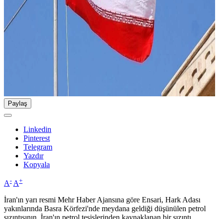
Paylaş
Linkedin
Pinterest
Telegram
Yazdır
Kopyala
-
+
A
A
İran'ın yarı resmi Mehr Haber Ajansına göre Ensari, Hark Adası
yakınlarında Basra Körfezi'nde meydana geldiği düşünülen petrol
sızıntısının, İran'ın petrol tesislerinden kaynaklanan bir sızıntı