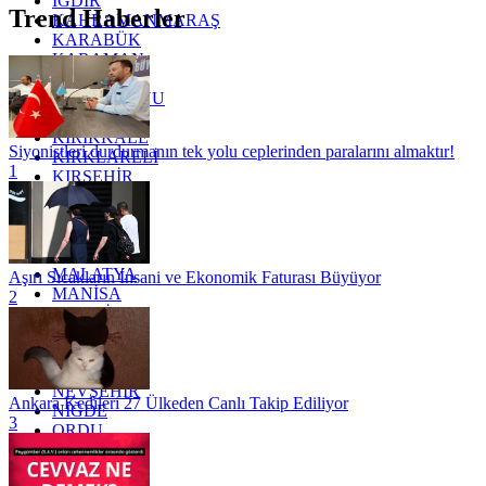
IĞDIR
Trend Haberler
KAHRAMANMARAŞ
KARABÜK
KARAMAN
KARS
KASTAMONU
KAYSERİ
KIRIKKALE
Siyonistleri durdurmanın tek yolu ceplerinden paralarını almaktır!
KIRKLARELİ
1
KIRŞEHİR
KOCAELİ
KONYA
KÜTAHYA
KİLİS
MALATYA
Aşırı Sıcakların İnsani ve Ekonomik Faturası Büyüyor
MANİSA
2
MARDİN
MERSİN
MUĞLA
MUŞ
NEVŞEHİR
Ankara Kedileri 27 Ülkeden Canlı Takip Ediliyor
NİĞDE
3
ORDU
OSMANİYE
RİZE