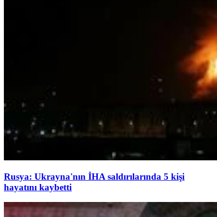
Rusya: Ukrayna'nın İHA saldırılarında 5 kişi
hayatını kaybetti