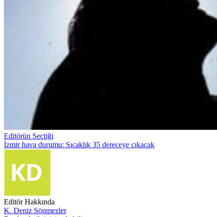
Editörün Seçtiği
İzmir hava durumu: Sıcaklık 35 dereceye çıkacak
Editör Hakkında
K. Deniz Sönmezler