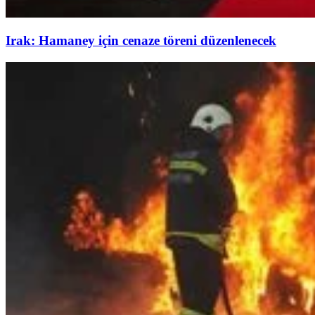
Irak: Hamaney için cenaze töreni düzenlenecek