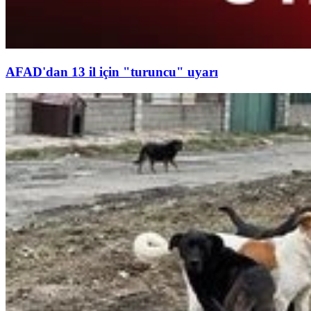
AFAD'dan 13 il için "turuncu" uyarı