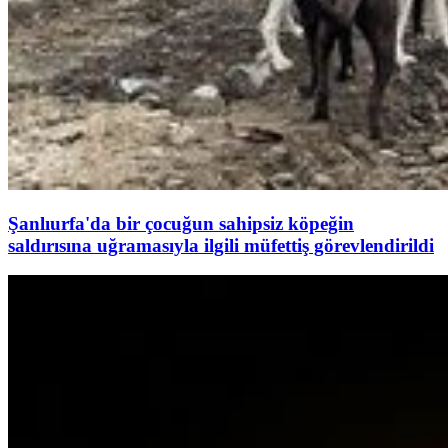
Şanlıurfa'da bir çocuğun sahipsiz köpeğin
saldırısına uğramasıyla ilgili müfettiş görevlendirildi