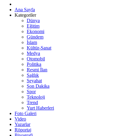
Ana Sayfa
Kategoriler
Dünya
Eğitim
Ekonomi
Gündem
İslam
Kültür-Sanat
Medya
Otomobil
Politika
Resmi İlan
Sağlık
Seyahat
Son Dakika
Spor
Teknoloji
Trend
Yurt Haberleri
Foto Galeri
Video
Yazarlar
Röportaj
Biyografi