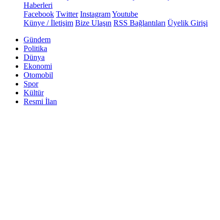
Haberleri
Facebook
Twitter
Instagram
Youtube
Künye / İletişim
Bize Ulaşın
RSS Bağlantıları
Üyelik Girişi
Gündem
Politika
Dünya
Ekonomi
Otomobil
Spor
Kültür
Resmi İlan