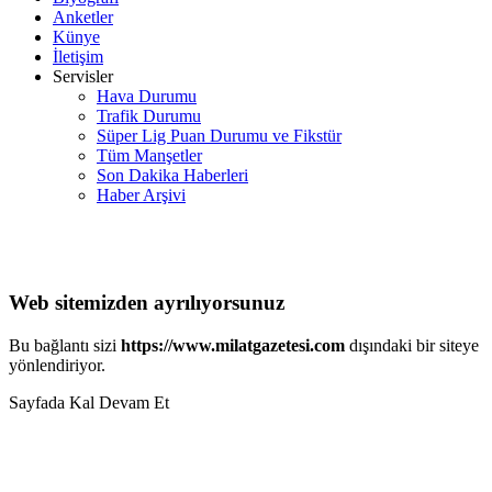
Anketler
Künye
İletişim
Servisler
Hava Durumu
Trafik Durumu
Süper Lig Puan Durumu ve Fikstür
Tüm Manşetler
Son Dakika Haberleri
Haber Arşivi
Web sitemizden ayrılıyorsunuz
Bu bağlantı sizi
https://www.milatgazetesi.com
dışındaki bir siteye
yönlendiriyor.
Sayfada Kal
Devam Et