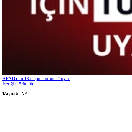
AFAD'dan 13 il için "turuncu" uyarı
İçeriği Görüntüle
Kaynak:
AA