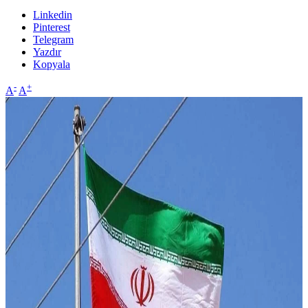
Linkedin
Pinterest
Telegram
Yazdır
Kopyala
-
+
A
A