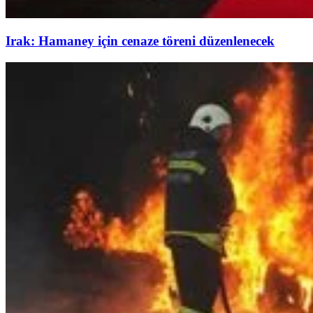
Irak: Hamaney için cenaze töreni düzenlenecek