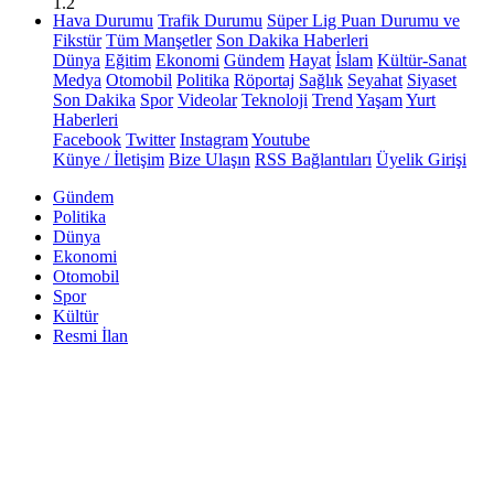
1.2
Hava Durumu
Trafik Durumu
Süper Lig Puan Durumu ve
Fikstür
Tüm Manşetler
Son Dakika Haberleri
Dünya
Eğitim
Ekonomi
Gündem
Hayat
İslam
Kültür-Sanat
Medya
Otomobil
Politika
Röportaj
Sağlık
Seyahat
Siyaset
Son Dakika
Spor
Videolar
Teknoloji
Trend
Yaşam
Yurt
Haberleri
Facebook
Twitter
Instagram
Youtube
Künye / İletişim
Bize Ulaşın
RSS Bağlantıları
Üyelik Girişi
Gündem
Politika
Dünya
Ekonomi
Otomobil
Spor
Kültür
Resmi İlan