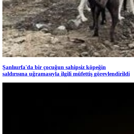
Şanlıurfa'da bir çocuğun sahipsiz köpeğin
saldırısına uğramasıyla ilgili müfettiş görevlendirildi