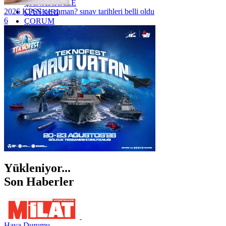
ÇANAKKALE
2026 KPSS ne zaman? sınav tarihleri belli oldu
ÇANKIRI
6
ÇORUM
İSTANBUL
İZMİR
ŞANLIURFA
ŞIRNAK
Yükleniyor...
Son Haberler
Hava Durumu