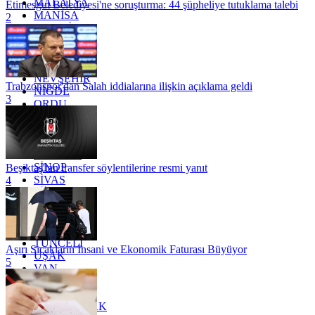
MALATYA
Etimesgut Belediyesi'ne soruşturma: 44 şüpheliye tutuklama talebi
MANİSA
2
MARDİN
MERSİN
MUĞLA
MUŞ
NEVŞEHİR
Trabzonspor'dan Salah iddialarına ilişkin açıklama geldi
NİĞDE
3
ORDU
OSMANİYE
RİZE
SAKARYA
SAMSUN
SİNOP
Beşiktaş'tan transfer söylentilerine resmi yanıt
SİVAS
4
SİİRT
TEKİRDAĞ
TOKAT
TRABZON
TUNCELİ
Aşırı Sıcakların İnsani ve Ekonomik Faturası Büyüyor
UŞAK
5
VAN
YALOVA
YOZGAT
ZONGULDAK