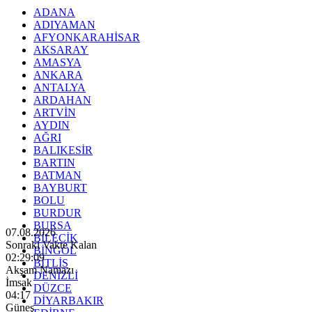
ADANA
ADIYAMAN
AFYONKARAHİSAR
AKSARAY
AMASYA
ANKARA
ANTALYA
ARDAHAN
ARTVİN
AYDIN
AĞRI
BALIKESİR
BARTIN
BATMAN
BAYBURT
BOLU
BURDUR
BURSA
07.08.2026
BİLECİK
Sonraki Vakte Kalan
BİNGÖL
02:29:08
BİTLİS
Akşam Namazı
DENİZLİ
İmsak
DÜZCE
04:17
DİYARBAKIR
Güneş