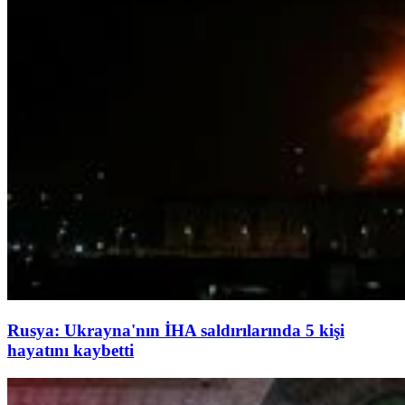
Rusya: Ukrayna'nın İHA saldırılarında 5 kişi
hayatını kaybetti