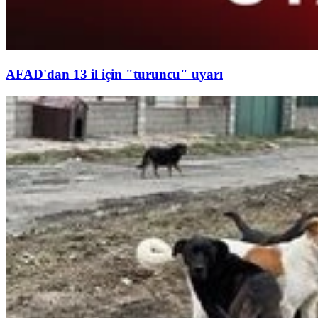
AFAD'dan 13 il için "turuncu" uyarı