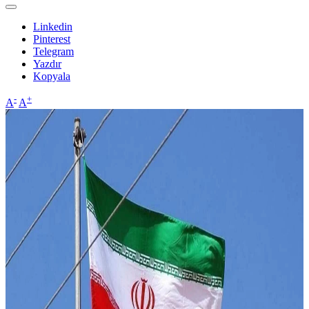
Linkedin
Pinterest
Telegram
Yazdır
Kopyala
-
+
A
A