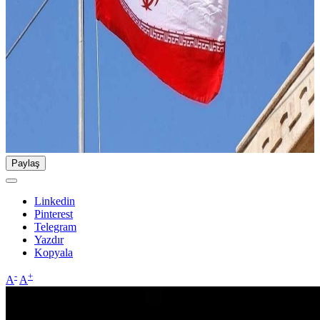
Paylaş
Linkedin
Pinterest
Telegram
Yazdır
Kopyala
-
+
A
A