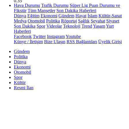
0.35
Hava Durumu
Trafik Durumu
Süper Lig Puan Durumu ve
Fikstür
Tüm Manşetler
Son Dakika Haberleri
Dünya
Eğitim
Ekonomi
Gündem
Hayat
İslam
Kültür-Sanat
Medya
Otomobil
Politika
Röportaj
Sağlık
Seyahat
Siyaset
Son Dakika
Spor
Videolar
Teknoloji
Trend
Yaşam
Yurt
Haberleri
Facebook
Twitter
Instagram
Youtube
Künye / İletişim
Bize Ulaşın
RSS Bağlantıları
Üyelik Girişi
Gündem
Politika
Dünya
Ekonomi
Otomobil
Spor
Kültür
Resmi İlan