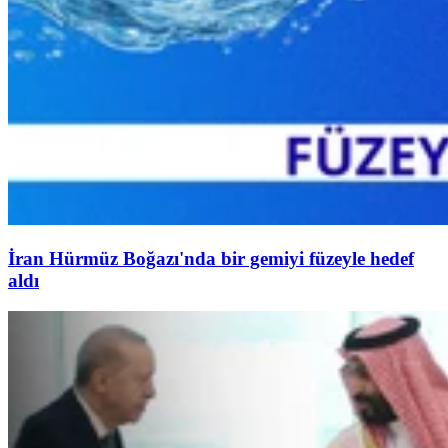
İran Hürmüz Boğazı'nda bir gemiyi füzeyle hedef
aldı