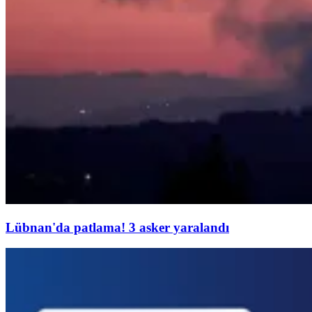
Lübnan'da patlama! 3 asker yaralandı