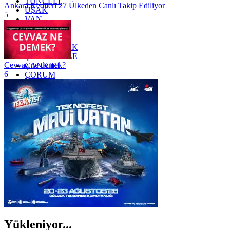
TUNCELİ
Ankara Kedileri 27 Ülkeden Canlı Takip Ediliyor
UŞAK
5
VAN
YALOVA
YOZGAT
ZONGULDAK
ÇANAKKALE
Cevvaz ne demek?
ÇANKIRI
6
ÇORUM
İSTANBUL
İZMİR
ŞANLIURFA
ŞIRNAK
Yükleniyor...