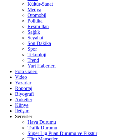
Kültür-Sanat
Medya
Otomobil
Politika
Resmi İlan
Sağlık
Seyahat
Son Dakika
Spor
Teknoloji
Trend
Yurt Haberleri
Foto Galeri
Video
Yazarlar
Röportaj
Biyografi
Anketler
Künye
İletişim
Servisler
Hava Durumu
Trafik Durumu
Süper Lig Puan Durumu ve Fikstür
Tüm Manşetler