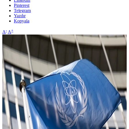
Linkedin
Pinterest
Telegram
Yazdır
Kopyala
-
+
A
A