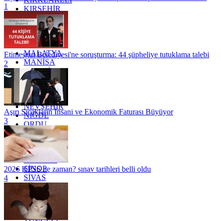
1
KIRŞEHİR
KOCAELİ
KONYA
KÜTAHYA
KİLİS
MALATYA
Etimesgut Belediyesi'ne soruşturma: 44 şüpheliye tutuklama talebi
MANİSA
2
MARDİN
MERSİN
MUĞLA
MUŞ
NEVŞEHİR
Aşırı Sıcakların İnsani ve Ekonomik Faturası Büyüyor
NİĞDE
3
ORDU
OSMANİYE
RİZE
SAKARYA
SAMSUN
SİNOP
2026 KPSS ne zaman? sınav tarihleri belli oldu
SİVAS
4
SİİRT
TEKİRDAĞ
TOKAT
TRABZON