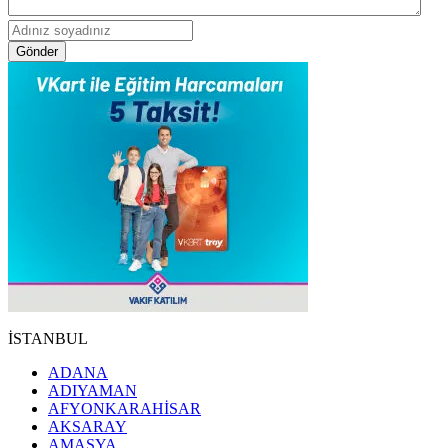
Gönder
İSTANBUL
ADANA
ADIYAMAN
AFYONKARAHİSAR
AKSARAY
AMASYA