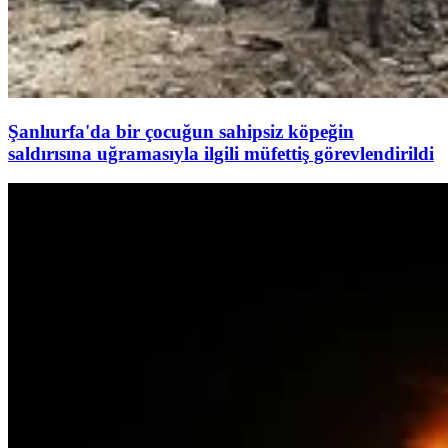
Şanlıurfa'da bir çocuğun sahipsiz köpeğin
saldırısına uğramasıyla ilgili müfettiş görevlendirildi