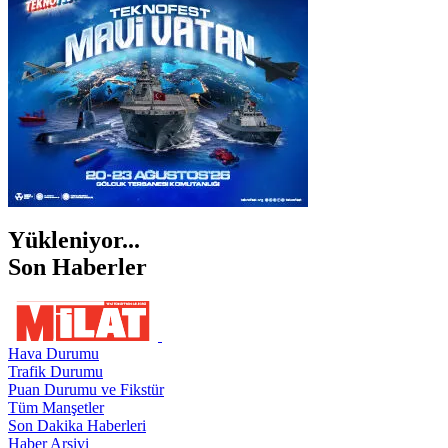
ŞANLIURFA
ŞIRNAK
Yükleniyor...
Son Haberler
Hava Durumu
Trafik Durumu
Puan Durumu ve Fikstür
Tüm Manşetler
Son Dakika Haberleri
Haber Arşivi