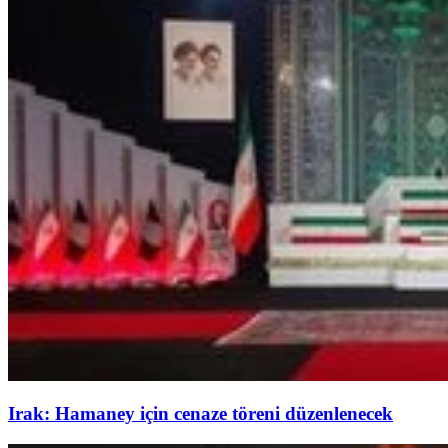
Irak: Hamaney için cenaze töreni düzenlenecek