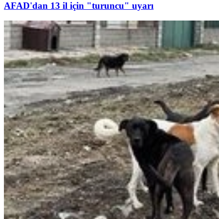
AFAD'dan 13 il için "turuncu" uyarı