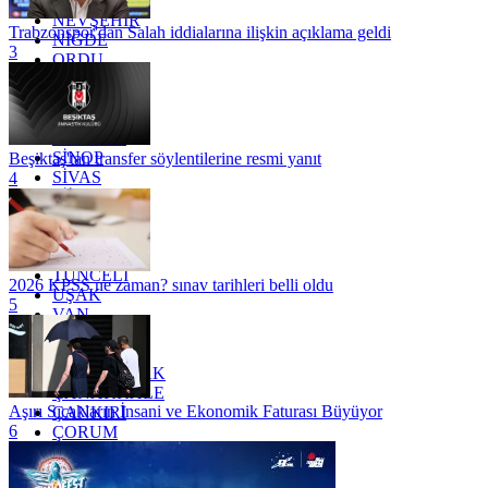
MUŞ
NEVŞEHİR
Trabzonspor'dan Salah iddialarına ilişkin açıklama geldi
NİĞDE
3
ORDU
OSMANİYE
RİZE
SAKARYA
SAMSUN
SİNOP
Beşiktaş'tan transfer söylentilerine resmi yanıt
SİVAS
4
SİİRT
TEKİRDAĞ
TOKAT
TRABZON
TUNCELİ
2026 KPSS ne zaman? sınav tarihleri belli oldu
UŞAK
5
VAN
YALOVA
YOZGAT
ZONGULDAK
ÇANAKKALE
Aşırı Sıcakların İnsani ve Ekonomik Faturası Büyüyor
ÇANKIRI
6
ÇORUM
İSTANBUL
İZMİR