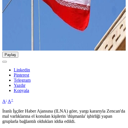
Paylaş
Linkedin
Pinterest
Telegram
Yazdır
Kopyala
-
+
A
A
İranlı İşçiler Haber Ajansına (ILNA) göre, yargı kararıyla Zencan'da
mal varlıklarına el konulan kişilerin 'düşmanla' işbirliği yapan
gruplarla bağlantılı oldukları iddia edildi.