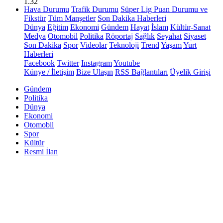
1.32
Hava Durumu
Trafik Durumu
Süper Lig Puan Durumu ve
Fikstür
Tüm Manşetler
Son Dakika Haberleri
Dünya
Eğitim
Ekonomi
Gündem
Hayat
İslam
Kültür-Sanat
Medya
Otomobil
Politika
Röportaj
Sağlık
Seyahat
Siyaset
Son Dakika
Spor
Videolar
Teknoloji
Trend
Yaşam
Yurt
Haberleri
Facebook
Twitter
Instagram
Youtube
Künye / İletişim
Bize Ulaşın
RSS Bağlantıları
Üyelik Girişi
Gündem
Politika
Dünya
Ekonomi
Otomobil
Spor
Kültür
Resmi İlan