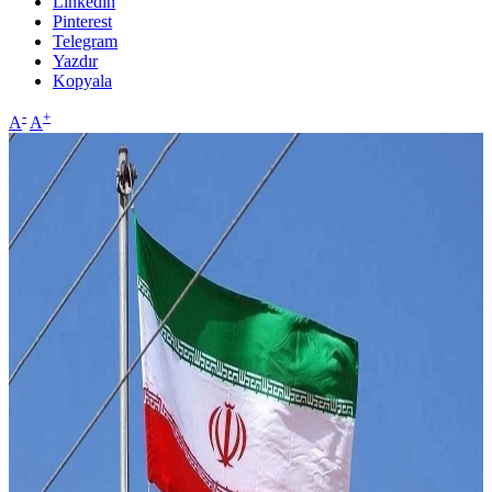
Linkedin
Pinterest
Telegram
Yazdır
Kopyala
-
+
A
A