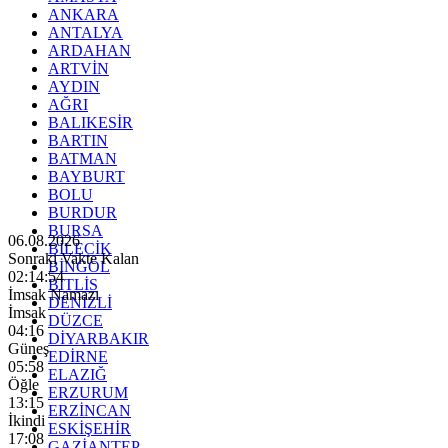
ANKARA
ANTALYA
ARDAHAN
ARTVİN
AYDIN
AĞRI
BALIKESİR
BARTIN
BATMAN
BAYBURT
BOLU
BURDUR
BURSA
06.08.2026
BİLECİK
Sonraki Vakte Kalan
BİNGÖL
02:14:53
BİTLİS
İmsak Namazı
DENİZLİ
İmsak
DÜZCE
04:16
DİYARBAKIR
Güneş
EDİRNE
05:58
ELAZIĞ
Öğle
ERZURUM
13:15
ERZİNCAN
İkindi
ESKİŞEHİR
17:08
GAZİANTEP