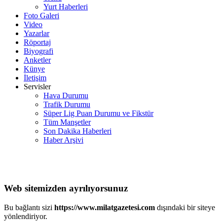
Yurt Haberleri
Foto Galeri
Video
Yazarlar
Röportaj
Biyografi
Anketler
Künye
İletişim
Servisler
Hava Durumu
Trafik Durumu
Süper Lig Puan Durumu ve Fikstür
Tüm Manşetler
Son Dakika Haberleri
Haber Arşivi
Web sitemizden ayrılıyorsunuz
Bu bağlantı sizi
https://www.milatgazetesi.com
dışındaki bir siteye
yönlendiriyor.