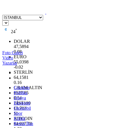
°
24
DOLAR
47,5894
0.08
Foto Galeri
EURO
Video
55,0398
Yazarlar
-0.02
STERLİN
64,1581
0.16
GRAM ALTIN
Gündem
6527.85
Politika
0.54
Dünya
BİST100
Ekonomi
13.703
Otomobil
11
Spor
BITCOIN
Kültür
64.927,78
Resmi İlan