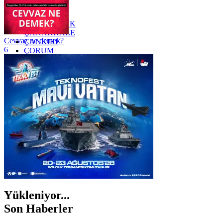
YALOVA
YOZGAT
ZONGULDAK
ÇANAKKALE
Cevvaz ne demek?
ÇANKIRI
6
ÇORUM
İSTANBUL
İZMİR
ŞANLIURFA
ŞIRNAK
Yükleniyor...
Son Haberler