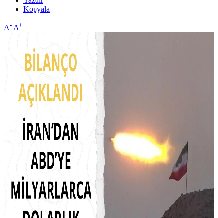
Yazdır
Kopyala
-
+
A
A