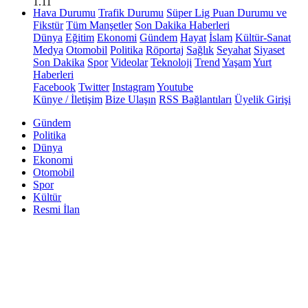
1.11
Hava Durumu
Trafik Durumu
Süper Lig Puan Durumu ve
Fikstür
Tüm Manşetler
Son Dakika Haberleri
Dünya
Eğitim
Ekonomi
Gündem
Hayat
İslam
Kültür-Sanat
Medya
Otomobil
Politika
Röportaj
Sağlık
Seyahat
Siyaset
Son Dakika
Spor
Videolar
Teknoloji
Trend
Yaşam
Yurt
Haberleri
Facebook
Twitter
Instagram
Youtube
Künye / İletişim
Bize Ulaşın
RSS Bağlantıları
Üyelik Girişi
Gündem
Politika
Dünya
Ekonomi
Otomobil
Spor
Kültür
Resmi İlan