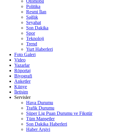
Otomobil
Politika
Resmi İlan
Sağlık
Seyahat
Son Dakika
Spor
Teknoloji
Trend
Yurt Haberleri
Foto Galeri
Video
Yazarlar
Röportaj
Biyografi
Anketler
Künye
İletişim
Servisler
Hava Durumu
Trafik Durumu
Süper Lig Puan Durumu ve Fikstür
Tüm Manşetler
Son Dakika Haberleri
Haber Arşivi