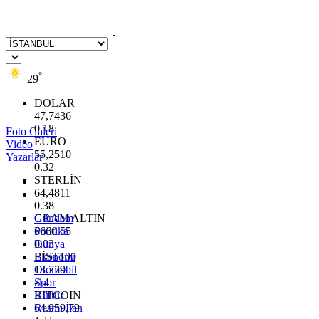
°
29
DOLAR
47,7436
0.18
Foto Galeri
EURO
Video
55,2510
Yazarlar
0.32
STERLİN
64,4811
0.38
GRAM ALTIN
Gündem
6660.55
Politika
0.03
Dünya
BİST100
Ekonomi
13.779
Otomobil
-14
Spor
BITCOIN
Kültür
64.959,79
Resmi İlan