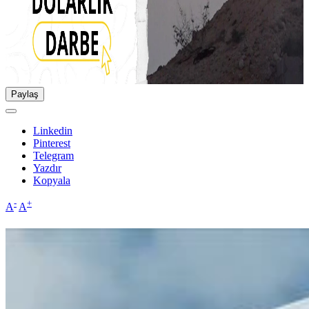
Paylaş
Linkedin
Pinterest
Telegram
Yazdır
Kopyala
-
+
A
A