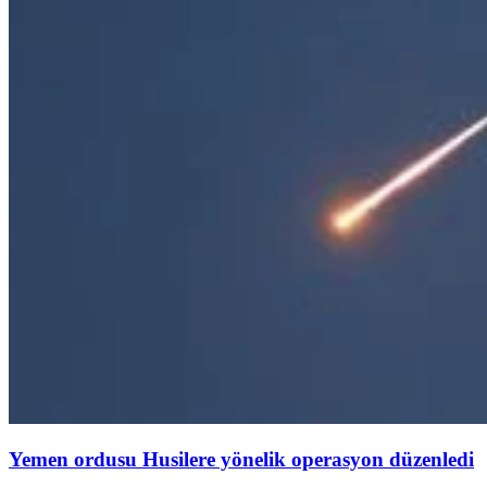
Yemen ordusu Husilere yönelik operasyon düzenledi