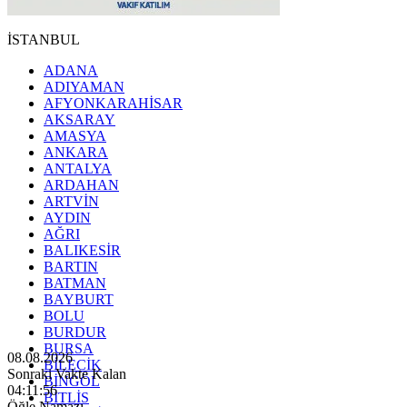
İSTANBUL
ADANA
ADIYAMAN
AFYONKARAHİSAR
AKSARAY
AMASYA
ANKARA
ANTALYA
ARDAHAN
ARTVİN
AYDIN
AĞRI
BALIKESİR
BARTIN
BATMAN
BAYBURT
BOLU
BURDUR
BURSA
08.08.2026
BİLECİK
Sonraki Vakte Kalan
BİNGÖL
04:11:54
BİTLİS
Öğle Namazı