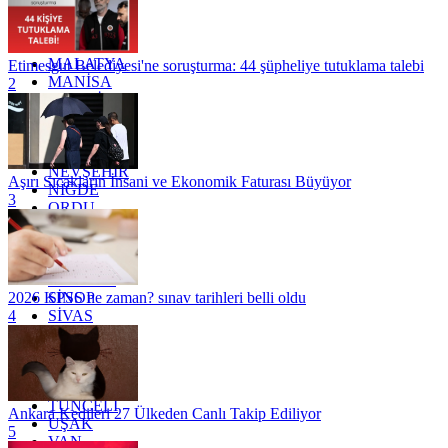
KONYA
KÜTAHYA
KİLİS
MALATYA
Etimesgut Belediyesi'ne soruşturma: 44 şüpheliye tutuklama talebi
MANİSA
2
MARDİN
MERSİN
MUĞLA
MUŞ
NEVŞEHİR
Aşırı Sıcakların İnsani ve Ekonomik Faturası Büyüyor
NİĞDE
3
ORDU
OSMANİYE
RİZE
SAKARYA
SAMSUN
SİNOP
2026 KPSS ne zaman? sınav tarihleri belli oldu
SİVAS
4
SİİRT
TEKİRDAĞ
TOKAT
TRABZON
TUNCELİ
Ankara Kedileri 27 Ülkeden Canlı Takip Ediliyor
UŞAK
5
VAN