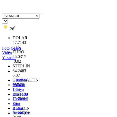
°
26
DOLAR
47,7143
0.16
Foto Galeri
EURO
Video
55,0317
Yazarlar
-0.02
STERLİN
64,2463
0.07
GRAM ALTIN
Gündem
6574.81
Politika
1.44
Dünya
BİST100
Ekonomi
13.799
Otomobil
70
Spor
BITCOIN
Kültür
64.225,61
Resmi İlan