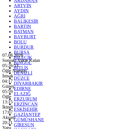
ARDAHAN
ARTVİN
AYDIN
AĞRI
BALIKESİR
BARTIN
BATMAN
BAYBURT
BOLU
BURDUR
BURSA
07.08.2026
BİLECİK
Sonraki Vakte Kalan
BİNGÖL
05:26:51
BİTLİS
Öğle Namazı
DENİZLİ
İmsak
DÜZCE
04:17
DİYARBAKIR
Güneş
EDİRNE
05:59
ELAZIĞ
Öğle
ERZURUM
13:15
ERZİNCAN
İkindi
ESKİŞEHİR
17:07
GAZİANTEP
Akşam
GÜMÜŞHANE
20:21
GİRESUN
Yatsı