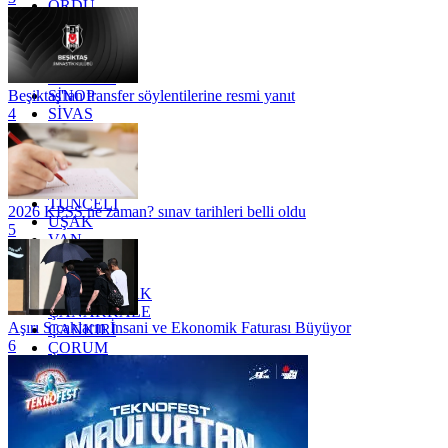
ORDU
OSMANİYE
RİZE
SAKARYA
SAMSUN
SİNOP
Beşiktaş'tan transfer söylentilerine resmi yanıt
SİVAS
4
SİİRT
TEKİRDAĞ
TOKAT
TRABZON
TUNCELİ
2026 KPSS ne zaman? sınav tarihleri belli oldu
UŞAK
5
VAN
YALOVA
YOZGAT
ZONGULDAK
ÇANAKKALE
Aşırı Sıcakların İnsani ve Ekonomik Faturası Büyüyor
ÇANKIRI
6
ÇORUM
İSTANBUL
İZMİR
ŞANLIURFA
ŞIRNAK