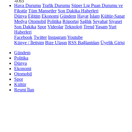
-0.63
Hava Durumu
Trafik Durumu
Süper Lig Puan Durumu ve
Fikstür
Tüm Manşetler
Son Dakika Haberleri
Dünya
Eğitim
Ekonomi
Gündem
Hayat
İslam
Kültür-Sanat
Medya
Otomobil
Politika
Röportaj
Sağlık
Seyahat
Siyaset
Son Dakika
Spor
Videolar
Teknoloji
Trend
Yaşam
Yurt
Haberleri
Facebook
Twitter
Instagram
Youtube
Künye / İletişim
Bize Ulaşın
RSS Bağlantıları
Üyelik Girişi
Gündem
Politika
Dünya
Ekonomi
Otomobil
Spor
Kültür
Resmi İlan