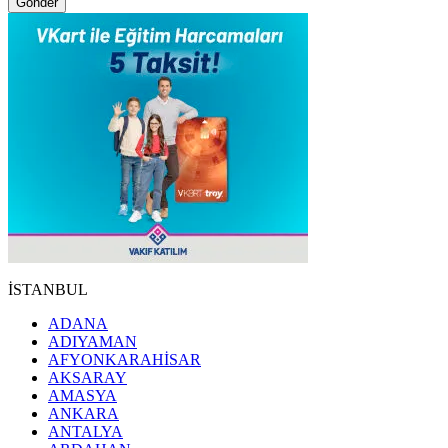
Gönder
İSTANBUL
ADANA
ADIYAMAN
AFYONKARAHİSAR
AKSARAY
AMASYA
ANKARA
ANTALYA