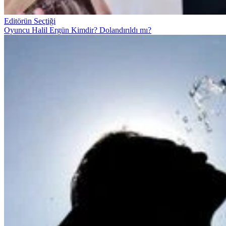
Editörün Seçtiği
Oyuncu Halil Ergün Kimdir? Dolandırıldı mı?