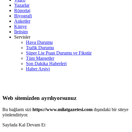
Yazarlar
Röportaj
Biyografi
Anketler
Künye
İletişim
Servisler
Hava Durumu
Trafik Durumu
Süper Lig Puan Durumu ve Fikstür
Tüm Manşetler
Son Dakika Haberleri
Haber Arşivi
Web sitemizden ayrılıyorsunuz
Bu bağlantı sizi
https://www.milatgazetesi.com
dışındaki bir siteye
yönlendiriyor.
Sayfada Kal
Devam Et