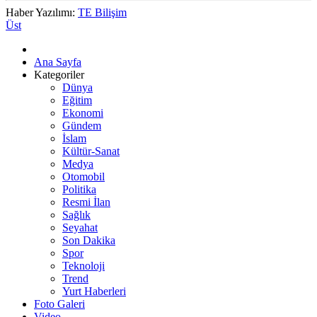
Haber Yazılımı:
TE Bilişim
Üst
Ana Sayfa
Kategoriler
Dünya
Eğitim
Ekonomi
Gündem
İslam
Kültür-Sanat
Medya
Otomobil
Politika
Resmi İlan
Sağlık
Seyahat
Son Dakika
Spor
Teknoloji
Trend
Yurt Haberleri
Foto Galeri
Video