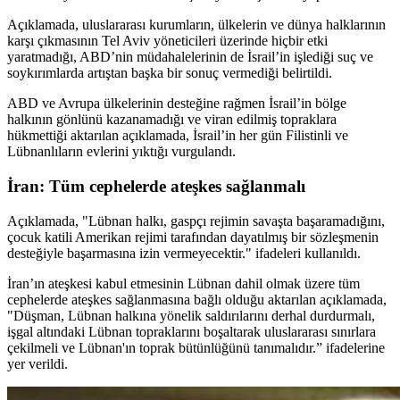
Açıklamada, uluslararası kurumların, ülkelerin ve dünya halklarının
karşı çıkmasının Tel Aviv yöneticileri üzerinde hiçbir etki
yaratmadığı, ABD’nin müdahalelerinin de İsrail’in işlediği suç ve
soykırımlarda artıştan başka bir sonuç vermediği belirtildi.
ABD ve Avrupa ülkelerinin desteğine rağmen İsrail’in bölge
halkının gönlünü kazanamadığı ve viran edilmiş topraklara
hükmettiği aktarılan açıklamada, İsrail’in her gün Filistinli ve
Lübnanlıların evlerini yıktığı vurgulandı.
İran: Tüm cephelerde ateşkes sağlanmalı
Açıklamada, "Lübnan halkı, gaspçı rejimin savaşta başaramadığını,
çocuk katili Amerikan rejimi tarafından dayatılmış bir sözleşmenin
desteğiyle başarmasına izin vermeyecektir." ifadeleri kullanıldı.
İran’ın ateşkesi kabul etmesinin Lübnan dahil olmak üzere tüm
cephelerde ateşkes sağlanmasına bağlı olduğu aktarılan açıklamada,
"Düşman, Lübnan halkına yönelik saldırılarını derhal durdurmalı,
işgal altındaki Lübnan topraklarını boşaltarak uluslararası sınırlara
çekilmeli ve Lübnan'ın toprak bütünlüğünü tanımalıdır.” ifadelerine
yer verildi.