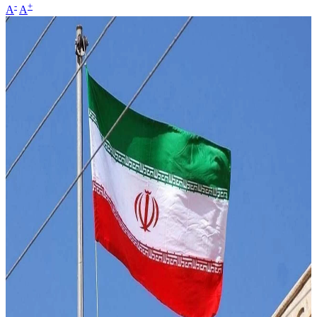
-
+
A
A