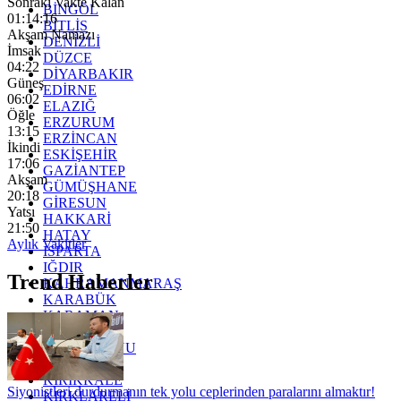
Sonraki Vakte Kalan
BİNGÖL
01:14:14
BİTLİS
Akşam Namazı
DENİZLİ
İmsak
DÜZCE
04:22
DİYARBAKIR
Güneş
EDİRNE
06:02
ELAZIĞ
Öğle
ERZURUM
13:15
ERZİNCAN
İkindi
ESKİŞEHİR
17:06
GAZİANTEP
Akşam
GÜMÜŞHANE
20:18
GİRESUN
Yatsı
HAKKARİ
21:50
HATAY
Aylık Vakitler
ISPARTA
IĞDIR
Trend Haberler
KAHRAMANMARAŞ
KARABÜK
KARAMAN
KARS
KASTAMONU
KAYSERİ
KIRIKKALE
Siyonistleri durdurmanın tek yolu ceplerinden paralarını almaktır!
KIRKLARELİ