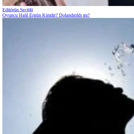
Editörün Seçtiği
Oyuncu Halil Ergün Kimdir? Dolandırıldı mı?