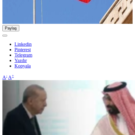
Paylaş
Linkedin
Pinterest
Telegram
Yazdır
Kopyala
-
+
A
A