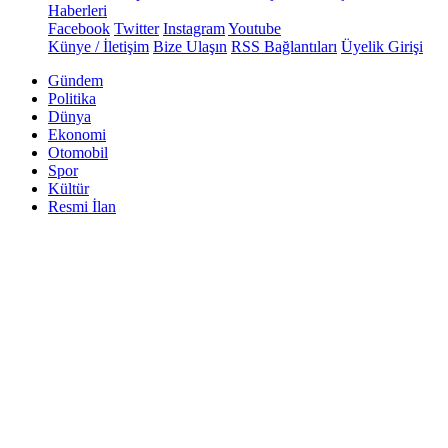
Haberleri
Facebook
Twitter
Instagram
Youtube
Künye / İletişim
Bize Ulaşın
RSS Bağlantıları
Üyelik Girişi
Gündem
Politika
Dünya
Ekonomi
Otomobil
Spor
Kültür
Resmi İlan