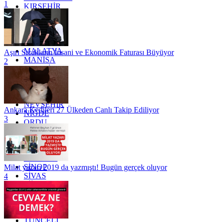
1
KIRŞEHİR
KOCAELİ
KONYA
KÜTAHYA
KİLİS
MALATYA
Aşırı Sıcakların İnsani ve Ekonomik Faturası Büyüyor
MANİSA
2
MARDİN
MERSİN
MUĞLA
MUŞ
NEVŞEHİR
Ankara Kedileri 27 Ülkeden Canlı Takip Ediliyor
NİĞDE
3
ORDU
OSMANİYE
RİZE
SAKARYA
SAMSUN
SİNOP
Milat yazarı 2019 da yazmıştı! Bugün gerçek oluyor
SİVAS
4
SİİRT
TEKİRDAĞ
TOKAT
TRABZON
TUNCELİ