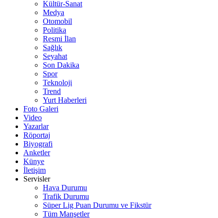
Kültür-Sanat
Medya
Otomobil
Politika
Resmi İlan
Sağlık
Seyahat
Son Dakika
Spor
Teknoloji
Trend
Yurt Haberleri
Foto Galeri
Video
Yazarlar
Röportaj
Biyografi
Anketler
Künye
İletişim
Servisler
Hava Durumu
Trafik Durumu
Süper Lig Puan Durumu ve Fikstür
Tüm Manşetler