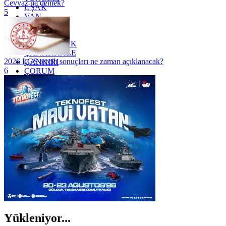
Cevvaz ne demek?
UŞAK
5
VAN
YALOVA
YOZGAT
ZONGULDAK
ÇANAKKALE
2026 LGS tercih sonuçları ne zaman açıklanacak?
ÇANKIRI
6
ÇORUM
İSTANBUL
İZMİR
ŞANLIURFA
ŞIRNAK
Yükleniyor...