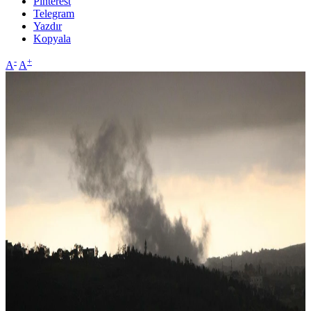
Pinterest
Telegram
Yazdır
Kopyala
-
+
A
A