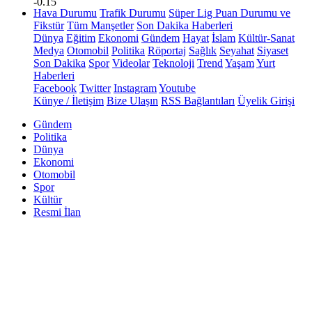
-0.15
Hava Durumu
Trafik Durumu
Süper Lig Puan Durumu ve
Fikstür
Tüm Manşetler
Son Dakika Haberleri
Dünya
Eğitim
Ekonomi
Gündem
Hayat
İslam
Kültür-Sanat
Medya
Otomobil
Politika
Röportaj
Sağlık
Seyahat
Siyaset
Son Dakika
Spor
Videolar
Teknoloji
Trend
Yaşam
Yurt
Haberleri
Facebook
Twitter
Instagram
Youtube
Künye / İletişim
Bize Ulaşın
RSS Bağlantıları
Üyelik Girişi
Gündem
Politika
Dünya
Ekonomi
Otomobil
Spor
Kültür
Resmi İlan