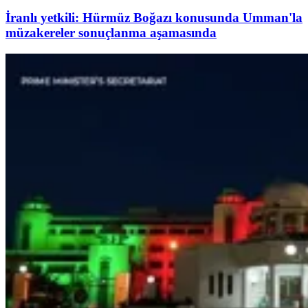
İranlı yetkili: Hürmüz Boğazı konusunda Umman'la
müzakereler sonuçlanma aşamasında