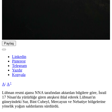
Paylaş
Linkedin
Pinterest
Telegram
Yazdır
Kopyala
-
+
A
A
Lübnan resmi ajansı NNA tarafından aktarılan bilgilere göre, İsrail
17 Nisan'da yürürlüğe giren ateşkesi ihlal ederek Lübnan'ın
güneyindeki Sur, Bint Cubeyl, Mercayun ve Nebatiye bölgelerine
yönelik yoğun saldırılarını sürdürdü.