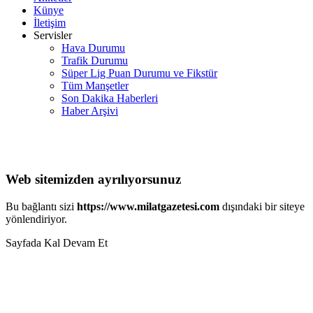
Künye
İletişim
Servisler
Hava Durumu
Trafik Durumu
Süper Lig Puan Durumu ve Fikstür
Tüm Manşetler
Son Dakika Haberleri
Haber Arşivi
Web sitemizden ayrılıyorsunuz
Bu bağlantı sizi
https://www.milatgazetesi.com
dışındaki bir siteye
yönlendiriyor.
Sayfada Kal
Devam Et