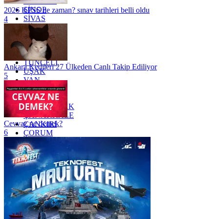
SAMSUN
SİNOP
2026 KPSS ne zaman? sınav tarihleri belli oldu
SİVAS
4
SİİRT
TEKİRDAĞ
TOKAT
TRABZON
TUNCELİ
Ankara Kedileri 27 Ülkeden Canlı Takip Ediliyor
UŞAK
5
VAN
YALOVA
YOZGAT
ZONGULDAK
ÇANAKKALE
Cevvaz ne demek?
ÇANKIRI
6
ÇORUM
İSTANBUL
İZMİR
ŞANLIURFA
ŞIRNAK