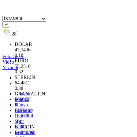
°
28
DOLAR
47,7436
0.18
Foto Galeri
EURO
Video
55,2510
Yazarlar
0.32
STERLİN
64,4811
0.38
GRAM ALTIN
Gündem
6660.55
Politika
0
Dünya
BİST100
Ekonomi
13.779
Otomobil
-14
Spor
BITCOIN
Kültür
64.840,97
Resmi İlan