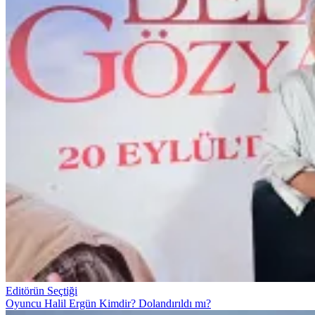
Editörün Seçtiği
Oyuncu Halil Ergün Kimdir? Dolandırıldı mı?