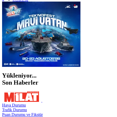
İSTANBUL
İZMİR
ŞANLIURFA
ŞIRNAK
Yükleniyor...
Son Haberler
Hava Durumu
Trafik Durumu
Puan Durumu ve Fikstür