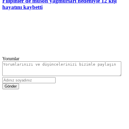
Filipinler'de muson yağmurları nedeniyle 12 kişi
hayatını kaybetti
Yorumlar
Gönder