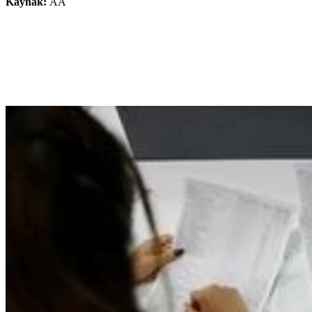
Kaynak:
AA