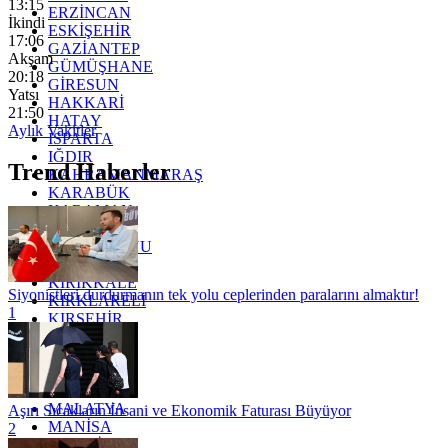
13:15
ERZİNCAN
İkindi
ESKİŞEHİR
17:06
GAZİANTEP
Akşam
GÜMÜŞHANE
20:18
GİRESUN
Yatsı
HAKKARİ
21:50
HATAY
Aylık Vakitler
ISPARTA
IĞDIR
Trend Haberler
KAHRAMANMARAŞ
KARABÜK
KARAMAN
KARS
KASTAMONU
KAYSERİ
KIRIKKALE
Siyonistleri durdurmanın tek yolu ceplerinden paralarını almaktır!
KIRKLARELİ
1
KIRŞEHİR
KOCAELİ
KONYA
KÜTAHYA
KİLİS
MALATYA
Aşırı Sıcakların İnsani ve Ekonomik Faturası Büyüyor
MANİSA
2
MARDİN