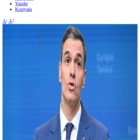
Yazdır
Kopyala
-
+
A
A