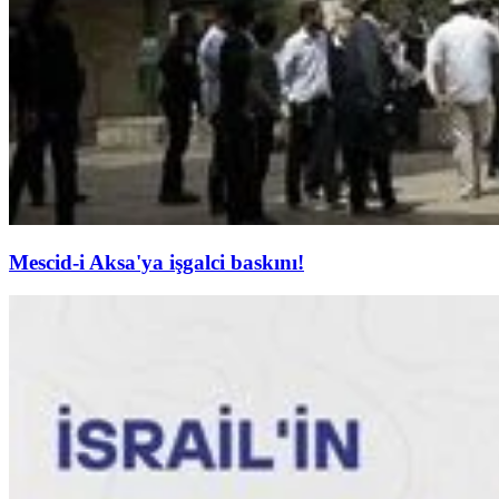
Mescid-i Aksa'ya işgalci baskını!