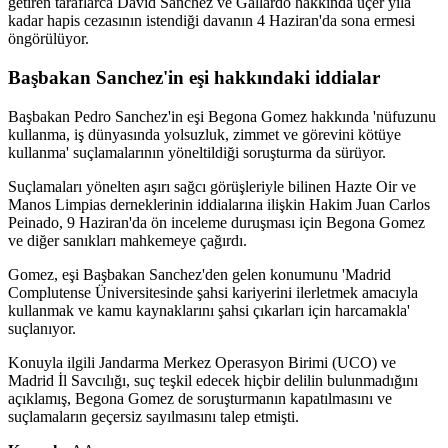
getiren taraflarca David Sanchez ve Gallardo hakkında üçer yıla
kadar hapis cezasının istendiği davanın 4 Haziran'da sona ermesi
öngörülüyor.
Başbakan Sanchez'in eşi hakkındaki iddialar
Başbakan Pedro Sanchez'in eşi Begona Gomez hakkında 'nüfuzunu
kullanma, iş dünyasında yolsuzluk, zimmet ve görevini kötüye
kullanma' suçlamalarının yöneltildiği soruşturma da sürüyor.
Suçlamaları yönelten aşırı sağcı görüşleriyle bilinen Hazte Oir ve
Manos Limpias derneklerinin iddialarına ilişkin Hakim Juan Carlos
Peinado, 9 Haziran'da ön inceleme duruşması için Begona Gomez
ve diğer sanıkları mahkemeye çağırdı.
Gomez, eşi Başbakan Sanchez'den gelen konumunu 'Madrid
Complutense Üniversitesinde şahsi kariyerini ilerletmek amacıyla
kullanmak ve kamu kaynaklarını şahsi çıkarları için harcamakla'
suçlanıyor.
Konuyla ilgili Jandarma Merkez Operasyon Birimi (UCO) ve
Madrid İl Savcılığı, suç teşkil edecek hiçbir delilin bulunmadığını
açıklamış, Begona Gomez de soruşturmanın kapatılmasını ve
suçlamaların geçersiz sayılmasını talep etmişti.