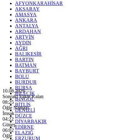
AFYONKARAHİSAR
AKSARAY
AMASYA
ANKARA
ANTALYA
ARDAHAN
ARTVİN
AYDIN
AĞRI
BALIKESİR
BARTIN
BATMAN
BAYBURT
BOLU
BURDUR
BURSA
10.08.2026
BİLECİK
Sonraki Vakte Kalan
BİNGÖL
08:23
BİTLİS
Öğle Namazı
DENİZLİ
İmsak
DÜZCE
04:22
DİYARBAKIR
Güneş
EDİRNE
06:02
ELAZIĞ
Öğle
ERZURUM