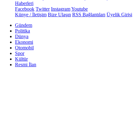
Haberleri
Facebook
Twitter
Instagram
Youtube
Künye / İletişim
Bize Ulaşın
RSS Bağlantıları
Üyelik Girişi
Gündem
Politika
Dünya
Ekonomi
Otomobil
Spor
Kültür
Resmi İlan