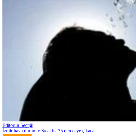
Editörün Seçtiği
İzmir hava durumu: Sıcaklık 35 dereceye çıkacak