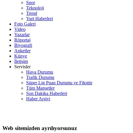
Spor
Teknoloji
Trend
Yurt Haberleri
Foto Galeri
Video
Yazarlar
Röportaj
Biyografi
Anketler
Künye
İletişim
Servisler
Hava Durumu
Trafik Durumu
Süper Lig Puan Durumu ve Fikstür
Tüm Manşetler
Son Dakika Haberleri
Haber Arşivi
Web sitemizden ayrılıyorsunuz