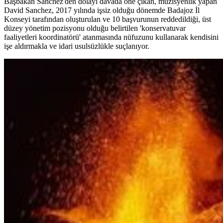
Başbakan Sanchez'den dolayı davada öne çıkan, müzisyenlik yapan
David Sanchez, 2017 yılında işsiz olduğu dönemde Badajoz İl
Konseyi tarafından oluşturulan ve 10 başvurunun reddedildiği, üst
düzey yönetim pozisyonu olduğu belirtilen 'konservatuvar
faaliyetleri koordinatörü' atanmasında nüfuzunu kullanarak kendisini
işe aldırmakla ve idari usulsüzlükle suçlanıyor.