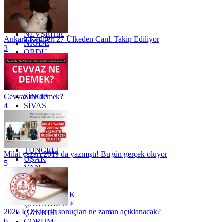
MERSİN
MUĞLA
MUŞ
NEVŞEHİR
Ankara Kedileri 27 Ülkeden Canlı Takip Ediliyor
NİĞDE
3
ORDU
OSMANİYE
RİZE
SAKARYA
SAMSUN
SİNOP
Cevvaz ne demek?
SİVAS
4
SİİRT
TEKİRDAĞ
TOKAT
TRABZON
TUNCELİ
Milat yazarı 2019 da yazmıştı! Bugün gerçek oluyor
UŞAK
5
VAN
YALOVA
YOZGAT
ZONGULDAK
ÇANAKKALE
2026 LGS tercih sonuçları ne zaman açıklanacak?
ÇANKIRI
6
ÇORUM