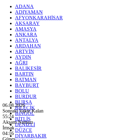
ADANA
ADIYAMAN
AFYONKARAHİSAR
AKSARAY
AMASYA
ANKARA
ANTALYA
ARDAHAN
ARTVİN
AYDIN
AĞRI
BALIKESİR
BARTIN
BATMAN
BAYBURT
BOLU
BURDUR
BURSA
06.08.2026
BİLECİK
Sonraki Vakte Kalan
BİNGÖL
55:22
BİTLİS
Akşam Namazı
DENİZLİ
İmsak
DÜZCE
04:16
DİYARBAKIR
Güneş