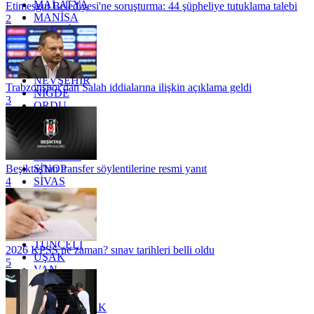
MALATYA
Etimesgut Belediyesi'ne soruşturma: 44 şüpheliye tutuklama talebi
MANİSA
2
MARDİN
MERSİN
MUĞLA
MUŞ
NEVŞEHİR
Trabzonspor'dan Salah iddialarına ilişkin açıklama geldi
NİĞDE
3
ORDU
OSMANİYE
RİZE
SAKARYA
SAMSUN
SİNOP
Beşiktaş'tan transfer söylentilerine resmi yanıt
SİVAS
4
SİİRT
TEKİRDAĞ
TOKAT
TRABZON
TUNCELİ
2026 KPSS ne zaman? sınav tarihleri belli oldu
UŞAK
5
VAN
YALOVA
YOZGAT
ZONGULDAK