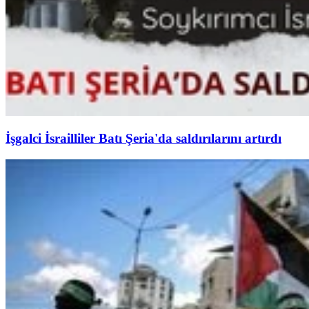
İşgalci İsrailliler Batı Şeria'da saldırılarını artırdı