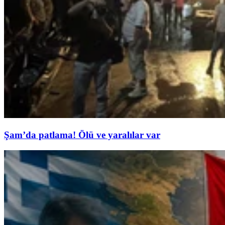
Şam’da patlama! Ölü ve yaralılar var