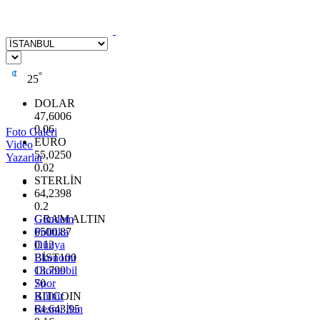
°
25
DOLAR
47,6006
0.06
Foto Galeri
EURO
Video
55,0250
Yazarlar
0.02
STERLİN
64,2398
0.2
GRAM ALTIN
Gündem
6500.87
Politika
0.12
Dünya
BİST100
Ekonomi
13.799
Otomobil
70
Spor
BITCOIN
Kültür
64.643,95
Resmi İlan