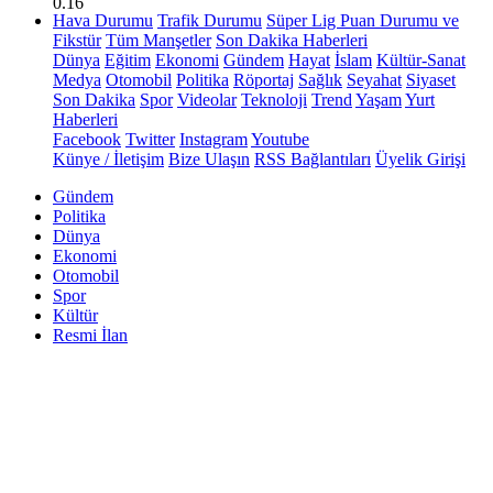
0.16
Hava Durumu
Trafik Durumu
Süper Lig Puan Durumu ve
Fikstür
Tüm Manşetler
Son Dakika Haberleri
Dünya
Eğitim
Ekonomi
Gündem
Hayat
İslam
Kültür-Sanat
Medya
Otomobil
Politika
Röportaj
Sağlık
Seyahat
Siyaset
Son Dakika
Spor
Videolar
Teknoloji
Trend
Yaşam
Yurt
Haberleri
Facebook
Twitter
Instagram
Youtube
Künye / İletişim
Bize Ulaşın
RSS Bağlantıları
Üyelik Girişi
Gündem
Politika
Dünya
Ekonomi
Otomobil
Spor
Kültür
Resmi İlan