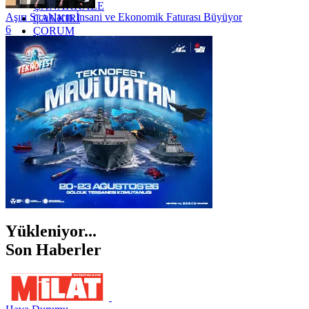
ÇANAKKALE
Aşırı Sıcakların İnsani ve Ekonomik Faturası Büyüyor
ÇANKIRI
6
ÇORUM
İSTANBUL
İZMİR
ŞANLIURFA
ŞIRNAK
Yükleniyor...
Son Haberler