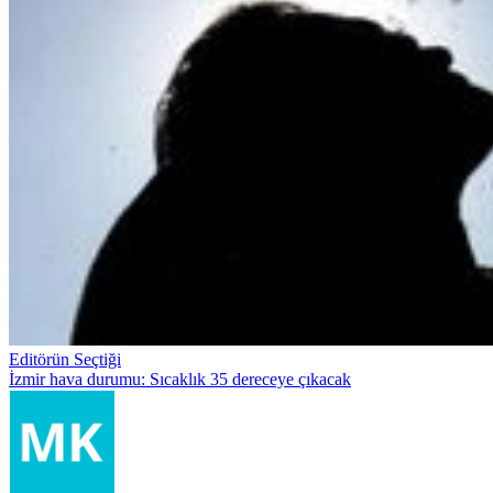
Editörün Seçtiği
İzmir hava durumu: Sıcaklık 35 dereceye çıkacak