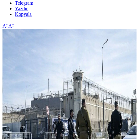
Telegram
Yazdır
Kopyala
-
+
A
A