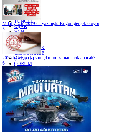
TEKİRDAĞ
TOKAT
TRABZON
TUNCELİ
Milat yazarı 2019 da yazmıştı! Bugün gerçek oluyor
UŞAK
5
VAN
YALOVA
YOZGAT
ZONGULDAK
ÇANAKKALE
2026 LGS tercih sonuçları ne zaman açıklanacak?
ÇANKIRI
6
ÇORUM
İSTANBUL
İZMİR
ŞANLIURFA
ŞIRNAK