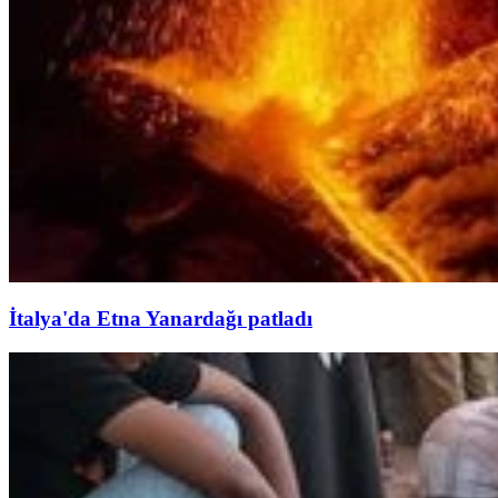
İtalya'da Etna Yanardağı patladı