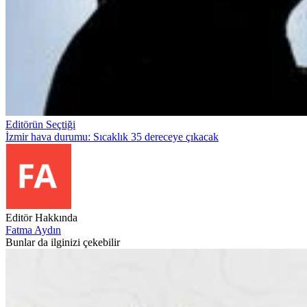
Editörün Seçtiği
İzmir hava durumu: Sıcaklık 35 dereceye çıkacak
Editör Hakkında
Fatma Aydın
Bunlar da ilginizi çekebilir