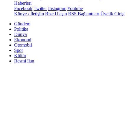
Haberleri
Facebook
Twitter
Instagram
Youtube
Künye / İletişim
Bize Ulaşın
RSS Bağlantıları
Üyelik Girişi
Gündem
Politika
Dünya
Ekonomi
Otomobil
Spor
Kültür
Resmi İlan