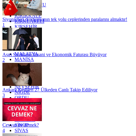
KASTAMONU
KAYSERİ
KIRIKKALE
Siyonistleri durdurmanın tek yolu ceplerinden paralarını almaktır!
KIRKLARELİ
1
KIRŞEHİR
KOCAELİ
KONYA
KÜTAHYA
KİLİS
MALATYA
Aşırı Sıcakların İnsani ve Ekonomik Faturası Büyüyor
MANİSA
2
MARDİN
MERSİN
MUĞLA
MUŞ
NEVŞEHİR
Ankara Kedileri 27 Ülkeden Canlı Takip Ediliyor
NİĞDE
3
ORDU
OSMANİYE
RİZE
SAKARYA
SAMSUN
SİNOP
Cevvaz ne demek?
SİVAS
4
SİİRT