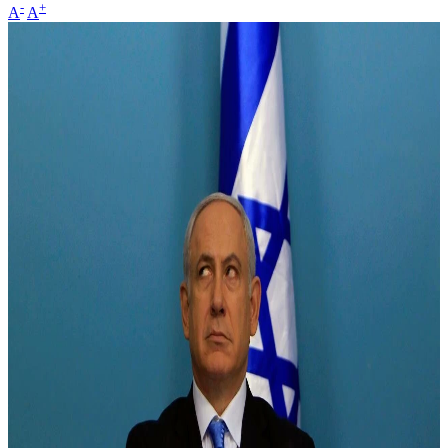
-
+
A
A