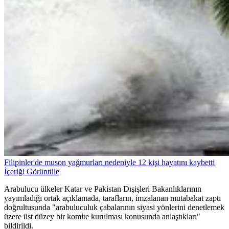
Filipinler'de muson yağmurları nedeniyle 12 kişi hayatını kaybetti
İçeriği Görüntüle
Arabulucu ülkeler Katar ve Pakistan Dışişleri Bakanlıklarının
yayımladığı ortak açıklamada, tarafların, imzalanan mutabakat zaptı
doğrultusunda "arabuluculuk çabalarının siyasi yönlerini denetlemek
üzere üst düzey bir komite kurulması konusunda anlaştıkları"
bildirildi.