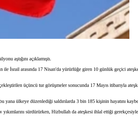
lyonu aştığını açıklamıştı.
 İsrail arasında 17 Nisan'da yürürlüğe giren 10 günlük geçici ateşkes
kleştirilen üçüncü tur görüşmeler sonucunda 17 Mayıs itibarıyla ateşk
u yana ülkeye düzenlediği saldırılarda 3 bin 185 kişinin hayatını kaybett
ıkımlarını sürdürürken, Hizbullah da ateşkesi ihlal ettiği gerekçesiyle İs