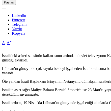
Paylaş
Linkedin
Pinterest
Telegram
Yazdır
Kopyala
-
+
A
A
İsrail'deki askeri sansürün kalkmasının ardından devlet televizyonu KA
giriştiği aktarıldı.
Lübnan'ın güneyinde çok sayıda beldeyi işgal eden İsrail ordusuna bağ
yansıdı.
Öte yandan İsrail Başbakanı Binyamin Netanyahu dün akşam saatlerinde 
İsrail'in aşırı sağcı Maliye Bakanı Bezalel Smotrich ise 23 Mart'ta yap
gerektiğini savunmuştu.
İsrail ordusu, 19 Nisan'da Lübnan'ın güneyinde işgal ettiği alanlarda 