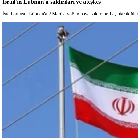
İsrail'in Lübnan'a saldırıları ve ateşkes
İsrail ordusu, Lübnan'a 2 Mart'ta yoğun hava saldırıları başlatarak ülk