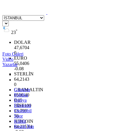
°
23
DOLAR
47,6704
0
Foto Galeri
EURO
Video
55,0406
Yazarlar
-0.08
STERLİN
64,2143
0
GRAM ALTIN
Gündem
6510.40
Politika
0.45
Dünya
BİST100
Ekonomi
13.799
Otomobil
70
Spor
BITCOIN
Kültür
64.225,61
Resmi İlan