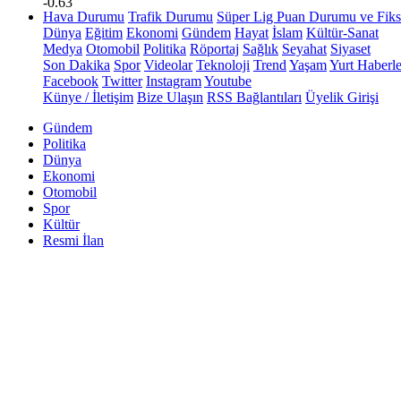
-0.63
Hava Durumu
Trafik Durumu
Süper Lig Puan Durumu ve Fiks
Dünya
Eğitim
Ekonomi
Gündem
Hayat
İslam
Kültür-Sanat
Medya
Otomobil
Politika
Röportaj
Sağlık
Seyahat
Siyaset
Son Dakika
Spor
Videolar
Teknoloji
Trend
Yaşam
Yurt Haberle
Facebook
Twitter
Instagram
Youtube
Künye / İletişim
Bize Ulaşın
RSS Bağlantıları
Üyelik Girişi
Gündem
Politika
Dünya
Ekonomi
Otomobil
Spor
Kültür
Resmi İlan