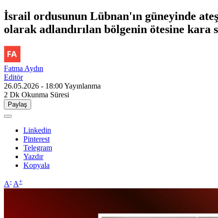
İsrail ordusunun Lübnan'ın güneyinde ateş
olarak adlandırılan bölgenin ötesine kara sa
Fatma Aydın
Editör
26.05.2026 - 18:00
Yayınlanma
2 Dk
Okunma Süresi
Paylaş
Linkedin
Pinterest
Telegram
Yazdır
Kopyala
-
+
A
A