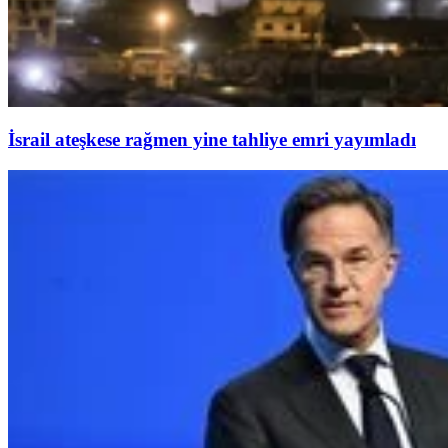
İsrail ateşkese rağmen yine tahliye emri yayımladı