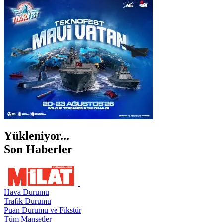
İSTANBUL
İZMİR
ŞANLIURFA
ŞIRNAK
Yükleniyor...
Son Haberler
Hava Durumu
Trafik Durumu
Puan Durumu ve Fikstür
Tüm Manşetler