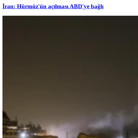
İran: Hürmüz'ün açılması ABD'ye bağlı