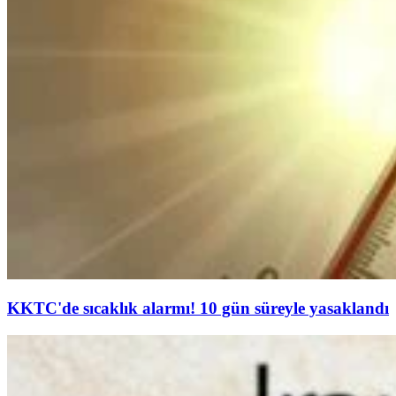
KKTC'de sıcaklık alarmı! 10 gün süreyle yasaklandı