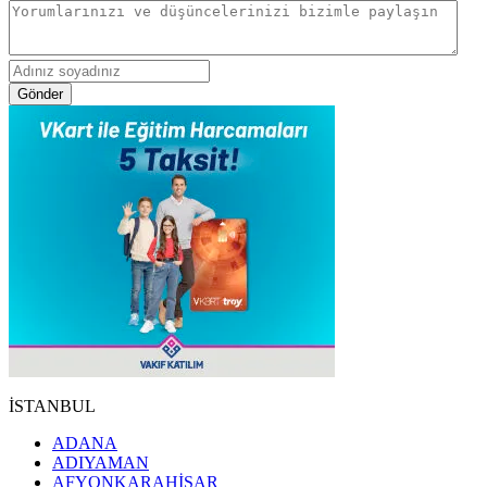
Gönder
İSTANBUL
ADANA
ADIYAMAN
AFYONKARAHİSAR