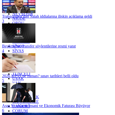
MUĞLA
MUŞ
NEVŞEHİR
Trabzonspor'dan Salah iddialarına ilişkin açıklama geldi
NİĞDE
3
ORDU
OSMANİYE
RİZE
SAKARYA
SAMSUN
SİNOP
Beşiktaş'tan transfer söylentilerine resmi yanıt
SİVAS
4
SİİRT
TEKİRDAĞ
TOKAT
TRABZON
TUNCELİ
2026 KPSS ne zaman? sınav tarihleri belli oldu
UŞAK
5
VAN
YALOVA
YOZGAT
ZONGULDAK
ÇANAKKALE
Aşırı Sıcakların İnsani ve Ekonomik Faturası Büyüyor
ÇANKIRI
6
ÇORUM