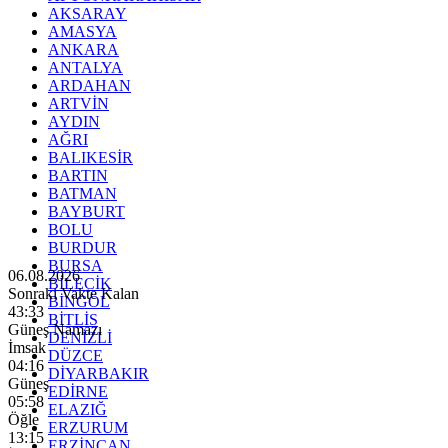
AKSARAY
AMASYA
ANKARA
ANTALYA
ARDAHAN
ARTVİN
AYDIN
AĞRI
BALIKESİR
BARTIN
BATMAN
BAYBURT
BOLU
BURDUR
BURSA
06.08.2026
BİLECİK
Sonraki Vakte Kalan
BİNGÖL
43:31
BİTLİS
Güneş Namazı
DENİZLİ
İmsak
DÜZCE
04:16
DİYARBAKIR
Güneş
EDİRNE
05:58
ELAZIĞ
Öğle
ERZURUM
13:15
ERZİNCAN