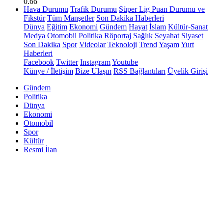
0.66
Hava Durumu
Trafik Durumu
Süper Lig Puan Durumu ve
Fikstür
Tüm Manşetler
Son Dakika Haberleri
Dünya
Eğitim
Ekonomi
Gündem
Hayat
İslam
Kültür-Sanat
Medya
Otomobil
Politika
Röportaj
Sağlık
Seyahat
Siyaset
Son Dakika
Spor
Videolar
Teknoloji
Trend
Yaşam
Yurt
Haberleri
Facebook
Twitter
Instagram
Youtube
Künye / İletişim
Bize Ulaşın
RSS Bağlantıları
Üyelik Girişi
Gündem
Politika
Dünya
Ekonomi
Otomobil
Spor
Kültür
Resmi İlan