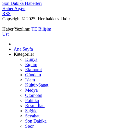
Son Dakika Haberleri
Haber Arşivi
RSS
Copyright © 2025. Her hakkı saklıdır.
Haber Yazılımı:
TE Bilişim
Üst
Ana Sayfa
Kategoriler
Dünya
Eğitim
Ekonomi
Gündem
İslam
Kültür-Sanat
Medya
Otomobil
Politika
Resmi İlan
Sağlık
Seyahat
Son Dakika
Spor