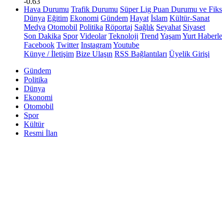
-0.63
Hava Durumu
Trafik Durumu
Süper Lig Puan Durumu ve Fiks
Dünya
Eğitim
Ekonomi
Gündem
Hayat
İslam
Kültür-Sanat
Medya
Otomobil
Politika
Röportaj
Sağlık
Seyahat
Siyaset
Son Dakika
Spor
Videolar
Teknoloji
Trend
Yaşam
Yurt Haberle
Facebook
Twitter
Instagram
Youtube
Künye / İletişim
Bize Ulaşın
RSS Bağlantıları
Üyelik Girişi
Gündem
Politika
Dünya
Ekonomi
Otomobil
Spor
Kültür
Resmi İlan