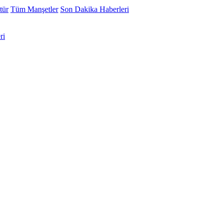
tür
Tüm Manşetler
Son Dakika Haberleri
ri