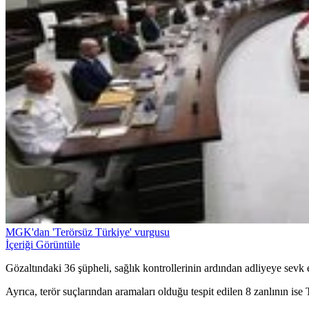
MGK'dan 'Terörsüz Türkiye' vurgusu
İçeriği Görüntüle
Gözaltındaki 36 şüpheli, sağlık kontrollerinin ardından adliyeye sevk e
Ayrıca, terör suçlarından aramaları olduğu tespit edilen 8 zanlının i