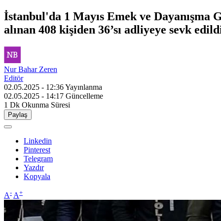
İstanbul'da 1 Mayıs Emek ve Dayanışma Günü
alınan 408 kişiden 36’sı adliyeye sevk edild
Nur Bahar Zeren
Editör
02.05.2025 - 12:36
Yayınlanma
02.05.2025 - 14:17
Güncelleme
1 Dk
Okunma Süresi
Paylaş
Linkedin
Pinterest
Telegram
Yazdır
Kopyala
-
+
A
A