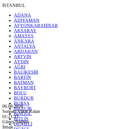
İSTANBUL
ADANA
ADIYAMAN
AFYONKARAHİSAR
AKSARAY
AMASYA
ANKARA
ANTALYA
ARDAHAN
ARTVİN
AYDIN
AĞRI
BALIKESİR
BARTIN
BATMAN
BAYBURT
BOLU
BURDUR
BURSA
06.08.2026
BİLECİK
Sonraki Vakte Kalan
BİNGÖL
01:21:35
BİTLİS
Güneş Namazı
DENİZLİ
İmsak