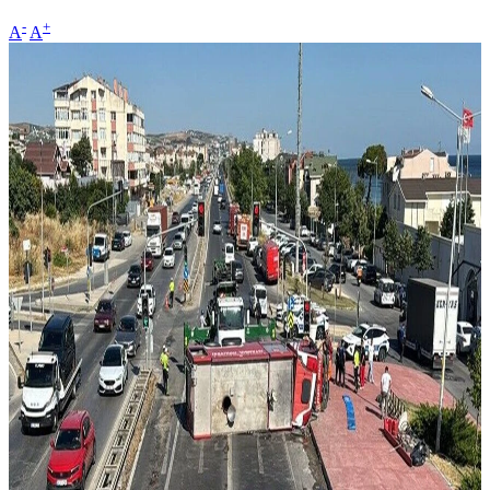
-
+
A
A