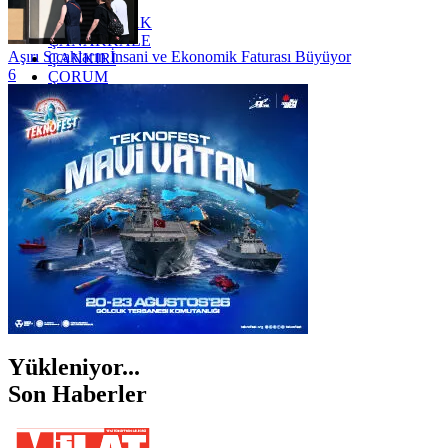
YOZGAT
ZONGULDAK
ÇANAKKALE
Aşırı Sıcakların İnsani ve Ekonomik Faturası Büyüyor
ÇANKIRI
6
ÇORUM
İSTANBUL
İZMİR
ŞANLIURFA
ŞIRNAK
Yükleniyor...
Son Haberler