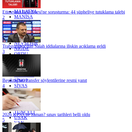
KÜTAHYA
KİLİS
MALATYA
Etimesgut Belediyesi'ne soruşturma: 44 şüpheliye tutuklama talebi
MANİSA
2
MARDİN
MERSİN
MUĞLA
MUŞ
NEVŞEHİR
Trabzonspor'dan Salah iddialarına ilişkin açıklama geldi
NİĞDE
3
ORDU
OSMANİYE
RİZE
SAKARYA
SAMSUN
SİNOP
Beşiktaş'tan transfer söylentilerine resmi yanıt
SİVAS
4
SİİRT
TEKİRDAĞ
TOKAT
TRABZON
TUNCELİ
2026 KPSS ne zaman? sınav tarihleri belli oldu
UŞAK
5
VAN
YALOVA