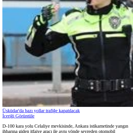
Üsküdar'da bazı yollar trafiğe kapatılacak
İçeriği Görüntüle
D-100 kara yolu Celaliye mevkisinde, Ankara istikametinde yangın
ihbarına giden itfaiye aracı ile aynı yönde seyreden otomobil