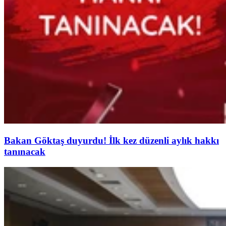
Bakan Göktaş duyurdu! İlk kez düzenli aylık hakkı
tanınacak