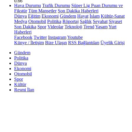
0.66
Hava Durumu
Trafik Durumu
Süper Lig Puan Durumu ve
Fikstür
Tüm Manşetler
Son Dakika Haberleri
Dünya
Eğitim
Ekonomi
Gündem
Hayat
İslam
Kültür-Sanat
Medya
Otomobil
Politika
Röportaj
Sağlık
Seyahat
Siyaset
Son Dakika
Spor
Videolar
Teknoloji
Trend
Yaşam
Yurt
Haberleri
Facebook
Twitter
Instagram
Youtube
Künye / İletişim
Bize Ulaşın
RSS Bağlantıları
Üyelik Girişi
Gündem
Politika
Dünya
Ekonomi
Otomobil
Spor
Kültür
Resmi İlan