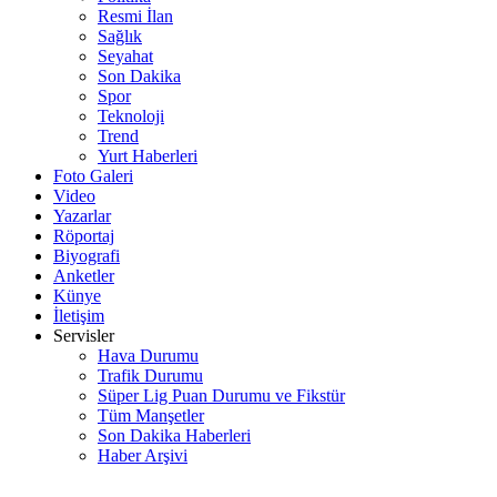
Resmi İlan
Sağlık
Seyahat
Son Dakika
Spor
Teknoloji
Trend
Yurt Haberleri
Foto Galeri
Video
Yazarlar
Röportaj
Biyografi
Anketler
Künye
İletişim
Servisler
Hava Durumu
Trafik Durumu
Süper Lig Puan Durumu ve Fikstür
Tüm Manşetler
Son Dakika Haberleri
Haber Arşivi