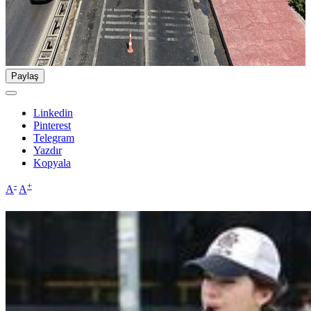
Paylaş
Linkedin
Pinterest
Telegram
Yazdır
Kopyala
-
+
A
A