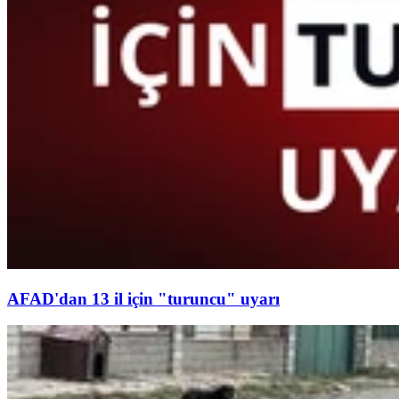
AFAD'dan 13 il için "turuncu" uyarı