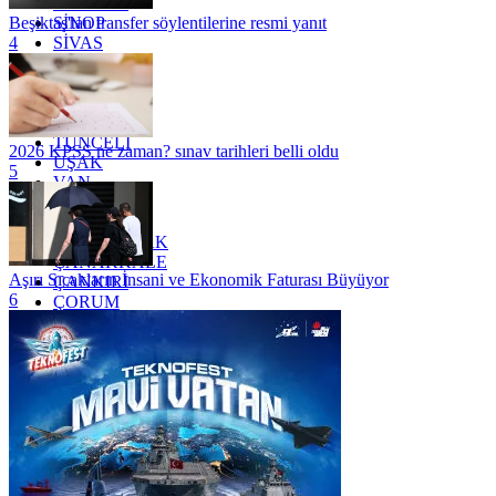
SAMSUN
SİNOP
Beşiktaş'tan transfer söylentilerine resmi yanıt
SİVAS
4
SİİRT
TEKİRDAĞ
TOKAT
TRABZON
TUNCELİ
2026 KPSS ne zaman? sınav tarihleri belli oldu
UŞAK
5
VAN
YALOVA
YOZGAT
ZONGULDAK
ÇANAKKALE
Aşırı Sıcakların İnsani ve Ekonomik Faturası Büyüyor
ÇANKIRI
6
ÇORUM
İSTANBUL
İZMİR
ŞANLIURFA
ŞIRNAK