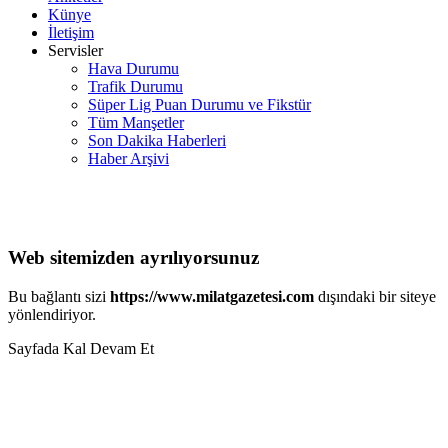
Künye
İletişim
Servisler
Hava Durumu
Trafik Durumu
Süper Lig Puan Durumu ve Fikstür
Tüm Manşetler
Son Dakika Haberleri
Haber Arşivi
Web sitemizden ayrılıyorsunuz
Bu bağlantı sizi
https://www.milatgazetesi.com
dışındaki bir siteye
yönlendiriyor.
Sayfada Kal
Devam Et