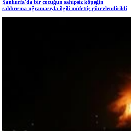
Şanlıurfa'da bir çocuğun sahipsiz köpeğin
saldırısına uğramasıyla ilgili müfettiş görevlendirildi