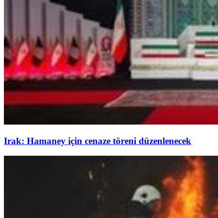
Irak: Hamaney için cenaze töreni düzenlenecek