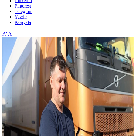
Linkedin
Pinterest
Telegram
Yazdır
Kopyala
-
+
A
A