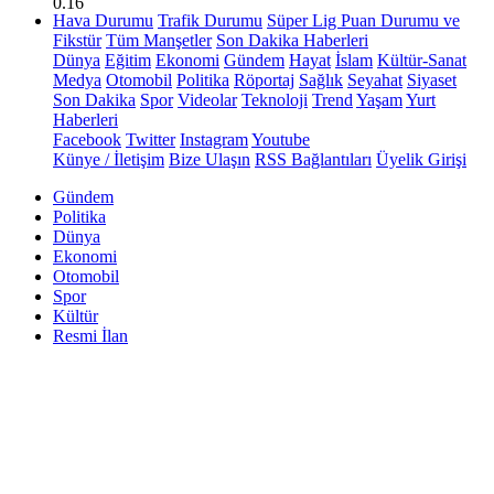
0.16
Hava Durumu
Trafik Durumu
Süper Lig Puan Durumu ve
Fikstür
Tüm Manşetler
Son Dakika Haberleri
Dünya
Eğitim
Ekonomi
Gündem
Hayat
İslam
Kültür-Sanat
Medya
Otomobil
Politika
Röportaj
Sağlık
Seyahat
Siyaset
Son Dakika
Spor
Videolar
Teknoloji
Trend
Yaşam
Yurt
Haberleri
Facebook
Twitter
Instagram
Youtube
Künye / İletişim
Bize Ulaşın
RSS Bağlantıları
Üyelik Girişi
Gündem
Politika
Dünya
Ekonomi
Otomobil
Spor
Kültür
Resmi İlan