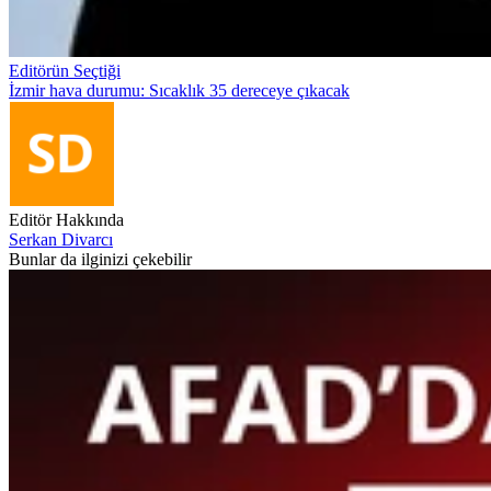
Editörün Seçtiği
İzmir hava durumu: Sıcaklık 35 dereceye çıkacak
Editör Hakkında
Serkan Divarcı
Bunlar da ilginizi çekebilir