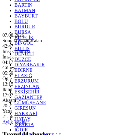
BARTIN
BATMAN
BAYBURT
BOLU
BURDUR
BURSA
07.08.2026
BİLECİK
Sonraki Vakte Kalan
BİNGÖL
42:46
BİTLİS
İmsak Namazı
DENİZLİ
İmsak
DÜZCE
04:17
DİYARBAKIR
Güneş
EDİRNE
05:59
ELAZIĞ
Öğle
ERZURUM
13:15
ERZİNCAN
İkindi
ESKİŞEHİR
17:07
GAZİANTEP
Akşam
GÜMÜŞHANE
20:21
GİRESUN
Yatsı
HAKKARİ
21:56
HATAY
Aylık Vakitler
ISPARTA
IĞDIR
Trend Haberler