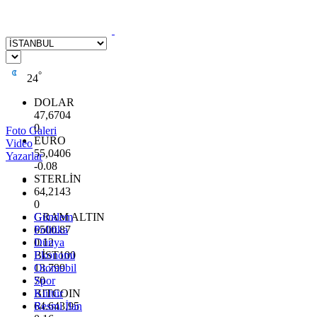
°
24
DOLAR
47,6704
0
Foto Galeri
EURO
Video
55,0406
Yazarlar
-0.08
STERLİN
64,2143
0
GRAM ALTIN
Gündem
6500.87
Politika
0.12
Dünya
BİST100
Ekonomi
13.799
Otomobil
70
Spor
BITCOIN
Kültür
64.643,95
Resmi İlan