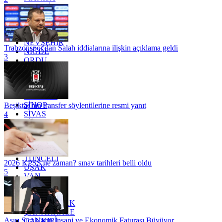
MARDİN
MERSİN
MUĞLA
MUŞ
NEVŞEHİR
Trabzonspor'dan Salah iddialarına ilişkin açıklama geldi
NİĞDE
3
ORDU
OSMANİYE
RİZE
SAKARYA
SAMSUN
SİNOP
Beşiktaş'tan transfer söylentilerine resmi yanıt
SİVAS
4
SİİRT
TEKİRDAĞ
TOKAT
TRABZON
TUNCELİ
2026 KPSS ne zaman? sınav tarihleri belli oldu
UŞAK
5
VAN
YALOVA
YOZGAT
ZONGULDAK
ÇANAKKALE
Aşırı Sıcakların İnsani ve Ekonomik Faturası Büyüyor
ÇANKIRI