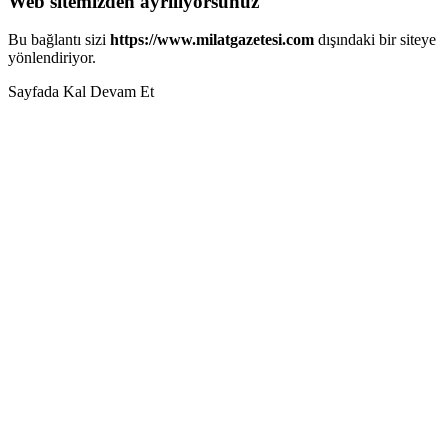
Web sitemizden ayrılıyorsunuz
Bu bağlantı sizi
https://www.milatgazetesi.com
dışındaki bir siteye
yönlendiriyor.
Sayfada Kal
Devam Et