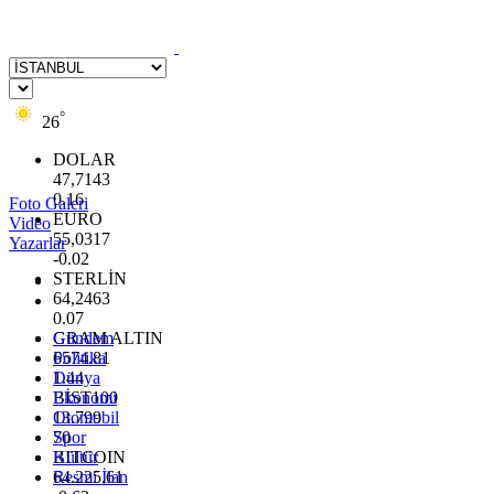
°
26
DOLAR
47,7143
0.16
Foto Galeri
EURO
Video
55,0317
Yazarlar
-0.02
STERLİN
64,2463
0.07
GRAM ALTIN
Gündem
6574.81
Politika
1.44
Dünya
BİST100
Ekonomi
13.799
Otomobil
70
Spor
BITCOIN
Kültür
64.225,61
Resmi İlan