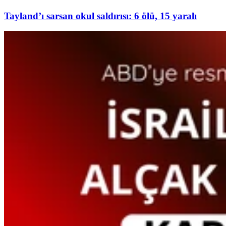
Tayland’ı sarsan okul saldırısı: 6 ölü, 15 yaralı