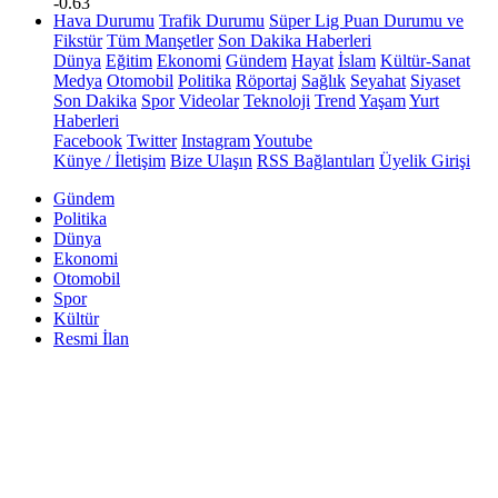
-0.63
Hava Durumu
Trafik Durumu
Süper Lig Puan Durumu ve
Fikstür
Tüm Manşetler
Son Dakika Haberleri
Dünya
Eğitim
Ekonomi
Gündem
Hayat
İslam
Kültür-Sanat
Medya
Otomobil
Politika
Röportaj
Sağlık
Seyahat
Siyaset
Son Dakika
Spor
Videolar
Teknoloji
Trend
Yaşam
Yurt
Haberleri
Facebook
Twitter
Instagram
Youtube
Künye / İletişim
Bize Ulaşın
RSS Bağlantıları
Üyelik Girişi
Gündem
Politika
Dünya
Ekonomi
Otomobil
Spor
Kültür
Resmi İlan