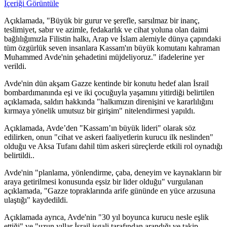
İçeriği Görüntüle
Açıklamada, "Büyük bir gurur ve şerefle, sarsılmaz bir inanç,
teslimiyet, sabır ve azimle, fedakarlık ve cihat yoluna olan daimi
bağlılığımızla Filistin halkı, Arap ve İslam alemiyle dünya çapındaki
tüm özgürlük seven insanlara Kassam'ın büyük komutanı kahraman
Muhammed Avde'nin şehadetini müjdeliyoruz." ifadelerine yer
verildi.
Avde'nin dün akşam Gazze kentinde bir konutu hedef alan İsrail
bombardımanında eşi ve iki çocuğuyla yaşamını yitirdiği belirtilen
açıklamada, saldırı hakkında "halkımızın direnişini ve kararlılığını
kırmaya yönelik umutsuz bir girişim" nitelendirmesi yapıldı.
Açıklamada, Avde’den "Kassam’ın büyük lideri" olarak söz
edilirken, onun "cihat ve askeri faaliyetlerin kurucu ilk neslinden"
olduğu ve Aksa Tufanı dahil tüm askeri süreçlerde etkili rol oynadığı
belirtildi..
Avde'nin "planlama, yönlendirme, çaba, deneyim ve kaynakların bir
araya getirilmesi konusunda eşsiz bir lider olduğu" vurgulanan
açıklamada, "Gazze topraklarında arife gününde en yüce arzusuna
ulaştığı" kaydedildi.
Açıklamada ayrıca, Avde'nin "30 yıl boyunca kurucu nesle eşlik
ettiği" ve "uzun yıllar İsrail işgali tarafından arandığı ve takip