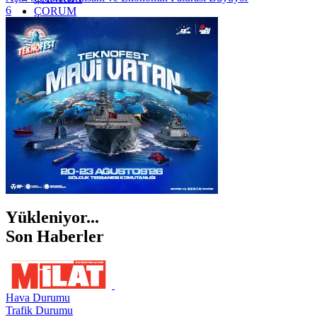
6
ÇORUM
İSTANBUL
İZMİR
ŞANLIURFA
ŞIRNAK
Yükleniyor...
Son Haberler
Hava Durumu
Trafik Durumu