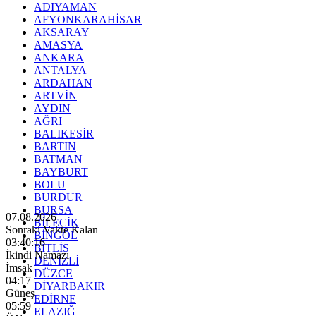
ADIYAMAN
AFYONKARAHİSAR
AKSARAY
AMASYA
ANKARA
ANTALYA
ARDAHAN
ARTVİN
AYDIN
AĞRI
BALIKESİR
BARTIN
BATMAN
BAYBURT
BOLU
BURDUR
BURSA
07.08.2026
BİLECİK
Sonraki Vakte Kalan
BİNGÖL
03:40:14
BİTLİS
İkindi Namazı
DENİZLİ
İmsak
DÜZCE
04:17
DİYARBAKIR
Güneş
EDİRNE
05:59
ELAZIĞ