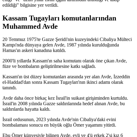
edildiği" bilgisine yer verildi.
Kassam Tugayları komutanlarından
Muhammed Avde
20 Temmuz 1975'te Gazze Şeridi'nin kuzeyindeki Cibaliya Mülteci
Kampı'nda dünyaya gelen Avde, 1987 yılında kurulduğunda
Hamas'ın askeri kanadına katıldı.
2000'li yıllarda Kassam'ın saha komutanı olarak öne çıkan Avde,
füze ve bombaların geliştirilmesine katkı sağladı.
Kassam'ın üst düzey komutanları arasında yer alan Avde, İzzeddin
el-Haddad'dan sonra Kassam Tugayları'nın ikinci adamı olarak
tanındı.
Avde daha önce birkaç kez İsrail'in suikast girişiminden kurtuldu.
İsrail'in 2008 yılında Gazze saldırılarında hedef alınan Avde, bu
saldırılarda hayatta kaldı.
İsrail ordusunun, 2023 yılında Avde'nin Cibaliya'daki evini
bombalaması sonucu en büyük oğlu Ömer yaşamını yitirdi.
Ebu Ömer künyesiyle bilinen Avde, evli ve 4'ü erkek 2'si kız 6