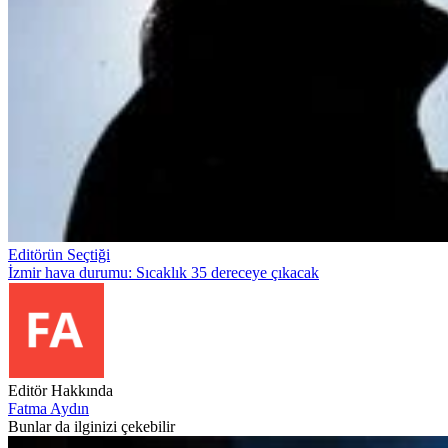
Editörün Seçtiği
İzmir hava durumu: Sıcaklık 35 dereceye çıkacak
Editör Hakkında
Fatma Aydın
Bunlar da ilginizi çekebilir