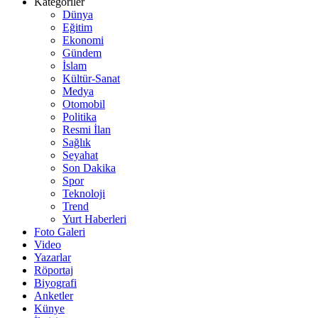
Kategoriler
Dünya
Eğitim
Ekonomi
Gündem
İslam
Kültür-Sanat
Medya
Otomobil
Politika
Resmi İlan
Sağlık
Seyahat
Son Dakika
Spor
Teknoloji
Trend
Yurt Haberleri
Foto Galeri
Video
Yazarlar
Röportaj
Biyografi
Anketler
Künye