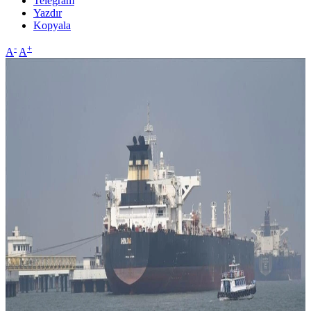
Telegram
Yazdır
Kopyala
-
+
A
A