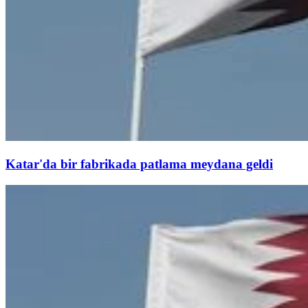
Katar'da bir fabrikada patlama meydana geldi