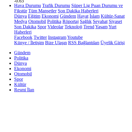
-0.63
Hava Durumu
Trafik Durumu
Süper Lig Puan Durumu ve
Fikstür
Tüm Manşetler
Son Dakika Haberleri
Dünya
Eğitim
Ekonomi
Gündem
Hayat
İslam
Kültür-Sanat
Medya
Otomobil
Politika
Röportaj
Sağlık
Seyahat
Siyaset
Son Dakika
Spor
Videolar
Teknoloji
Trend
Yaşam
Yurt
Haberleri
Facebook
Twitter
Instagram
Youtube
Künye / İletişim
Bize Ulaşın
RSS Bağlantıları
Üyelik Girişi
Gündem
Politika
Dünya
Ekonomi
Otomobil
Spor
Kültür
Resmi İlan