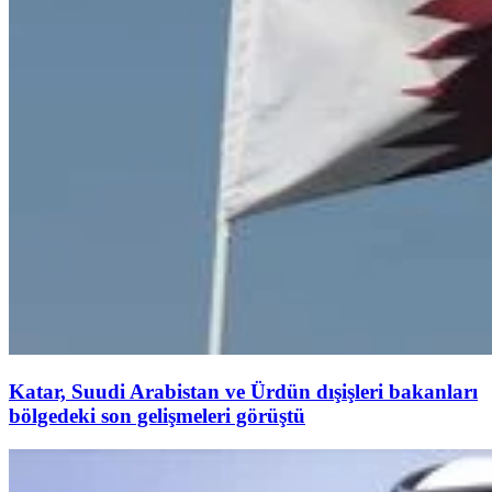
Katar, Suudi Arabistan ve Ürdün dışişleri bakanları
bölgedeki son gelişmeleri görüştü