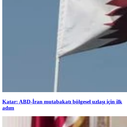
Katar: ABD-İran mutabakatı bölgesel uzlaşı için ilk
adım