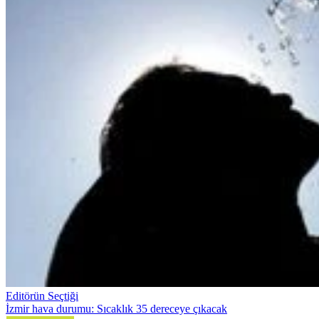
Editörün Seçtiği
İzmir hava durumu: Sıcaklık 35 dereceye çıkacak