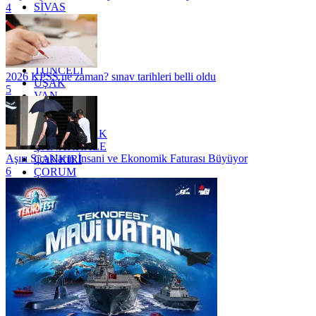
SİVAS
4
SİİRT
TEKİRDAĞ
TOKAT
TRABZON
TUNCELİ
2026 KPSS ne zaman? sınav tarihleri belli oldu
UŞAK
5
VAN
YALOVA
YOZGAT
ZONGULDAK
ÇANAKKALE
Aşırı Sıcakların İnsani ve Ekonomik Faturası Büyüyor
ÇANKIRI
6
ÇORUM
İSTANBUL
İZMİR
ŞANLIURFA
ŞIRNAK