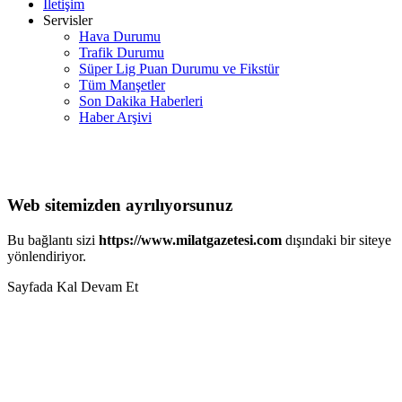
İletişim
Servisler
Hava Durumu
Trafik Durumu
Süper Lig Puan Durumu ve Fikstür
Tüm Manşetler
Son Dakika Haberleri
Haber Arşivi
Web sitemizden ayrılıyorsunuz
Bu bağlantı sizi
https://www.milatgazetesi.com
dışındaki bir siteye
yönlendiriyor.
Sayfada Kal
Devam Et