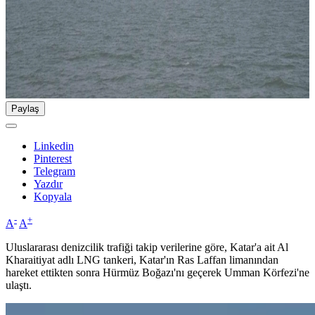
Paylaş
Linkedin
Pinterest
Telegram
Yazdır
Kopyala
-
+
A
A
Uluslararası denizcilik trafiği takip verilerine göre, Katar'a ait Al
Kharaitiyat adlı LNG tankeri, Katar'ın Ras Laffan limanından
hareket ettikten sonra Hürmüz Boğazı'nı geçerek Umman Körfezi'ne
ulaştı.