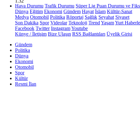
1.32
Hava Durumu
Trafik Durumu
Süper Lig Puan Durumu ve Fiks
Dünya
Eğitim
Ekonomi
Gündem
Hayat
İslam
Kültür-Sanat
Medya
Otomobil
Politika
Röportaj
Sağlık
Seyahat
Siyaset
Son Dakika
Spor
Videolar
Teknoloji
Trend
Yaşam
Yurt Haberle
Facebook
Twitter
Instagram
Youtube
Künye / İletişim
Bize Ulaşın
RSS Bağlantıları
Üyelik Girişi
Gündem
Politika
Dünya
Ekonomi
Otomobil
Spor
Kültür
Resmi İlan