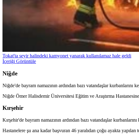
Tokat'ta seyir halindeki kamyonet yanarak kullanılamaz hale geldi
İçeriği Görüntüle
Niğde
Niğde'de bayram namazının ardından bazı vatandaşlar kurbanlarını kes
Niğde Ömer Halisdemir Üniversitesi Eğitim ve Araştırma Hastanesine ba
Kırşehir
Kırşehir'de bayram namazının ardından bazı vatandaşlar kurbanlarını 
Hastanelere şu ana kadar başvuran 46 yaralıdan çoğu ayakta yapılan te