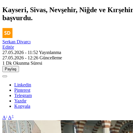
Kayseri, Sivas, Nevşehir, Niğde ve Kırşeh
başvurdu.
Serkan Divarcı
Editör
27.05.2026 - 11:52
Yayınlanma
27.05.2026 - 12:26
Güncelleme
1 Dk
Okunma Süresi
Paylaş
Linkedin
Pinterest
Telegram
Yazdır
Kopyala
-
+
A
A