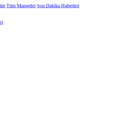
tür
Tüm Manşetler
Son Dakika Haberleri
ri