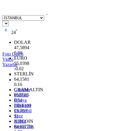
°
24
DOLAR
47,5894
0.08
Foto Galeri
EURO
Video
55,0398
Yazarlar
-0.02
STERLİN
64,1581
0.16
GRAM ALTIN
Gündem
6527.85
Politika
0.54
Dünya
BİST100
Ekonomi
13.703
Otomobil
11
Spor
BITCOIN
Kültür
64.927,78
Resmi İlan