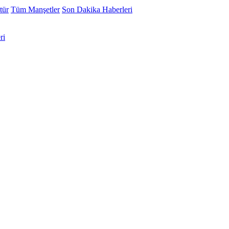
tür
Tüm Manşetler
Son Dakika Haberleri
ri