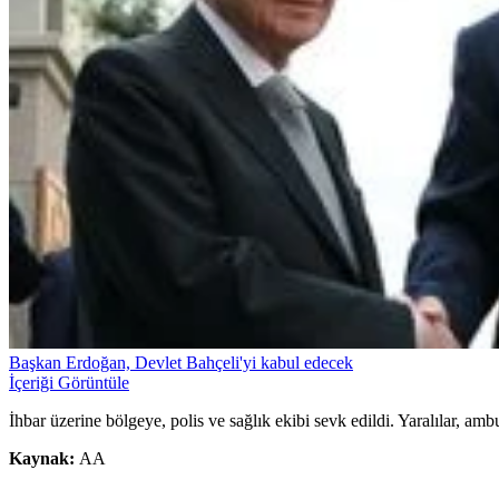
Başkan Erdoğan, Devlet Bahçeli'yi kabul edecek
İçeriği Görüntüle
İhbar üzerine bölgeye, polis ve sağlık ekibi sevk edildi. Yaralılar, amb
Kaynak:
AA