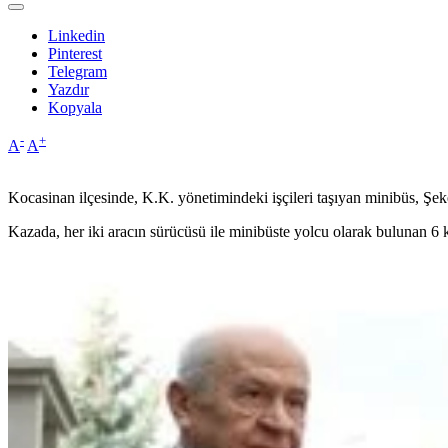
Linkedin
Pinterest
Telegram
Yazdır
Kopyala
-
+
A
A
Kocasinan ilçesinde, K.K. yönetimindeki işçileri taşıyan minibüs, Şe
Kazada, her iki aracın sürücüsü ile minibüste yolcu olarak bulunan 6 k