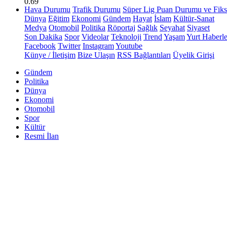
0.69
Hava Durumu
Trafik Durumu
Süper Lig Puan Durumu ve Fiks
Dünya
Eğitim
Ekonomi
Gündem
Hayat
İslam
Kültür-Sanat
Medya
Otomobil
Politika
Röportaj
Sağlık
Seyahat
Siyaset
Son Dakika
Spor
Videolar
Teknoloji
Trend
Yaşam
Yurt Haberle
Facebook
Twitter
Instagram
Youtube
Künye / İletişim
Bize Ulaşın
RSS Bağlantıları
Üyelik Girişi
Gündem
Politika
Dünya
Ekonomi
Otomobil
Spor
Kültür
Resmi İlan