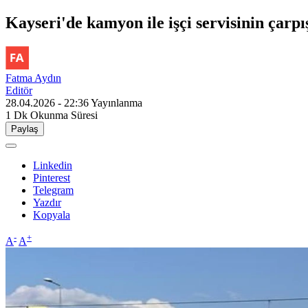
Kayseri'de kamyon ile işçi servisinin çarp
Fatma Aydın
Editör
28.04.2026 - 22:36
Yayınlanma
1 Dk
Okunma Süresi
Paylaş
Linkedin
Pinterest
Telegram
Yazdır
Kopyala
-
+
A
A