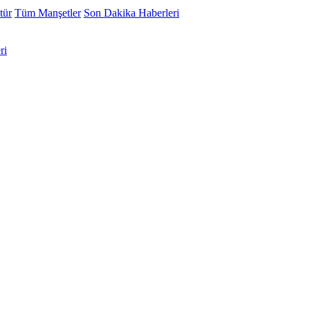
tür
Tüm Manşetler
Son Dakika Haberleri
ri