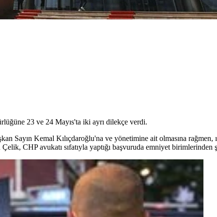
üğüne 23 ve 24 Mayıs'ta iki ayrı dilekçe verdi.
şkan Sayın Kemal Kılıçdaroğlu'na ve yönetimine ait olmasına rağmen, ısr
an Çelik, CHP avukatı sıfatıyla yaptığı başvuruda emniyet birimlerinden şu