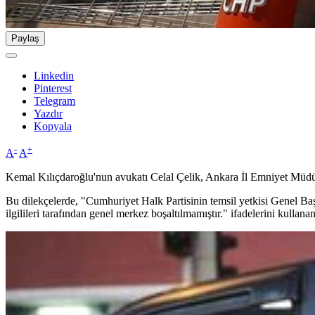
Paylaş
Linkedin
Pinterest
Telegram
Yazdır
Kopyala
-
+
A
A
Kemal Kılıçdaroğlu'nun avukatı Celal Çelik, Ankara İl Emniyet Müdürl
Bu dilekçelerde, "Cumhuriyet Halk Partisinin temsil yetkisi Genel Ba
ilgilileri tarafından genel merkez boşaltılmamıştır." ifadelerini kullan