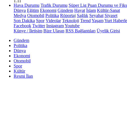
1.11
Hava Durumu
Trafik Durumu
Süper Lig Puan Durumu ve Fiks
Dünya
Eğitim
Ekonomi
Gündem
Hayat
İslam
Kültür-Sanat
Medya
Otomobil
Politika
Röportaj
Sağlık
Seyahat
Siyaset
Son Dakika
Spor
Videolar
Teknoloji
Trend
Yaşam
Yurt Haberle
Facebook
Twitter
Instagram
Youtube
Künye / İletişim
Bize Ulaşın
RSS Bağlantıları
Üyelik Girişi
Gündem
Politika
Dünya
Ekonomi
Otomobil
Spor
Kültür
Resmi İlan