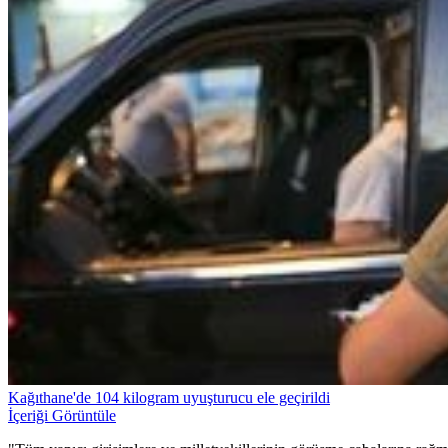
Kağıthane'de 104 kilogram uyuşturucu ele geçirildi
İçeriği Görüntüle