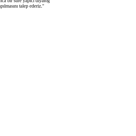
nca bir süre yapıcı diyalog
pılmasını talep ederiz."