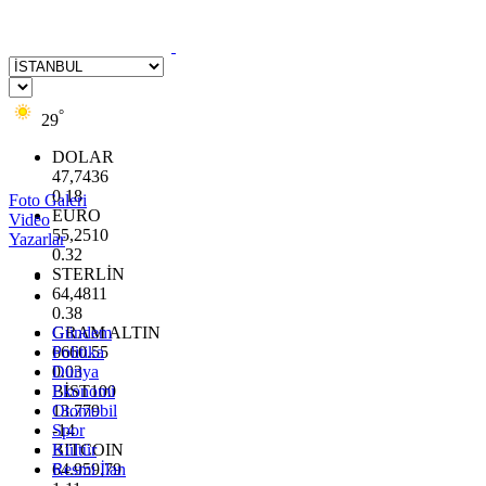
°
29
DOLAR
47,7436
0.18
Foto Galeri
EURO
Video
55,2510
Yazarlar
0.32
STERLİN
64,4811
0.38
GRAM ALTIN
Gündem
6660.55
Politika
0.03
Dünya
BİST100
Ekonomi
13.779
Otomobil
-14
Spor
BITCOIN
Kültür
64.959,79
Resmi İlan