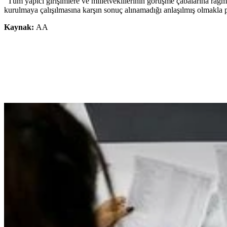
"Tüm yapıcı girişimlere ve milletvekillerinin görüşme çabalarına rağme
kurulmaya çalışılmasına karşın sonuç alınamadığı anlaşılmış olmakla pa
Kaynak:
AA