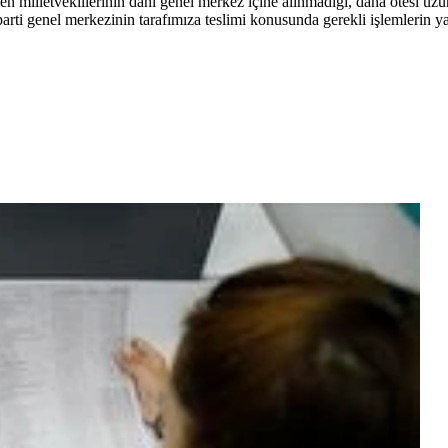
n milletvekillerinin dahi genel merkez içine alınmadığı, daha ötesi uzu
rti genel merkezinin tarafımıza teslimi konusunda gerekli işlemlerin ya