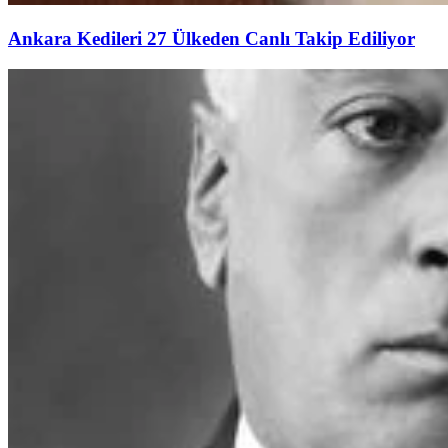
Ankara Kedileri 27 Ülkeden Canlı Takip Ediliyor