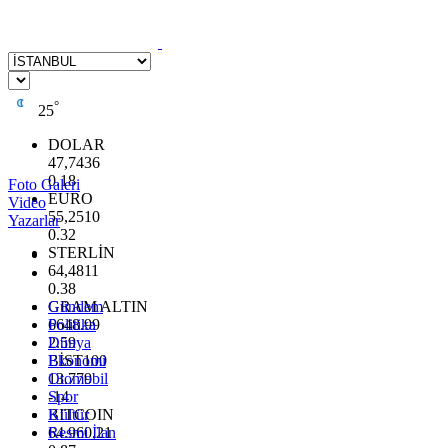
°
25
DOLAR
47,7436
0.18
Foto Galeri
EURO
Video
55,2510
Yazarlar
0.32
STERLİN
64,4811
0.38
GRAM ALTIN
Gündem
6648.99
Politika
2.59
Dünya
BİST100
Ekonomi
13.779
Otomobil
-14
Spor
BITCOIN
Kültür
64.960,21
Resmi İlan