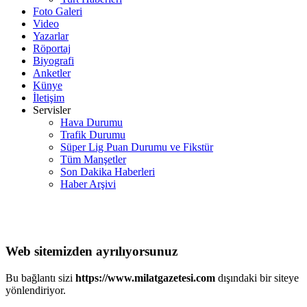
Foto Galeri
Video
Yazarlar
Röportaj
Biyografi
Anketler
Künye
İletişim
Servisler
Hava Durumu
Trafik Durumu
Süper Lig Puan Durumu ve Fikstür
Tüm Manşetler
Son Dakika Haberleri
Haber Arşivi
Web sitemizden ayrılıyorsunuz
Bu bağlantı sizi
https://www.milatgazetesi.com
dışındaki bir siteye
yönlendiriyor.