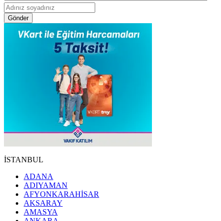
Gönder
İSTANBUL
ADANA
ADIYAMAN
AFYONKARAHİSAR
AKSARAY
AMASYA
ANKARA