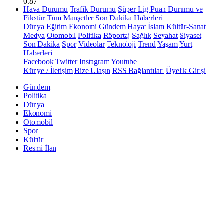
0.87
Hava Durumu
Trafik Durumu
Süper Lig Puan Durumu ve
Fikstür
Tüm Manşetler
Son Dakika Haberleri
Dünya
Eğitim
Ekonomi
Gündem
Hayat
İslam
Kültür-Sanat
Medya
Otomobil
Politika
Röportaj
Sağlık
Seyahat
Siyaset
Son Dakika
Spor
Videolar
Teknoloji
Trend
Yaşam
Yurt
Haberleri
Facebook
Twitter
Instagram
Youtube
Künye / İletişim
Bize Ulaşın
RSS Bağlantıları
Üyelik Girişi
Gündem
Politika
Dünya
Ekonomi
Otomobil
Spor
Kültür
Resmi İlan