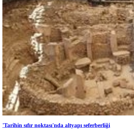
'Tarihin sıfır noktası'nda altyapı seferberliği