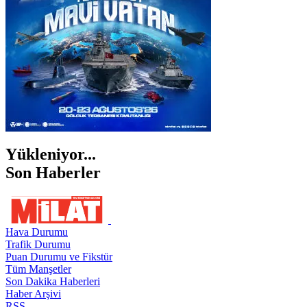
ŞIRNAK
Yükleniyor...
Son Haberler
Hava Durumu
Trafik Durumu
Puan Durumu ve Fikstür
Tüm Manşetler
Son Dakika Haberleri
Haber Arşivi
RSS