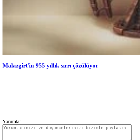
Malazgirt'in 955 yıllık sırrı çözülüyor
Yorumlar