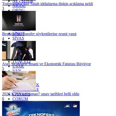
NEVŞEHİR
Trabzonspor'dan Salah iddialarına ilişkin açıklama geldi
NİĞDE
3
ORDU
OSMANİYE
RİZE
SAKARYA
SAMSUN
SİNOP
Beşiktaş'tan transfer söylentilerine resmi yanıt
SİVAS
4
SİİRT
TEKİRDAĞ
TOKAT
TRABZON
TUNCELİ
Aşırı Sıcakların İnsani ve Ekonomik Faturası Büyüyor
UŞAK
5
VAN
YALOVA
YOZGAT
ZONGULDAK
ÇANAKKALE
2026 KPSS ne zaman? sınav tarihleri belli oldu
ÇANKIRI
6
ÇORUM
İSTANBUL
İZMİR
ŞANLIURFA