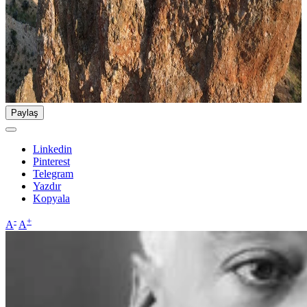
Paylaş
Linkedin
Pinterest
Telegram
Yazdır
Kopyala
-
+
A
A