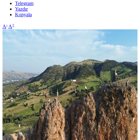
Telegram
Yazdır
Kopyala
-
+
A
A