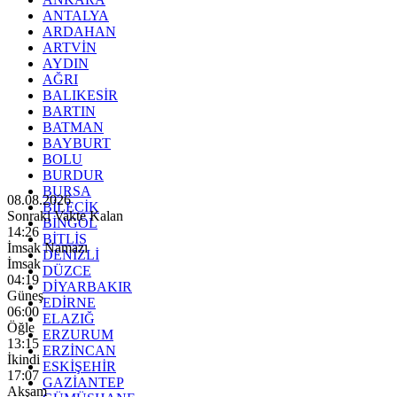
ANTALYA
ARDAHAN
ARTVİN
AYDIN
AĞRI
BALIKESİR
BARTIN
BATMAN
BAYBURT
BOLU
BURDUR
BURSA
08.08.2026
BİLECİK
Sonraki Vakte Kalan
BİNGÖL
14:24
BİTLİS
İmsak Namazı
DENİZLİ
İmsak
DÜZCE
04:19
DİYARBAKIR
Güneş
EDİRNE
06:00
ELAZIĞ
Öğle
ERZURUM
13:15
ERZİNCAN
İkindi
ESKİŞEHİR
17:07
GAZİANTEP
Akşam