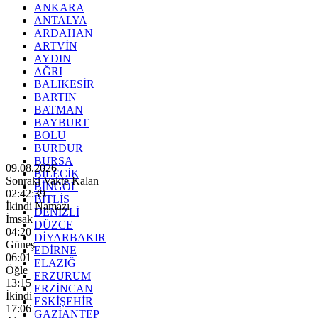
ANKARA
ANTALYA
ARDAHAN
ARTVİN
AYDIN
AĞRI
BALIKESİR
BARTIN
BATMAN
BAYBURT
BOLU
BURDUR
BURSA
09.08.2026
BİLECİK
Sonraki Vakte Kalan
BİNGÖL
02:42:37
BİTLİS
İkindi Namazı
DENİZLİ
İmsak
DÜZCE
04:20
DİYARBAKIR
Güneş
EDİRNE
06:01
ELAZIĞ
Öğle
ERZURUM
13:15
ERZİNCAN
İkindi
ESKİŞEHİR
17:06
GAZİANTEP