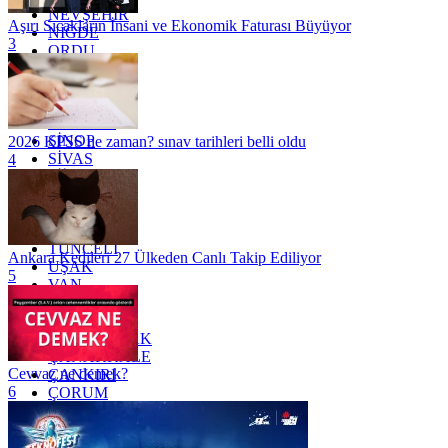
NEVŞEHİR
Aşırı Sıcakların İnsani ve Ekonomik Faturası Büyüyor
NİĞDE
3
ORDU
OSMANİYE
RİZE
SAKARYA
SAMSUN
SİNOP
2026 KPSS ne zaman? sınav tarihleri belli oldu
SİVAS
4
SİİRT
TEKİRDAĞ
TOKAT
TRABZON
TUNCELİ
Ankara Kedileri 27 Ülkeden Canlı Takip Ediliyor
UŞAK
5
VAN
YALOVA
YOZGAT
ZONGULDAK
ÇANAKKALE
Cevvaz ne demek?
ÇANKIRI
6
ÇORUM
İSTANBUL
İZMİR
ŞANLIURFA