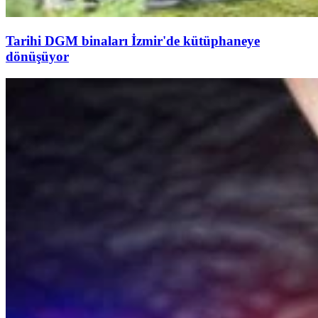
Tarihi DGM binaları İzmir'de kütüphaneye
dönüşüyor