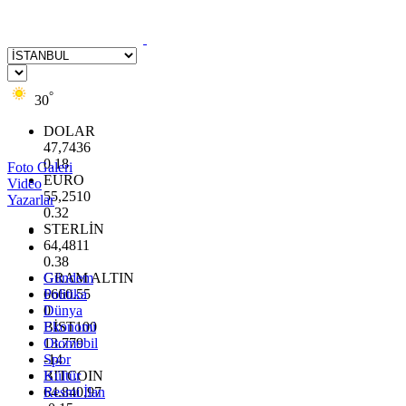
°
30
DOLAR
47,7436
0.18
Foto Galeri
EURO
Video
55,2510
Yazarlar
0.32
STERLİN
64,4811
0.38
GRAM ALTIN
Gündem
6660.55
Politika
0
Dünya
BİST100
Ekonomi
13.779
Otomobil
-14
Spor
BITCOIN
Kültür
64.840,97
Resmi İlan