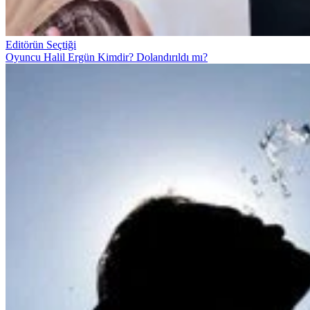
Editörün Seçtiği
Oyuncu Halil Ergün Kimdir? Dolandırıldı mı?