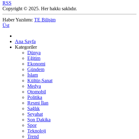
RSS
Copyright © 2025. Her hakkı saklıdır.
Haber Yazılımı:
TE Bilişim
Üst
Ana Sayfa
Kategoriler
Dünya
Eğitim
Ekonomi
Gündem
İslam
Kültür-Sanat
Medya
Otomobil
Politika
Resmi İlan
Sağlık
Seyahat
Son Dakika
Spor
Teknoloji
Trend