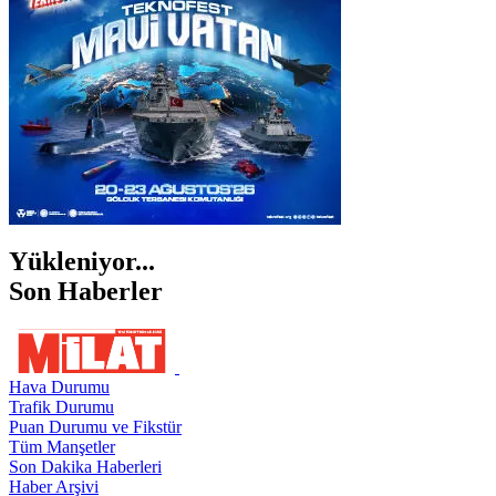
ŞIRNAK
Yükleniyor...
Son Haberler
Hava Durumu
Trafik Durumu
Puan Durumu ve Fikstür
Tüm Manşetler
Son Dakika Haberleri
Haber Arşivi