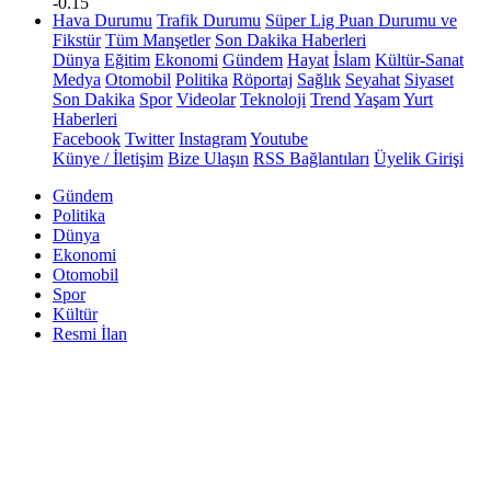
-0.15
Hava Durumu
Trafik Durumu
Süper Lig Puan Durumu ve
Fikstür
Tüm Manşetler
Son Dakika Haberleri
Dünya
Eğitim
Ekonomi
Gündem
Hayat
İslam
Kültür-Sanat
Medya
Otomobil
Politika
Röportaj
Sağlık
Seyahat
Siyaset
Son Dakika
Spor
Videolar
Teknoloji
Trend
Yaşam
Yurt
Haberleri
Facebook
Twitter
Instagram
Youtube
Künye / İletişim
Bize Ulaşın
RSS Bağlantıları
Üyelik Girişi
Gündem
Politika
Dünya
Ekonomi
Otomobil
Spor
Kültür
Resmi İlan