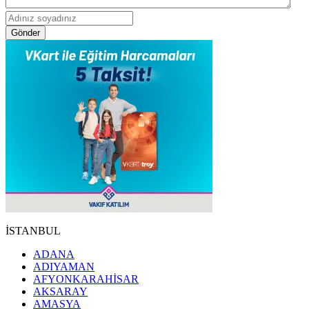
Gönder
İSTANBUL
ADANA
ADIYAMAN
AFYONKARAHİSAR
AKSARAY
AMASYA