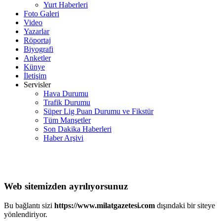
Yurt Haberleri
Foto Galeri
Video
Yazarlar
Röportaj
Biyografi
Anketler
Künye
İletişim
Servisler
Hava Durumu
Trafik Durumu
Süper Lig Puan Durumu ve Fikstür
Tüm Manşetler
Son Dakika Haberleri
Haber Arşivi
Web sitemizden ayrılıyorsunuz
Bu bağlantı sizi
https://www.milatgazetesi.com
dışındaki bir siteye
yönlendiriyor.