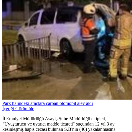
Park halindeki araçlara çarpan otomobil alev aldı
İçeriği Görüntüle
İl Emniyet Müdürlüğü Asayiş Şube Müdürlüğü ekipleri,
"Uyuşturucu ve uyarıcı madde ticareti" suçundan 12 yıl 3 ay
kesinleşmiş hapis cezası bulunan S.B'nin (46) yakalanmasına