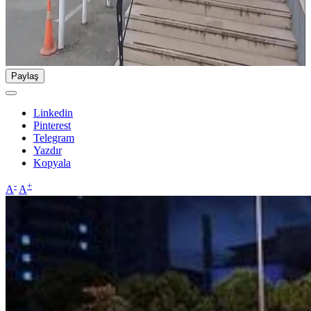
Paylaş
Linkedin
Pinterest
Telegram
Yazdır
Kopyala
-
+
A
A