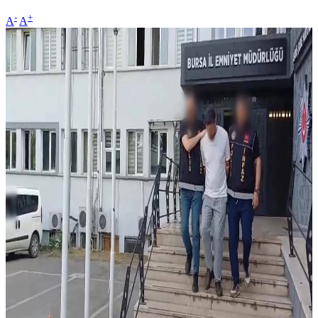
-
+
A
A