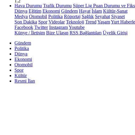
1.2
Hava Durumu
Trafik Durumu
Süper Lig Puan Durumu ve Fiks
Dünya
Eğitim
Ekonomi
Gündem
Hayat
İslam
Kültür-Sanat
Medya
Otomobil
Politika
Röportaj
Sağlık
Seyahat
Siyaset
Son Dakika
Spor
Videolar
Teknoloji
Trend
Yaşam
Yurt Haberle
Facebook
Twitter
Instagram
Youtube
Künye / İletişim
Bize Ulaşın
RSS Bağlantıları
Üyelik Girişi
Gündem
Politika
Dünya
Ekonomi
Otomobil
Spor
Kültür
Resmi İlan