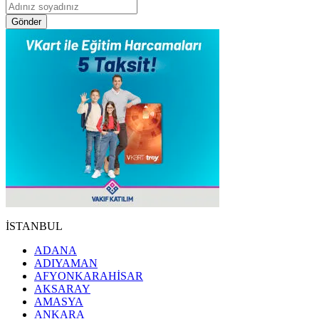
Gönder
İSTANBUL
ADANA
ADIYAMAN
AFYONKARAHİSAR
AKSARAY
AMASYA
ANKARA