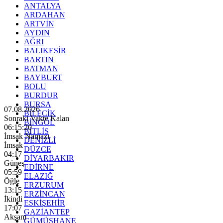
ANTALYA
ARDAHAN
ARTVİN
AYDIN
AĞRI
BALIKESİR
BARTIN
BATMAN
BAYBURT
BOLU
BURDUR
BURSA
07.08.2026
BİLECİK
Sonraki Vakte Kalan
BİNGÖL
06:15:18
BİTLİS
İmsak Namazı
DENİZLİ
İmsak
DÜZCE
04:17
DİYARBAKIR
Güneş
EDİRNE
05:59
ELAZIĞ
Öğle
ERZURUM
13:15
ERZİNCAN
İkindi
ESKİŞEHİR
17:07
GAZİANTEP
Akşam
GÜMÜŞHANE