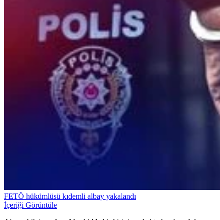
FETÖ hükümlüsü kıdemli albay yakalandı
İçeriği Görüntüle