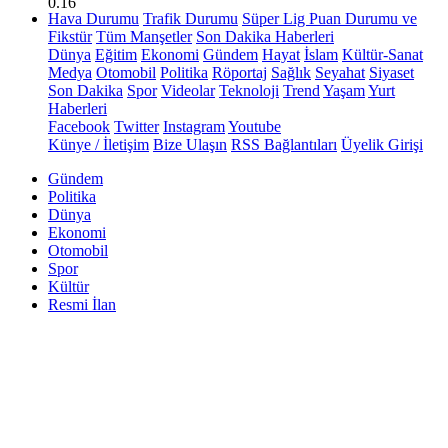
0.16
Hava Durumu
Trafik Durumu
Süper Lig Puan Durumu ve
Fikstür
Tüm Manşetler
Son Dakika Haberleri
Dünya
Eğitim
Ekonomi
Gündem
Hayat
İslam
Kültür-Sanat
Medya
Otomobil
Politika
Röportaj
Sağlık
Seyahat
Siyaset
Son Dakika
Spor
Videolar
Teknoloji
Trend
Yaşam
Yurt
Haberleri
Facebook
Twitter
Instagram
Youtube
Künye / İletişim
Bize Ulaşın
RSS Bağlantıları
Üyelik Girişi
Gündem
Politika
Dünya
Ekonomi
Otomobil
Spor
Kültür
Resmi İlan