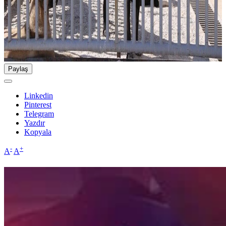
Paylaş
Linkedin
Pinterest
Telegram
Yazdır
Kopyala
-
+
A
A