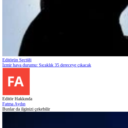
Editörün Seçtiği
İzmir hava durumu: Sıcaklık 35 dereceye çıkacak
Editör Hakkında
Fatma Aydın
Bunlar da ilginizi çekebilir