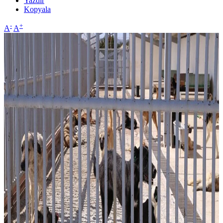
Yazdır
Kopyala
-
+
A
A