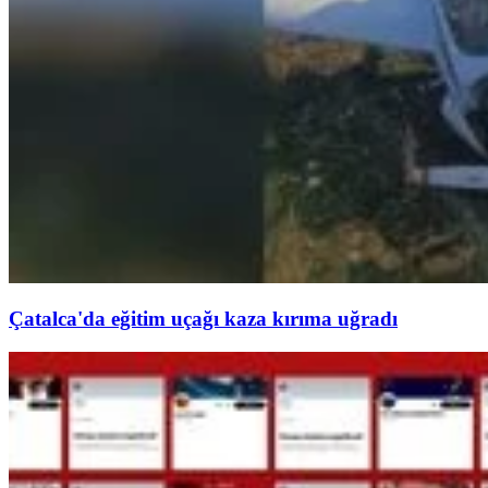
Çatalca'da eğitim uçağı kaza kırıma uğradı