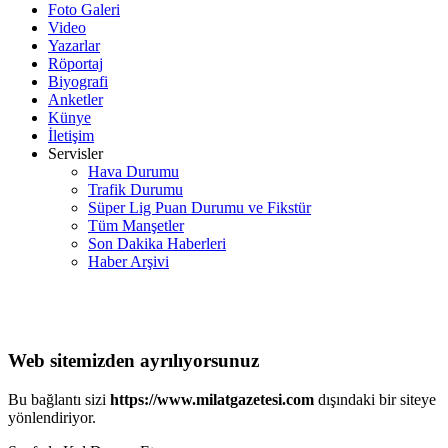
Foto Galeri
Video
Yazarlar
Röportaj
Biyografi
Anketler
Künye
İletişim
Servisler
Hava Durumu
Trafik Durumu
Süper Lig Puan Durumu ve Fikstür
Tüm Manşetler
Son Dakika Haberleri
Haber Arşivi
Web sitemizden ayrılıyorsunuz
Bu bağlantı sizi
https://www.milatgazetesi.com
dışındaki bir siteye
yönlendiriyor.