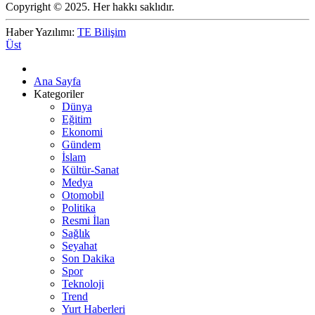
Copyright © 2025. Her hakkı saklıdır.
Haber Yazılımı:
TE Bilişim
Üst
Ana Sayfa
Kategoriler
Dünya
Eğitim
Ekonomi
Gündem
İslam
Kültür-Sanat
Medya
Otomobil
Politika
Resmi İlan
Sağlık
Seyahat
Son Dakika
Spor
Teknoloji
Trend
Yurt Haberleri