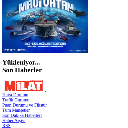
Yükleniyor...
Son Haberler
Hava Durumu
Trafik Durumu
Puan Durumu ve Fikstür
Tüm Manşetler
Son Dakika Haberleri
Haber Arşivi
RSS