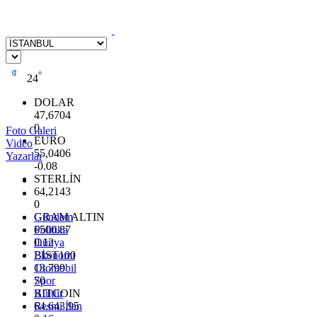
°
24
DOLAR
47,6704
0
Foto Galeri
EURO
Video
55,0406
Yazarlar
-0.08
STERLİN
64,2143
0
GRAM ALTIN
Gündem
6500.87
Politika
0.12
Dünya
BİST100
Ekonomi
13.799
Otomobil
70
Spor
BITCOIN
Kültür
64.643,95
Resmi İlan