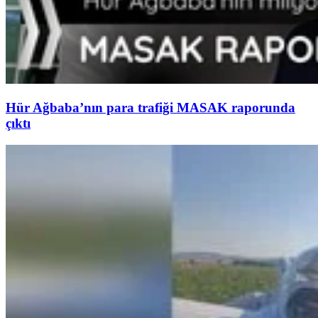
Hür Ağbaba’nın para trafiği MASAK raporunda
çıktı