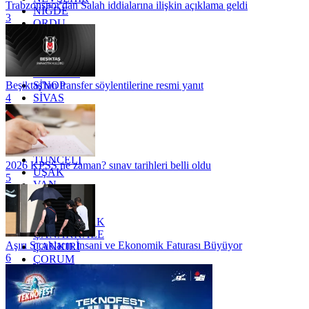
Trabzonspor'dan Salah iddialarına ilişkin açıklama geldi
NİĞDE
3
ORDU
OSMANİYE
RİZE
SAKARYA
SAMSUN
SİNOP
Beşiktaş'tan transfer söylentilerine resmi yanıt
SİVAS
4
SİİRT
TEKİRDAĞ
TOKAT
TRABZON
TUNCELİ
2026 KPSS ne zaman? sınav tarihleri belli oldu
UŞAK
5
VAN
YALOVA
YOZGAT
ZONGULDAK
ÇANAKKALE
Aşırı Sıcakların İnsani ve Ekonomik Faturası Büyüyor
ÇANKIRI
6
ÇORUM
İSTANBUL
İZMİR
ŞANLIURFA
ŞIRNAK