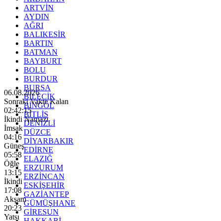
ARTVİN
AYDIN
AĞRI
BALIKESİR
BARTIN
BATMAN
BAYBURT
BOLU
BURDUR
BURSA
06.08.2026
BİLECİK
Sonraki Vakte Kalan
BİNGÖL
02:42:13
BİTLİS
İkindi Namazı
DENİZLİ
İmsak
DÜZCE
04:16
DİYARBAKIR
Güneş
EDİRNE
05:58
ELAZIĞ
Öğle
ERZURUM
13:15
ERZİNCAN
İkindi
ESKİŞEHİR
17:08
GAZİANTEP
Akşam
GÜMÜŞHANE
20:23
GİRESUN
Yatsı
HAKKARİ