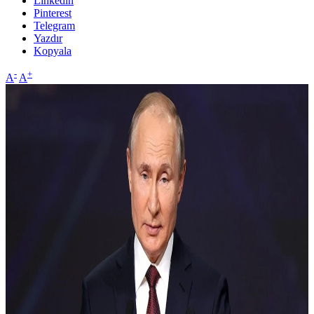
Linkedin
Pinterest
Telegram
Yazdır
Kopyala
-
+
A
A