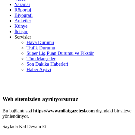
Yazarlar
Röportaj
Biyografi
Anketler
Künye
İletişim
Servisler
Hava Durumu
Trafik Durumu
Süper Lig Puan Durumu ve Fikstür
Tüm Manşetler
Son Dakika Haberleri
Haber Arşivi
Web sitemizden ayrılıyorsunuz
Bu bağlantı sizi
https://www.milatgazetesi.com
dışındaki bir siteye
yönlendiriyor.
Sayfada Kal
Devam Et