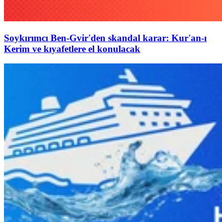
Soykırımcı Ben-Gvir'den skandal karar: Kur'an-ı
Kerim ve kıyafetlere el konulacak