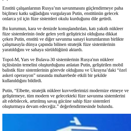
Enstitü çalışanlarının Rusya’nın savunmasını güçlendirmeye paha
biçilmez katkı sağladığını vurgulayan Putin, enstitünün gelecek
onlarca yıl için füze sistemleri okulu kurduğunu dile getirdi.
Bu kurumun, kara ve denizde konuşlandırılan, katı yakıtlı nükleer
füze sistemlerinin önde gelen yerli geliştiricisi olduğuna dikkat
çeken Putin, enstitü ve diğer savunma sanayi kurumlarının birlikte
çalışmasıyla dünya çapında bilinen stratejik füze sistemlerinin
yaratıldığını ve sahaya sürüldüğünü aktardı.
Topol-M, Yars ve Bulava-30 sistemlerinin Rusya'nın nükleer
üçlüsünün temelini oluşturduğunu anlatan Putin, geliştirilen mobil
balistik füze sistemlerinin görevde olduğunu ve Ukrayna’daki “özel
askeri operasyon” sırasında muharebede etkili bir şekilde
kullanıldığını bildirdi.
Putin, “Elbette, stratejik nükleer kuvvetlerimizi modernize etmeye ve
geliştirmeye, tüm modern ve gelecekteki füze savunma sistemlerini
alt edebilecek, artırılmış savaş gücüne sahip füze sistemleri
oluşturmaya devam edeceğiz.” değerlendirmesinde bulundu.