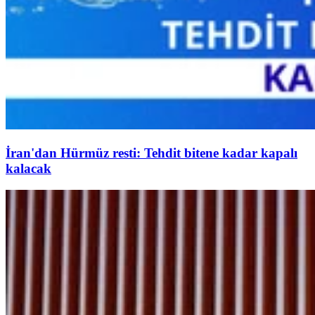
İran'dan Hürmüz resti: Tehdit bitene kadar kapalı
kalacak