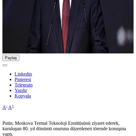
Paylaş
Linkedin
Pinterest
Telegram
Yazdır
Kopyala
-
+
A
A
Putin, Moskova Termal Teknoloji Enstitüsünü ziyaret ederek,
kuruluşun 80. yıl dönümü onuruna düzenlenen törende konuşma
yaptı.