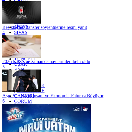
ORDU
OSMANİYE
RİZE
SAKARYA
SAMSUN
SİNOP
Beşiktaş'tan transfer söylentilerine resmi yanıt
SİVAS
4
SİİRT
TEKİRDAĞ
TOKAT
TRABZON
TUNCELİ
2026 KPSS ne zaman? sınav tarihleri belli oldu
UŞAK
5
VAN
YALOVA
YOZGAT
ZONGULDAK
ÇANAKKALE
Aşırı Sıcakların İnsani ve Ekonomik Faturası Büyüyor
ÇANKIRI
6
ÇORUM
İSTANBUL
İZMİR
ŞANLIURFA
ŞIRNAK