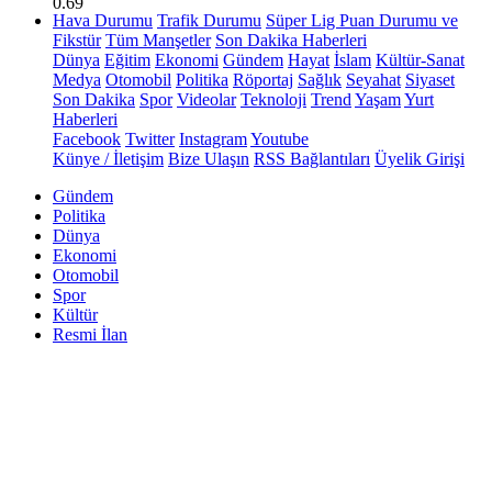
0.69
Hava Durumu
Trafik Durumu
Süper Lig Puan Durumu ve
Fikstür
Tüm Manşetler
Son Dakika Haberleri
Dünya
Eğitim
Ekonomi
Gündem
Hayat
İslam
Kültür-Sanat
Medya
Otomobil
Politika
Röportaj
Sağlık
Seyahat
Siyaset
Son Dakika
Spor
Videolar
Teknoloji
Trend
Yaşam
Yurt
Haberleri
Facebook
Twitter
Instagram
Youtube
Künye / İletişim
Bize Ulaşın
RSS Bağlantıları
Üyelik Girişi
Gündem
Politika
Dünya
Ekonomi
Otomobil
Spor
Kültür
Resmi İlan