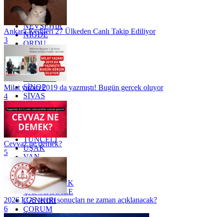
MUĞLA
MUŞ
NEVŞEHİR
Ankara Kedileri 27 Ülkeden Canlı Takip Ediliyor
NİĞDE
3
ORDU
OSMANİYE
RİZE
SAKARYA
SAMSUN
SİNOP
Milat yazarı 2019 da yazmıştı! Bugün gerçek oluyor
SİVAS
4
SİİRT
TEKİRDAĞ
TOKAT
TRABZON
TUNCELİ
Cevvaz ne demek?
UŞAK
5
VAN
YALOVA
YOZGAT
ZONGULDAK
ÇANAKKALE
2026 LGS tercih sonuçları ne zaman açıklanacak?
ÇANKIRI
6
ÇORUM