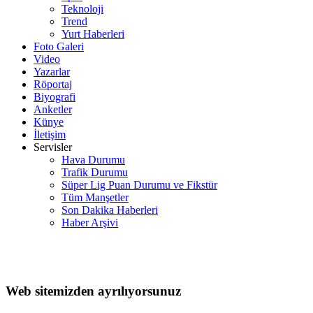
Teknoloji
Trend
Yurt Haberleri
Foto Galeri
Video
Yazarlar
Röportaj
Biyografi
Anketler
Künye
İletişim
Servisler
Hava Durumu
Trafik Durumu
Süper Lig Puan Durumu ve Fikstür
Tüm Manşetler
Son Dakika Haberleri
Haber Arşivi
Web sitemizden ayrılıyorsunuz