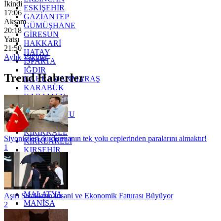
İkindi
ESKİŞEHİR
17:06
GAZİANTEP
Akşam
GÜMÜŞHANE
20:18
GİRESUN
Yatsı
HAKKARİ
21:50
HATAY
Aylık Vakitler
ISPARTA
IĞDIR
Trend Haberler
KAHRAMANMARAŞ
KARABÜK
KARAMAN
KARS
KASTAMONU
KAYSERİ
KIRIKKALE
Siyonistleri durdurmanın tek yolu ceplerinden paralarını almaktır!
KIRKLARELİ
1
KIRŞEHİR
KOCAELİ
KONYA
KÜTAHYA
KİLİS
MALATYA
Aşırı Sıcakların İnsani ve Ekonomik Faturası Büyüyor
MANİSA
2
MARDİN
MERSİN