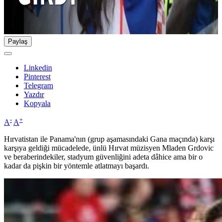
Paylaş
Linkedin
Pinterest
Telegram
Yazdır
Kopyala
-
+
A
A
Hırvatistan ile Panama'nın (grup aşamasındaki Gana maçında) karşı
karşıya geldiği mücadelede, ünlü Hırvat müzisyen Mladen Grdovic
ve beraberindekiler, stadyum güvenliğini adeta dâhice ama bir o
kadar da pişkin bir yöntemle atlatmayı başardı.