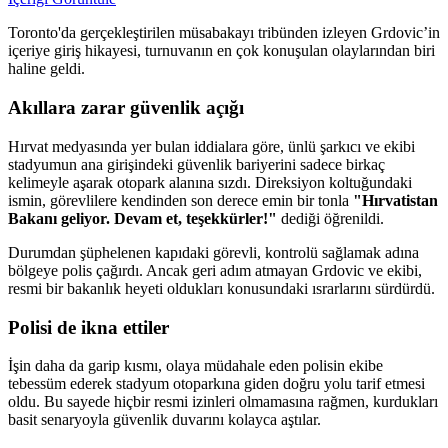
Toronto'da gerçekleştirilen müsabakayı tribünden izleyen Grdovic’in
içeriye giriş hikayesi, turnuvanın en çok konuşulan olaylarından biri
haline geldi.
Akıllara zarar güvenlik açığı
Hırvat medyasında yer bulan iddialara göre, ünlü şarkıcı ve ekibi
stadyumun ana girişindeki güvenlik bariyerini sadece birkaç
kelimeyle aşarak otopark alanına sızdı. Direksiyon koltuğundaki
ismin, görevlilere kendinden son derece emin bir tonla
"Hırvatistan
Bakanı geliyor. Devam et, teşekkürler!"
dediği öğrenildi.
Durumdan şüphelenen kapıdaki görevli, kontrolü sağlamak adına
bölgeye polis çağırdı. Ancak geri adım atmayan Grdovic ve ekibi,
resmi bir bakanlık heyeti oldukları konusundaki ısrarlarını sürdürdü.
Polisi de ikna ettiler
İşin daha da garip kısmı, olaya müdahale eden polisin ekibe
tebessüm ederek stadyum otoparkına giden doğru yolu tarif etmesi
oldu. Bu sayede hiçbir resmi izinleri olmamasına rağmen, kurdukları
basit senaryoyla güvenlik duvarını kolayca aştılar.