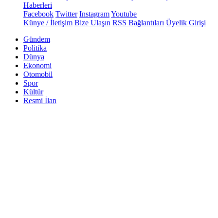
Haberleri
Facebook
Twitter
Instagram
Youtube
Künye / İletişim
Bize Ulaşın
RSS Bağlantıları
Üyelik Girişi
Gündem
Politika
Dünya
Ekonomi
Otomobil
Spor
Kültür
Resmi İlan