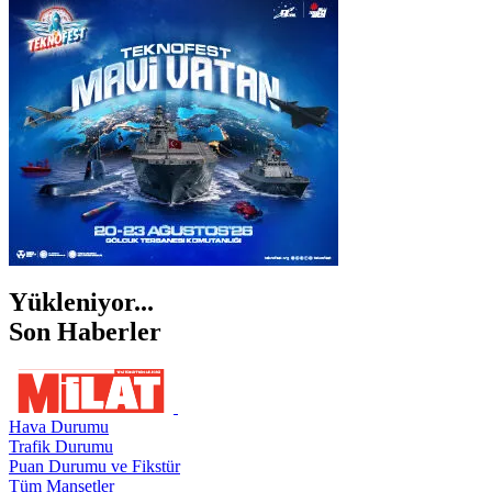
İSTANBUL
İZMİR
ŞANLIURFA
ŞIRNAK
Yükleniyor...
Son Haberler
Hava Durumu
Trafik Durumu
Puan Durumu ve Fikstür
Tüm Manşetler