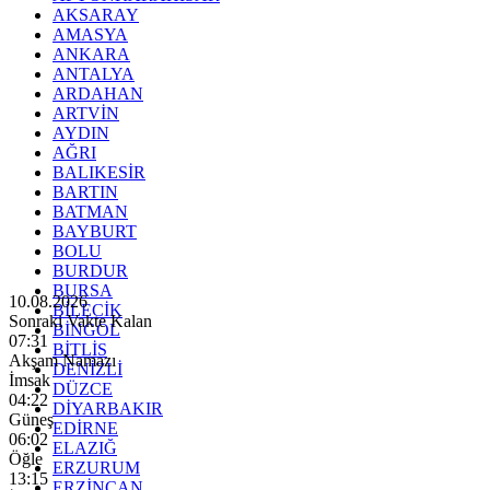
AKSARAY
AMASYA
ANKARA
ANTALYA
ARDAHAN
ARTVİN
AYDIN
AĞRI
BALIKESİR
BARTIN
BATMAN
BAYBURT
BOLU
BURDUR
BURSA
10.08.2026
BİLECİK
Sonraki Vakte Kalan
BİNGÖL
07:29
BİTLİS
Akşam Namazı
DENİZLİ
İmsak
DÜZCE
04:22
DİYARBAKIR
Güneş
EDİRNE
06:02
ELAZIĞ
Öğle
ERZURUM
13:15
ERZİNCAN