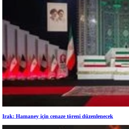
Irak: Hamaney için cenaze töreni düzenlenecek