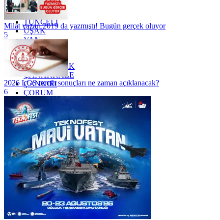
TOKAT
TRABZON
TUNCELİ
Milat yazarı 2019 da yazmıştı! Bugün gerçek oluyor
UŞAK
5
VAN
YALOVA
YOZGAT
ZONGULDAK
ÇANAKKALE
2026 LGS tercih sonuçları ne zaman açıklanacak?
ÇANKIRI
6
ÇORUM
İSTANBUL
İZMİR
ŞANLIURFA
ŞIRNAK