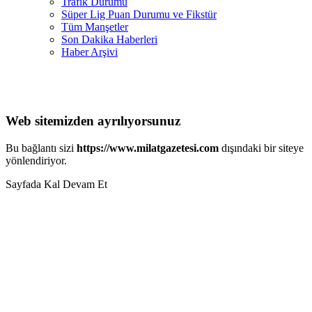
Trafik Durumu
Süper Lig Puan Durumu ve Fikstür
Tüm Manşetler
Son Dakika Haberleri
Haber Arşivi
Web sitemizden ayrılıyorsunuz
Bu bağlantı sizi
https://www.milatgazetesi.com
dışındaki bir siteye
yönlendiriyor.
Sayfada Kal
Devam Et