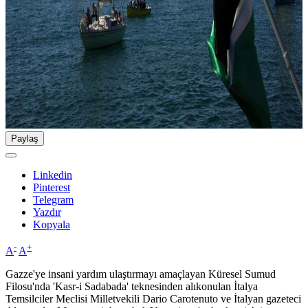
Paylaş
Linkedin
Pinterest
Telegram
Yazdır
Kopyala
-
+
A
A
Gazze'ye insani yardım ulaştırmayı amaçlayan Küresel Sumud
Filosu'nda 'Kasr-i Sadabada' teknesinden alıkonulan İtalya
Temsilciler Meclisi Milletvekili Dario Carotenuto ve İtalyan gazeteci