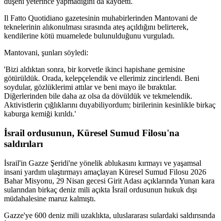
düşeni yeterince yapmadığını da kaydetti.
Il Fatto Quotidiano gazetesinin muhabirlerinden Mantovani de
teknelerinin alıkonulması sırasında ateş açıldığını belirterek,
kendilerine kötü muamelede bulunulduğunu vurguladı.
Mantovani, şunları söyledi:
'Bizi aldıktan sonra, bir korvetle ikinci hapishane gemisine
götürüldük. Orada, kelepçelendik ve ellerimiz zincirlendi. Beni
soydular, gözlüklerimi attılar ve beni mayo ile bıraktılar.
Diğerlerinden bile daha az olsa da dövüldük ve tekmelendik.
Aktivistlerin çığlıklarını duyabiliyordum; birilerinin kesinlikle birkaç
kaburga kemiği kırıldı.'
İsrail ordusunun, Küresel Sumud Filosu'na
saldırıları
İsrail'in Gazze Şeridi'ne yönelik ablukasını kırmayı ve yaşamsal
insani yardım ulaştırmayı amaçlayan Küresel Sumud Filosu 2026
Bahar Misyonu, 29 Nisan gecesi Girit Adası açıklarında Yunan kara
sularından birkaç deniz mili açıkta İsrail ordusunun hukuk dışı
müdahalesine maruz kalmıştı.
Gazze'ye 600 deniz mili uzaklıkta, uluslararası sulardaki saldırısında