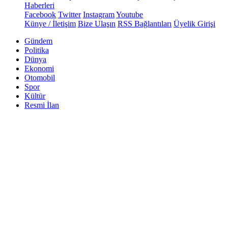
Haberleri
Facebook
Twitter
Instagram
Youtube
Künye / İletişim
Bize Ulaşın
RSS Bağlantıları
Üyelik Girişi
Gündem
Politika
Dünya
Ekonomi
Otomobil
Spor
Kültür
Resmi İlan