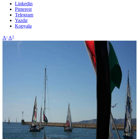
Linkedin
Pinterest
Telegram
Yazdır
Kopyala
-
+
A
A