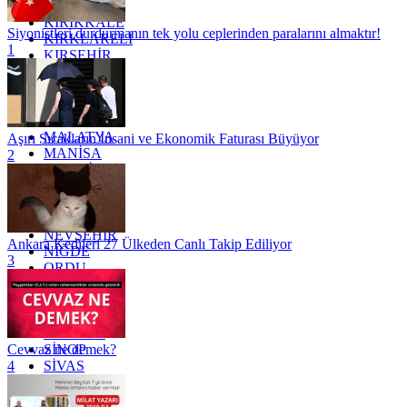
KAYSERİ
KIRIKKALE
Siyonistleri durdurmanın tek yolu ceplerinden paralarını almaktır!
KIRKLARELİ
1
KIRŞEHİR
KOCAELİ
KONYA
KÜTAHYA
KİLİS
MALATYA
Aşırı Sıcakların İnsani ve Ekonomik Faturası Büyüyor
MANİSA
2
MARDİN
MERSİN
MUĞLA
MUŞ
NEVŞEHİR
Ankara Kedileri 27 Ülkeden Canlı Takip Ediliyor
NİĞDE
3
ORDU
OSMANİYE
RİZE
SAKARYA
SAMSUN
SİNOP
Cevvaz ne demek?
SİVAS
4
SİİRT
TEKİRDAĞ