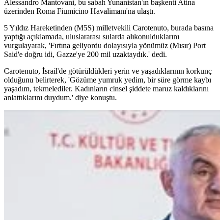
Alessandro Mantovani, bu sabah Yunanistan'ın başkenti Atina
üzerinden Roma Fiumicino Havalimanı'na ulaştı.
5 Yıldız Hareketinden (M5S) milletvekili Carotenuto, burada basına
yaptığı açıklamada, uluslararası sularda alıkonulduklarını
vurgulayarak, 'Fırtına geliyordu dolayısıyla yönümüz (Mısır) Port
Said'e doğru idi, Gazze'ye 200 mil uzaktaydık.' dedi.
Carotenuto, İsrail'de götürüldükleri yerin ve yaşadıklarının korkunç
olduğunu belirterek, 'Gözüme yumruk yedim, bir süre görme kaybı
yaşadım, tekmelediler. Kadınların cinsel şiddete maruz kaldıklarını
anlattıklarını duydum.' diye konuştu.