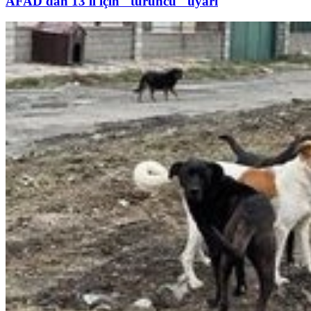
AFAD'dan 13 il için "turuncu" uyarı