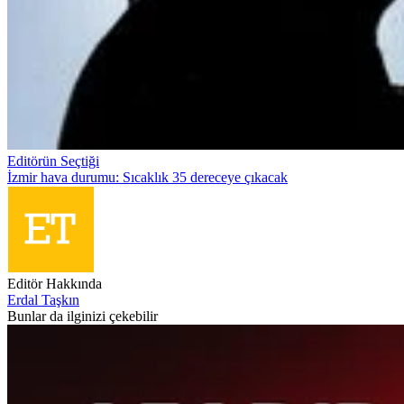
Editörün Seçtiği
İzmir hava durumu: Sıcaklık 35 dereceye çıkacak
Editör Hakkında
Erdal Taşkın
Bunlar da ilginizi çekebilir