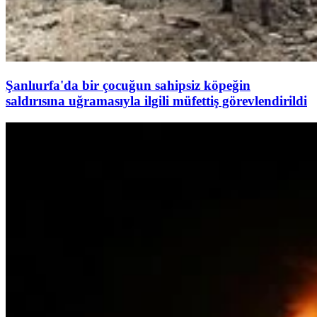
Şanlıurfa'da bir çocuğun sahipsiz köpeğin
saldırısına uğramasıyla ilgili müfettiş görevlendirildi