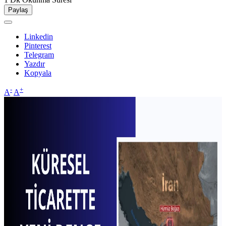
Paylaş
Linkedin
Pinterest
Telegram
Yazdır
Kopyala
-
+
A
A