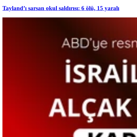
Tayland’ı sarsan okul saldırısı: 6 ölü, 15 yaralı