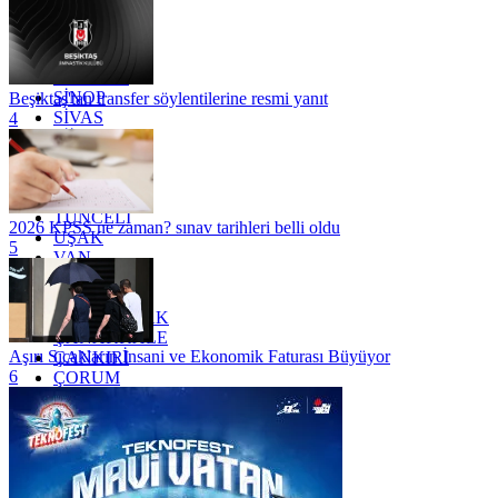
OSMANİYE
RİZE
SAKARYA
SAMSUN
SİNOP
Beşiktaş'tan transfer söylentilerine resmi yanıt
SİVAS
4
SİİRT
TEKİRDAĞ
TOKAT
TRABZON
TUNCELİ
2026 KPSS ne zaman? sınav tarihleri belli oldu
UŞAK
5
VAN
YALOVA
YOZGAT
ZONGULDAK
ÇANAKKALE
Aşırı Sıcakların İnsani ve Ekonomik Faturası Büyüyor
ÇANKIRI
6
ÇORUM
İSTANBUL
İZMİR
ŞANLIURFA
ŞIRNAK