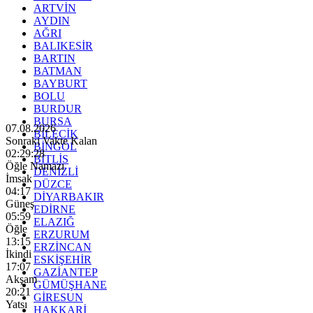
ARTVİN
AYDIN
AĞRI
BALIKESİR
BARTIN
BATMAN
BAYBURT
BOLU
BURDUR
BURSA
07.08.2026
BİLECİK
Sonraki Vakte Kalan
BİNGÖL
02:29:27
BİTLİS
Öğle Namazı
DENİZLİ
İmsak
DÜZCE
04:17
DİYARBAKIR
Güneş
EDİRNE
05:59
ELAZIĞ
Öğle
ERZURUM
13:15
ERZİNCAN
İkindi
ESKİŞEHİR
17:07
GAZİANTEP
Akşam
GÜMÜŞHANE
20:21
GİRESUN
Yatsı
HAKKARİ