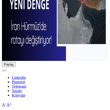
Paylaş
Linkedin
Pinterest
Telegram
Yazdır
Kopyala
-
+
A
A