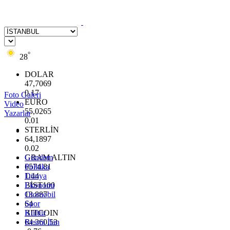
°
28
DOLAR
47,7069
0.17
Foto Galeri
EURO
Video
55,0265
Yazarlar
0.01
STERLİN
64,1897
0.02
GRAM ALTIN
Gündem
6574.81
Politika
1.44
Dünya
BİST100
Ekonomi
13.887
Otomobil
64
Spor
BITCOIN
Kültür
64.360,53
Resmi İlan