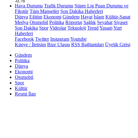
-0.76
Hava Durumu
Trafik Durumu
Süper Lig Puan Durumu ve
Fikstür
Tüm Manşetler
Son Dakika Haberleri
Dünya
Eğitim
Ekonomi
Gündem
Hayat
İslam
Kültür-Sanat
Medya
Otomobil
Politika
Röportaj
Sağlık
Seyahat
Siyaset
Son Dakika
Spor
Videolar
Teknoloji
Trend
Yaşam
Yurt
Haberleri
Facebook
Twitter
Instagram
Youtube
Künye / İletişim
Bize Ulaşın
RSS Bağlantıları
Üyelik Girişi
Gündem
Politika
Dünya
Ekonomi
Otomobil
Spor
Kültür
Resmi İlan