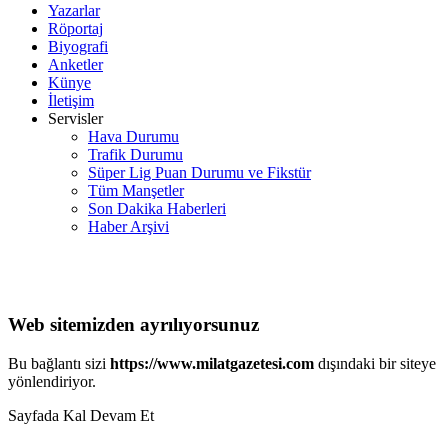
Yazarlar
Röportaj
Biyografi
Anketler
Künye
İletişim
Servisler
Hava Durumu
Trafik Durumu
Süper Lig Puan Durumu ve Fikstür
Tüm Manşetler
Son Dakika Haberleri
Haber Arşivi
Web sitemizden ayrılıyorsunuz
Bu bağlantı sizi
https://www.milatgazetesi.com
dışındaki bir siteye
yönlendiriyor.
Sayfada Kal
Devam Et