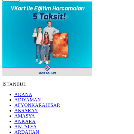
İSTANBUL
ADANA
ADIYAMAN
AFYONKARAHİSAR
AKSARAY
AMASYA
ANKARA
ANTALYA
ARDAHAN