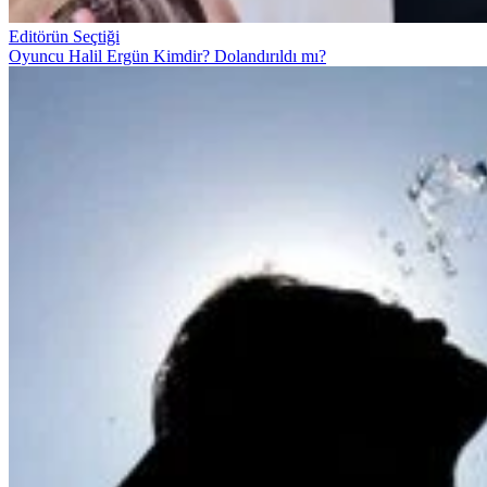
Editörün Seçtiği
Oyuncu Halil Ergün Kimdir? Dolandırıldı mı?