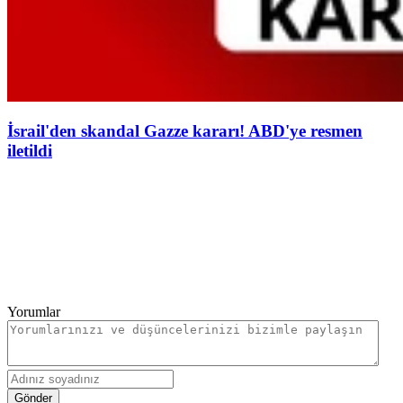
İsrail'den skandal Gazze kararı! ABD'ye resmen
iletildi
Yorumlar
Gönder